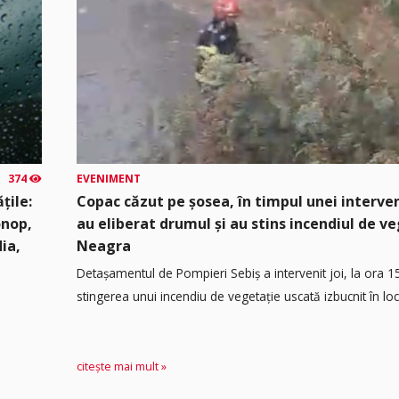
374
EVENIMENT
țile:
Copac căzut pe șosea, în timpul unei interven
onop,
au eliberat drumul și au stins incendiul de v
dia,
Neagra
Detașamentul de Pompieri Sebiș a intervenit joi, la ora 1
stingerea unui incendiu de vegetație uscată izbucnit în loca
citește mai mult »