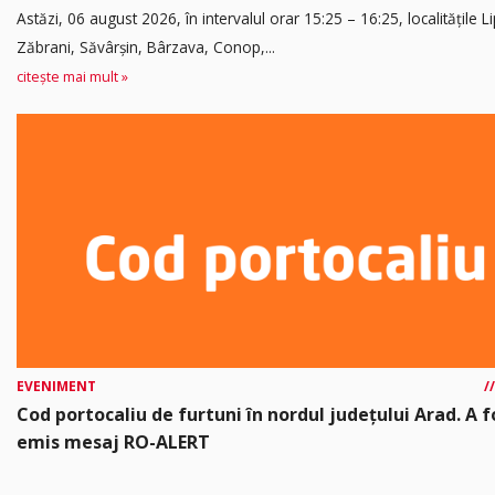
Astăzi, 06 august 2026, în intervalul orar 15:25 – 16:25, localitățile L
Zăbrani, Săvârșin, Bârzava, Conop,...
citește mai mult »
EVENIMENT
Cod portocaliu de furtuni în nordul județului Arad. A f
emis mesaj RO-ALERT