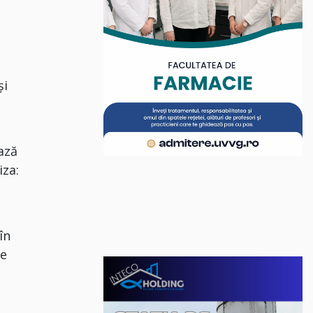
e
și
e
ază
iza:
în
te