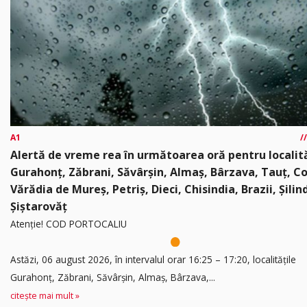
A1
Alertă de vreme rea în următoarea oră pentru localită
Gurahonț, Zăbrani, Săvârșin, Almaș, Bârzava, Tauț, C
Vărădia de Mureș, Petriș, Dieci, Chisindia, Brazii, Șilin
Șiștarovăț
Atenție! COD PORTOCALIU
Astăzi, 06 august 2026, în intervalul orar 16:25 – 17:20, localitățile
Gurahonț, Zăbrani, Săvârșin, Almaș, Bârzava,...
citește mai mult »