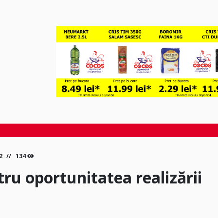
22
134
ru oportunitatea realizării