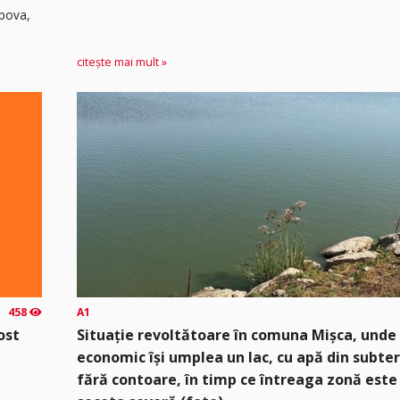
ipova,
citește mai mult »
458
A1
ost
Situație revoltătoare în comuna Mișca, unde
economic își umplea un lac, cu apă din subter
fără contoare, în timp ce întreaga zonă este