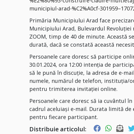
%E2%80%93-construire-cladire-multietaja
municipiul-arad-%C2%A0cf-301959–170
Primăria Municipiului Arad face precizar
Municipiului Arad, Bulevardul Revoluției 
ZOOM, timp de 40 de minute. Această ses
durată, dacă se constată această necesit
Persoanele care doresc să participe onli
30.01.2024, ora 12:00 intenția de partici
să le pună în discuție, la adresa de e-mai
numele, numărul de telefon, instituția/o
pentru trimiterea invitației online.
Persoanele care doresc să ia cuvântul în 
cadrul aceluiași e-mail. Durata limită d
pentru fiecare participant.
Distribuie articolul: