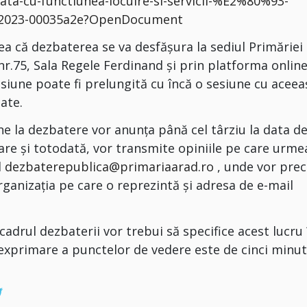
ta-cu-functiunea-locuire-si-servicii-%E2%80%93-
72023-00035a2e?OpenDocument
ea că dezbaterea se va desfășura la sediul Primăriei
nr.75, Sala Regele Ferdinand și prin platforma onlin
iune poate fi prelungită cu încă o sesiune cu aceea
ate.
ne la dezbatere vor anunța până cel târziu la data d
pare și totodată, vor transmite opiniile pe care urme
l
dezbaterepublica@primariaarad.ro
, unde vor prec
rganizația pe care o reprezintă și adresa de e-mail
cadrul dezbaterii vor trebui să specifice acest lucru 
e exprimare a punctelor de vedere este de cinci minu