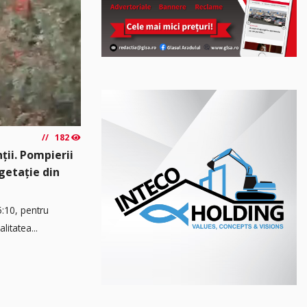
182
ții. Pompierii
egetație din
5:10, pentru
litatea...