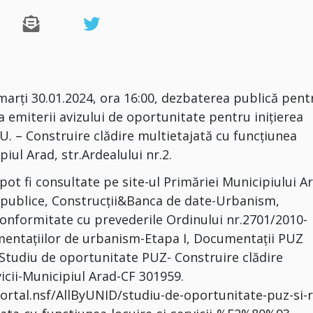
arţi 30.01.2024, ora 16:00, dezbaterea publică pent
 emiterii avizului de oportunitate pentru inițierea
U. – Construire clădire multietajată cu funcţiunea
iul Arad, str.Ardealului nr.2.
t fi consultate pe site-ul Primăriei Municipiului A
i publice, Construcții&Banca de date-Urbanism,
conformitate cu prevederile Ordinului nr.2701/2010-
mentațiilor de urbanism-Etapa I, Documentații PUZ
, Studiu de oportunitate PUZ- Construire clădire
vicii-Municipiul Arad-CF 301959.
rtal.nsf/AllByUNID/studiu-de-oportunitate-puz-si-r