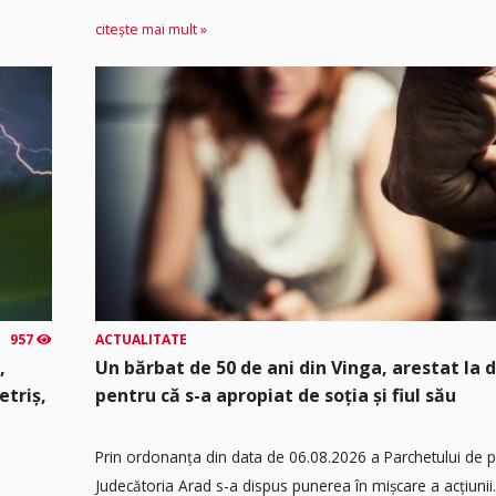
citește mai mult »
957
ACTUALITATE
,
Un bărbat de 50 de ani din Vinga, arestat la 
etriș,
pentru că s-a apropiat de soția și fiul său
Prin ordonanța din data de 06.08.2026 a Parchetului de 
Judecătoria Arad s-a dispus punerea în mişcare a acţiunii.