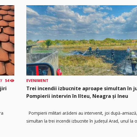
54
EVENIMENT
iri
Trei incendii izbucnite aproape simultan în j
Pompierii intervin în Ilteu, Neagra și Ineu
ra
Pompierii militari arădeni au intervenit, joi după-amiaz
simultan la trei incendii izbucnite în județul Arad, unul la o.