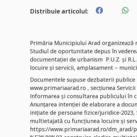
Distribuie articolul:
Primăria Municipiului Arad organizează m
Studiul de oportunitate depus în vederea
documentaţiei de urbanism P.U.Z. și R.L.
locuire şi servicii, amplasament – municip
Documentele supuse dezbaterii publice po
www.primariaarad.ro , secțiunea Servici
Informarea și consultarea publicului în 
Anunțarea intenției de elaborare a docu
inițiate de persoane fizice/juridice-2023
multietajată cu funcțiunea locuire și ser
https://www.primariaarad.ro/dm_arad/po