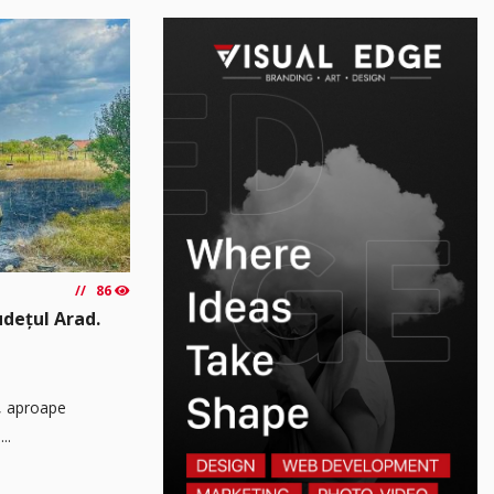
86
udețul Arad.
ă, aproape
..