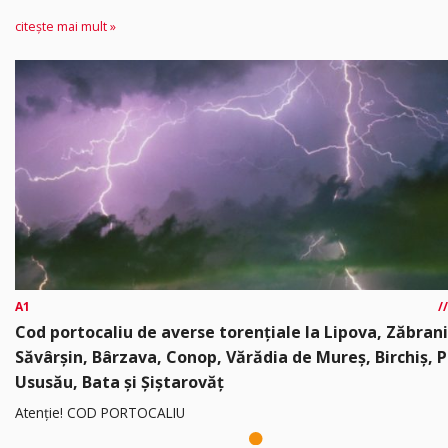
citește mai mult »
A1
Cod portocaliu de averse torențiale la Lipova, Zăbrani
Săvârșin, Bârzava, Conop, Vărădia de Mureș, Birchiș, P
Ususău, Bata și Șiștarovăț
Atenție! COD PORTOCALIU