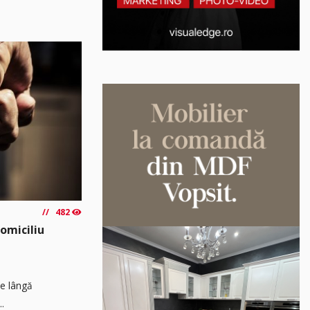
482
domiciliu
pe lângă
..