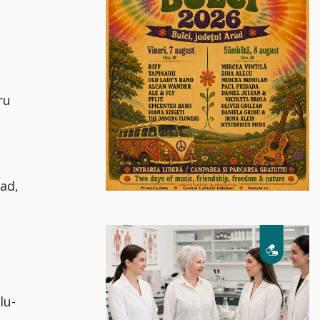
ru
rad,
lu-