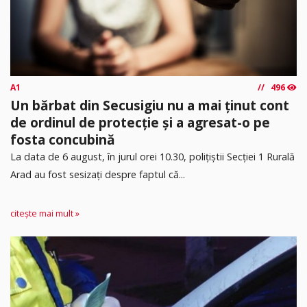
A1
496
Un bărbat din Secusigiu nu a mai ținut cont
de ordinul de protecție și a agresat-o pe
fosta concubină
​La data de 6 august, în jurul orei 10.30, polițiștii Secției 1 Rurală
Arad au fost sesizați despre faptul că...
citește mai mult »