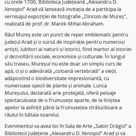
cu orele 17:00, Biblioteca Județeană „Alexandru D.
Xenopol” Arad vă lansează invitația de a participa la
vernisajul expoziției de fotografie „Dincolo de Mureș”,
realizată de prof. dr. Marek-Mihai Abraham.
Râul Mureș este un punct de reper emblematic pentru
județul Arad și o sursă de inspirație pentru numeroși
artiști, iubitori ai naturii și istorici, fiind martor al istoriei
și dezvoltării sociale, economice și culturale. În lungul
său traseu, Mureșul nu este doar un simplu curs de
apă, ci și o adevărată „coloană vertebrală” a vieții,
adăpostind o biodiversitate impresionantă, cu
numeroase specii de plante și animale. Lunca
Mureșului, declarată arie protejată, oferă peisaje
spectaculoase de o frumusețe aparte, de la liniștea
apelor la asfințit până la frumusețea strălucitoare a
râului în bătaia soarelui.
Evenimentul va avea loc în Sala de Arte „Sabin Drăgoi” a
Bibliotecii Județene „Alexandru D. Xenopol” Arad și va