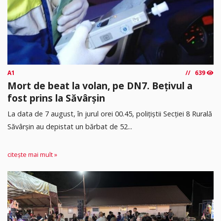
A1
639
Mort de beat la volan, pe DN7. Bețivul a
fost prins la Săvârșin
​La data de 7 august, în jurul orei 00.45, polițiștii Secției 8 Rurală
Săvârșin au depistat un bărbat de 52...
citește mai mult »