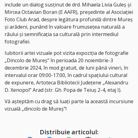
include un dialog susținut de drd. Mihaela Livia Guleș și
Mircea Octavian Boran (E AAFR), președinte al Asociației
Foto Club Arad, despre legătura profundă dintre Mureș
și arădeni, punând în valoare frumusețea naturală a
râului și semnificația sa culturală prin intermediul
fotografiei.
Iubitorii artei vizuale pot vizita expoziția de fotografie
„Dincolo de Mureș” în perioada 20 noiembrie-3
decembrie 2024, în mod gratuit, de luni până vineri, în
intervalul orar 09:00-17:00, în cadrul spațiului cultural
de expunere, Artoteca Bibliotecii Județene „Alexandru
D. Xenopol” Arad (str. Gh. Popa de Teiuș 2-4, etaj I).
Vă așteptăm cu drag să luați parte la această incursiune
vizuală „dincolo de Mureș”!
Distribuie articolul: