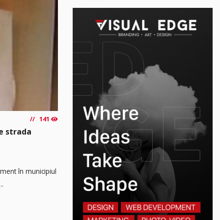
141
e strada
ament în municipiul
..