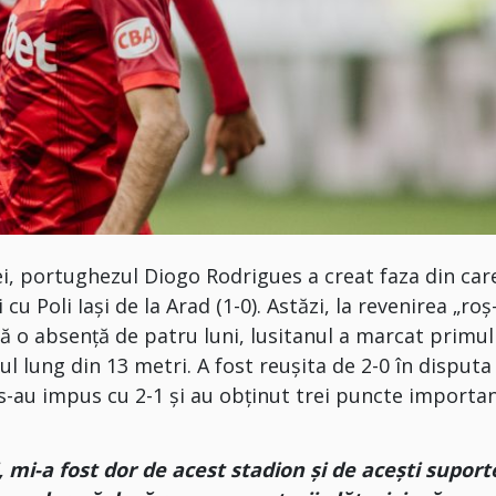
ei, portughezul Diogo Rodrigues a creat faza din car
cu Poli Iași de la Arad (1-0). Astăzi, la revenirea „roș
ă o absență de patru luni, lusitanul a marcat primul
țul lung din 13 metri. A fost reușita de 2-0 în disputa
i s-au impus cu 2-1 și au obținut trei puncte importa
 mi-a fost dor de acest stadion și de acești suporte