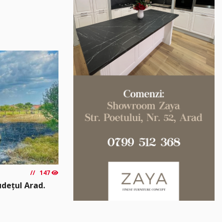
147
udețul Arad.