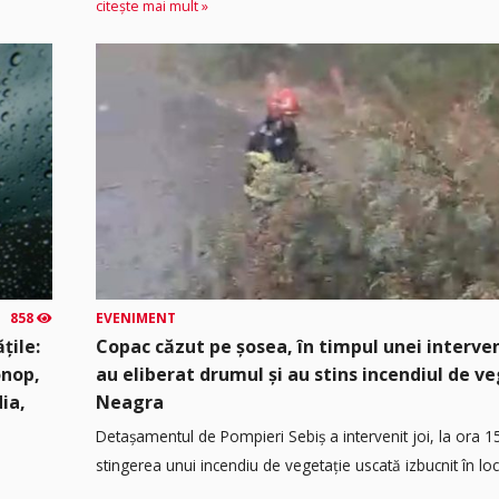
citește mai mult »
858
EVENIMENT
țile:
Copac căzut pe șosea, în timpul unei interven
onop,
au eliberat drumul și au stins incendiul de v
dia,
Neagra
Detașamentul de Pompieri Sebiș a intervenit joi, la ora 1
stingerea unui incendiu de vegetație uscată izbucnit în loca