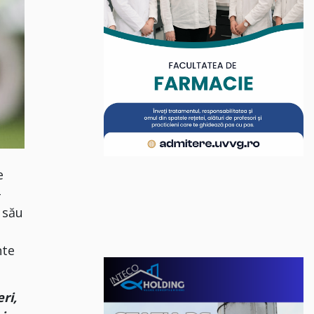
e
-
 său
nte
ri,