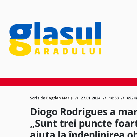
Scris de
Bogdan Mariș
27.01.2024
18:53
692
Diogo Rodrigues a mar
„Sunt trei puncte foar
ajuta la îndeplinirea o