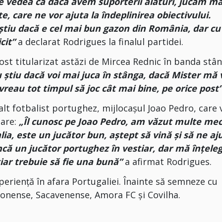
e vedea că dacă avem suporterii alături, jucăm ma
, care ne vor ajuta la îndeplinirea obiectivului.
știu dacă e cel mai bun gazon din România, dar cu
cit”
a declarat Rodrigues la finalul partidei.
st titularizat astăzi de Mircea Rednic în banda stâ
 știu dacă voi mai juca în stânga, dacă Mister mă 
vreau tot timpul să joc cât mai bine, pe orice post
alt fotbalist portughez, mijlocașul Joao Pedro, care 
oare:
„Îl cunosc pe Joao Pedro, am văzut multe mec
lia, este un jucător bun, aștept să vină și să ne aj
ncă un jucător portughez în vestiar, dar mă înțele
iar trebuie să fie una bună”
a afirmat Rodrigues.
periență în afara Portugaliei. Înainte să semneze cu
onense, Sacavenense, Amora FC și Covilha.