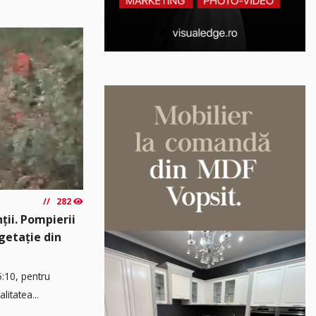
282
ții. Pompierii
egetație din
5:10, pentru
litatea...