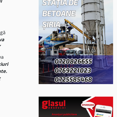
i
ngă
va
”
va
iuri
ute.
g