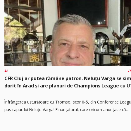
A1
CFR Cluj ar putea rămâne patron. Neluțu Varga se si
dorit în Arad și are planuri de Champions League cu 
Înfrângerea usturătoare cu Tromso, scor 0-5, din Conference Leagu
pus capac lui Neluțu Varga! Finanțatorul, care oricum anunțase că...