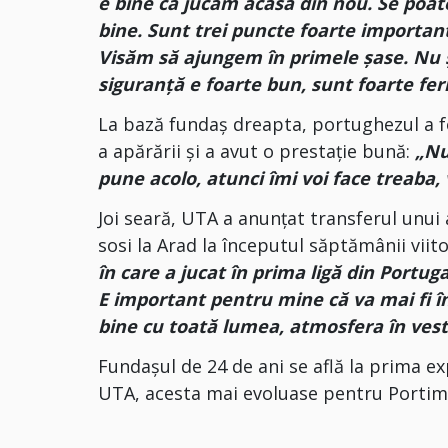
e bine că jucăm acasă din nou. Se poat
bine. Sunt trei puncte foarte importante
Visăm să ajungem în primele şase. Nu 
siguranță e foarte bun, sunt foarte feri
La bază fundaș dreapta, portughezul a fo
a apărării și a avut o prestație bună:
„Nu
pune acolo, atunci îmi voi face treaba, 
Joi seară, UTA a anunțat transferul unui 
sosi la Arad la începutul săptămânii viit
în care a jucat în prima ligă din Portuga
E important pentru mine că va mai fi î
bine cu toată lumea, atmosfera în vest
Fundașul de 24 de ani se află la prima ex
UTA, acesta mai evoluase pentru Portim