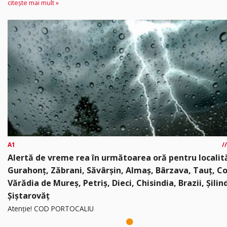
citește mai mult »
A1
Alertă de vreme rea în următoarea oră pentru localită
Gurahonț, Zăbrani, Săvârșin, Almaș, Bârzava, Tauț, C
Vărădia de Mureș, Petriș, Dieci, Chisindia, Brazii, Șilin
Șiștarovăț
Atenție! COD PORTOCALIU