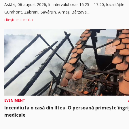
Astăzi, 06 august 2026, în intervalul orar 16:25 – 17:20, localitățile
Gurahonț, Zăbrani, Săvârșin, Almaș, Bârzava,...
citește mai mult »
EVENIMENT
Incendiu la o casă din Ilteu. O persoană primește îngrij
medicale