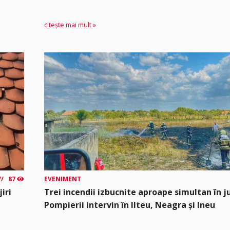
citește mai mult »
87
EVENIMENT
iri
Trei incendii izbucnite aproape simultan în j
Pompierii intervin în Ilteu, Neagra și Ineu