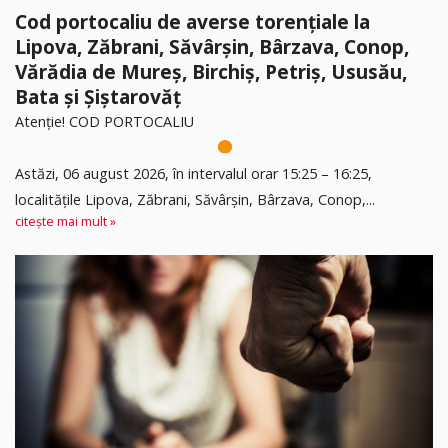
Cod portocaliu de averse torențiale la
Lipova, Zăbrani, Săvârșin, Bârzava, Conop,
Vărădia de Mureș, Birchiș, Petriș, Ususău,
Bata și Șiștarovăț
Atenție! COD PORTOCALIU
Astăzi, 06 august 2026, în intervalul orar 15:25 – 16:25,
localitățile Lipova, Zăbrani, Săvârșin, Bârzava, Conop,...
citește mai mult »