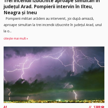
Trei incendii izbucnite aproape simultan în
județul Arad. Pompierii intervin în Ilteu,
Neagra și Ineu
Pompierii militari arădeni au intervenit, joi după-amiază,
aproape simultan la trei incendii izbucnite în județul Arad, unul
la o...
citește mai mult »
A1
1389