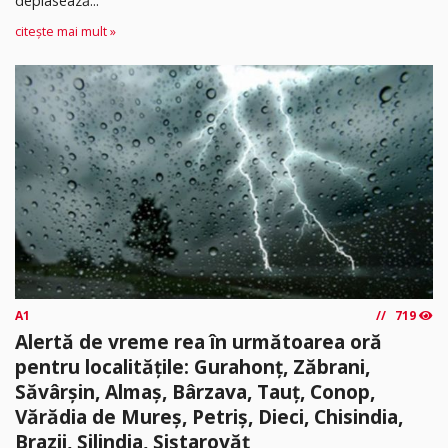
deplasează...
citește mai mult »
A1
719
Alertă de vreme rea în următoarea oră
pentru localitățile: Gurahonț, Zăbrani,
Săvârșin, Almaș, Bârzava, Tauț, Conop,
Vărădia de Mureș, Petriș, Dieci, Chisindia,
Brazii, Șilindia, Șiștarovăț