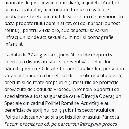
mandate de percheziție domiciliară, în județul Arad, în
urma activităților, fiind ridicate bunuri cu valoare
probatorie: telefoane mobile și stick-uri de memorie. În
baza probatoriului administrat, cei doi bărbați au fost
reținuți, pentru 24 de ore, sub aspectul săvârșirii
infracțiunilor de act sexual cu minor și pornografie
infantilă.
La data de 27 august a.c., judecătorul de drepturi și
libertăți a dispus arestarea preventivă a celor doi
bănuiți, pentru 30 de zile. În cadrul audierilor, persoana
vătămată minoră a beneficiat de consiliere psihologică,
precum și de toate drepturile și măsurile de protecție
prevăzute de Codul de Procedură Penală. Suportul de
specialitate a fost asigurat de către Direcția Operațiuni
Speciale din cadrul Poliției Române. Activitățile au
beneficiat de sprijinul polițiștilor Inspectoratului de
Poliție Județean Arad și a polițiștilor orașului Pâncota.
Facem precizarea că, pe parcursul întregului proces