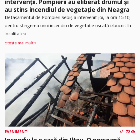
intervenții. Pompierii au eliberat drumul și
au stins incendiul de vegetație din Neagra
Detașamentul de Pompieri Sebiș a intervenit joi, la ora 15:10,
pentru stingerea unui incendiu de vegetație uscată izbucnit în
localitatea...
citește mai mult »
EVENIMENT
72
Incendiu la o casă din Ilteu. O persoană