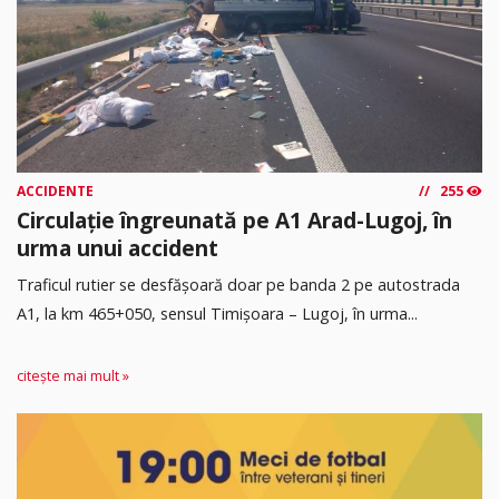
ACCIDENTE
255
Circulație îngreunată pe A1 Arad-Lugoj, în
urma unui accident
Traficul rutier se desfășoară doar pe banda 2 pe autostrada
A1, la km 465+050, sensul Timişoara – Lugoj, în urma...
citește mai mult »