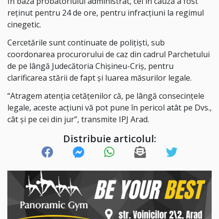
În baza probatoriului administrat, cel în cauză a fost
reținut pentru 24 de ore, pentru infracțiuni la regimul
cinegetic.
Cercetările sunt continuate de polițiști, sub
coordonarea procurorului de caz din cadrul Parchetului
de pe lângă Judecătoria Chișineu-Criș, pentru
clarificarea stării de fapt și luarea măsurilor legale.
“Atragem atenția cetățenilor că, pe lângă consecințele
legale, aceste acțiuni vă pot pune în pericol atât pe Dvs.,
cât și pe cei din jur”, transmite IPJ Arad.
Distribuie articolul: