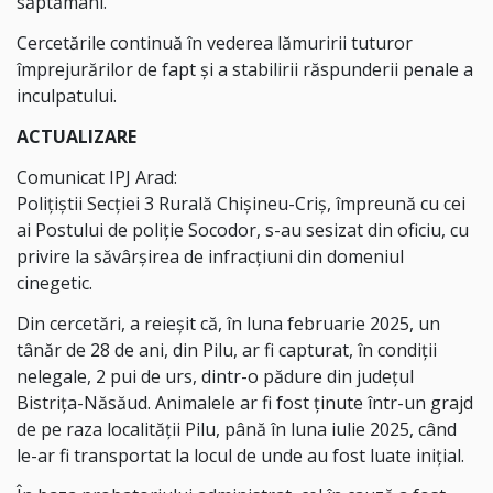
săptămâni.
Cercetările continuă în vederea lămuririi tuturor
împrejurărilor de fapt şi a stabilirii răspunderii penale a
inculpatului.
ACTUALIZARE
Comunicat IPJ Arad:
Polițiștii Secției 3 Rurală Chișineu-Criș, împreună cu cei
ai Postului de poliție Socodor, s-au sesizat din oficiu, cu
privire la săvârșirea de infracțiuni din domeniul
cinegetic.
Din cercetări, a reieșit că, în luna februarie 2025, un
tânăr de 28 de ani, din Pilu, ar fi capturat, în condiții
nelegale, 2 pui de urs, dintr-o pădure din județul
Bistrița-Năsăud. Animalele ar fi fost ținute într-un grajd
de pe raza localității Pilu, până în luna iulie 2025, când
le-ar fi transportat la locul de unde au fost luate inițial.