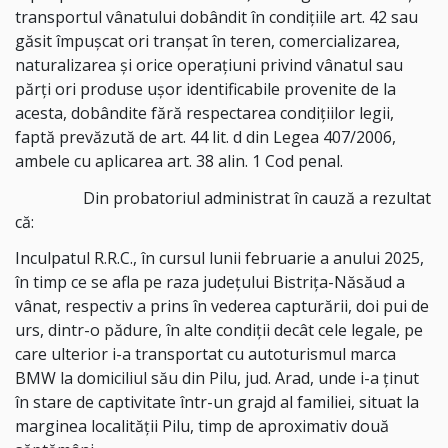
transportul vânatului dobândit în condiţiile art. 42 sau
găsit împuşcat ori tranşat în teren, comercializarea,
naturalizarea şi orice operaţiuni privind vânatul sau
părţi ori produse uşor identificabile provenite de la
acesta, dobândite fără respectarea condiţiilor legii,
faptă prevăzută de art. 44 lit. d din Legea 407/2006,
ambele cu aplicarea art. 38 alin. 1 Cod penal.
Din probatoriul administrat în cauză a rezultat
că:
Inculpatul R.R.C., în cursul lunii februarie a anului 2025,
în timp ce se afla pe raza judeţului Bistriţa-Năsăud a
vânat, respectiv a prins în vederea capturării, doi pui de
urs, dintr-o pădure, în alte condiţii decât cele legale, pe
care ulterior i-a transportat cu autoturismul marca
BMW la domiciliul său din Pilu, jud. Arad, unde i-a ţinut
în stare de captivitate într-un grajd al familiei, situat la
marginea localităţii Pilu, timp de aproximativ două