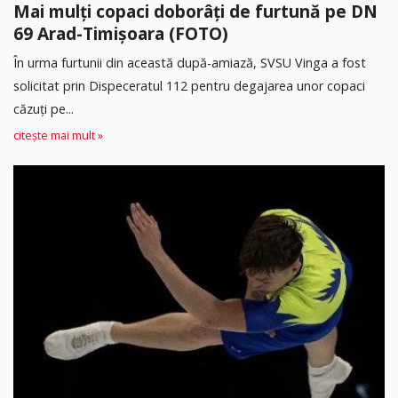
Mai mulți copaci doborâți de furtună pe DN
69 Arad-Timișoara (FOTO)
În urma furtunii din această după-amiază, SVSU Vinga a fost
solicitat prin Dispeceratul 112 pentru degajarea unor copaci
căzuți pe...
citește mai mult »