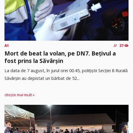
A1
37
Mort de beat la volan, pe DN7. Bețivul a
fost prins la Săvârșin
​La data de 7 august, în jurul orei 00.45, polițiștii Secției 8 Rurală
Săvârșin au depistat un bărbat de 52...
citește mai mult »