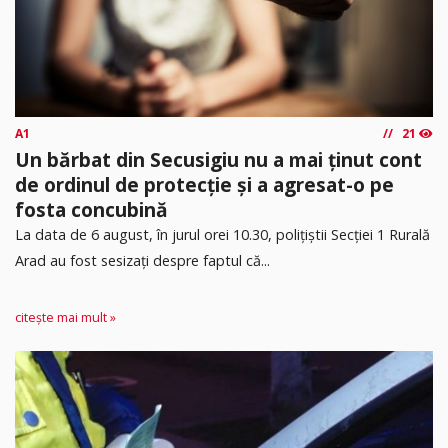
A1
21
Un bărbat din Secusigiu nu a mai ținut cont
de ordinul de protecție și a agresat-o pe
fosta concubină
​La data de 6 august, în jurul orei 10.30, polițiștii Secției 1 Rurală
Arad au fost sesizați despre faptul că...
citește mai mult »