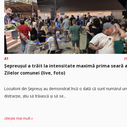
A1
Șepreușul a trăit la intensitate maximă prima seară 
Zilelor comunei (live, foto)
Locuitorii din Șepreuș au demonstrat încă o dată că sunt numărul un
distracție, știu să trăiască și să se...
citește mai mult »