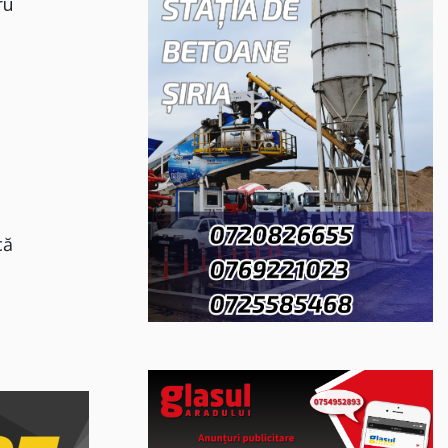
ru
că