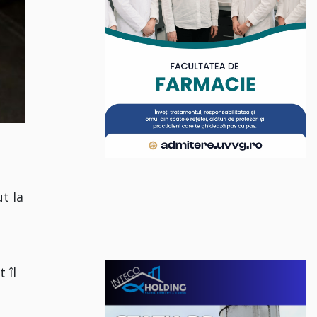
t la
 îl