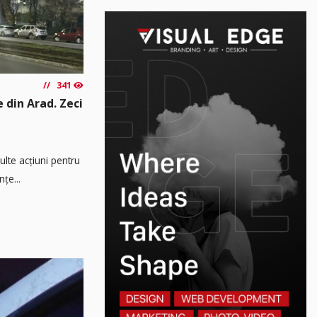
341
e din Arad. Zeci
multe acțiuni pentru
țe...