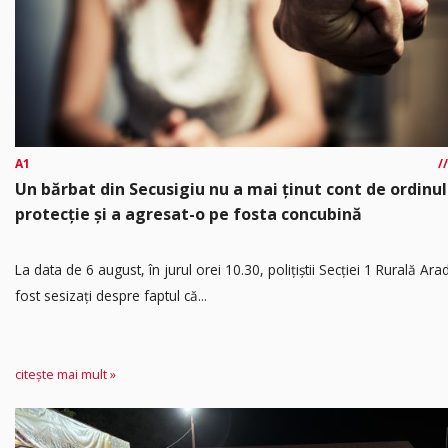
A1
Un bărbat din Secusigiu nu a mai ținut cont de ordinul
protecție și a agresat-o pe fosta concubină
​La data de 6 august, în jurul orei 10.30, polițiștii Secției 1 Rurală Ara
fost sesizați despre faptul că...
citește mai mult »