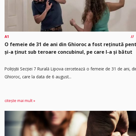
A1
O femeie de 31 de ani din Ghioroc a fost reținută pen
și-a ținut sub teroare concubinul, pe care l-a și bătut
​Polițiștii Secției 7 Rurală Lipova cercetează o femeie de 31 de ani, di
Ghioroc, care la data de 6 august...
citește mai mult »