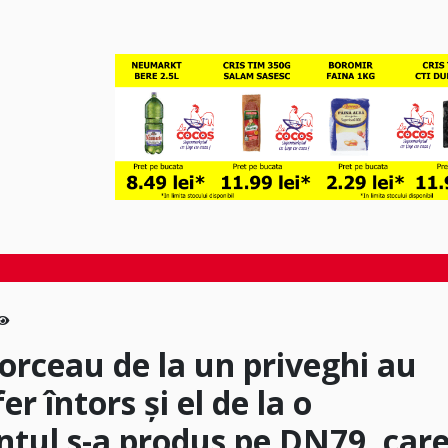
orceau de la un priveghi au
r întors și el de la o
tul s-a produs pe DN79, car