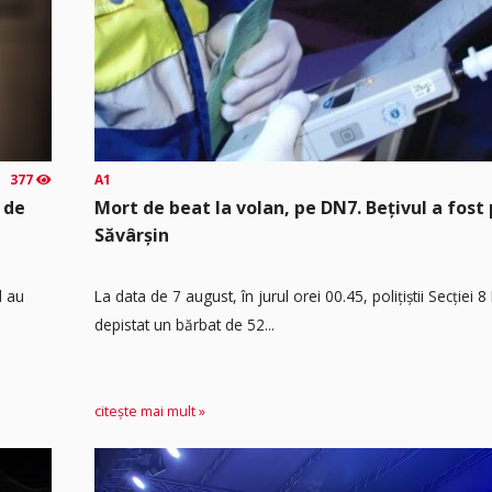
377
A1
 de
Mort de beat la volan, pe DN7. Bețivul a fost 
Săvârșin
d au
​La data de 7 august, în jurul orei 00.45, polițiștii Secției 
depistat un bărbat de 52...
citește mai mult »