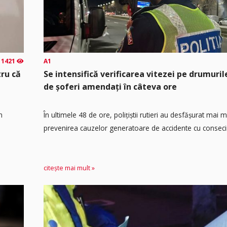
1421
A1
tru că
Se intensifică verificarea vitezei pe drumuril
de șoferi amendați în câteva ore
n
În ultimele 48 de ore, polițiștii rutieri au desfășurat mai 
prevenirea cauzelor generatoare de accidente cu consecin
citește mai mult »