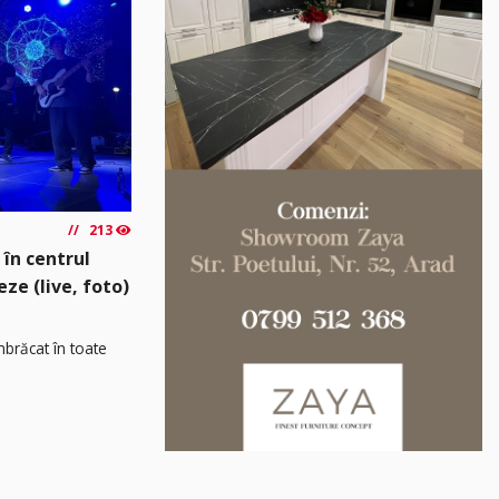
213
 în centrul
eze (live, foto)
îmbrăcat în toate