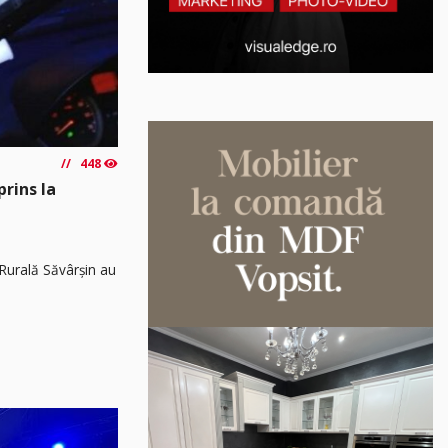
448
prins la
8 Rurală Săvârșin au