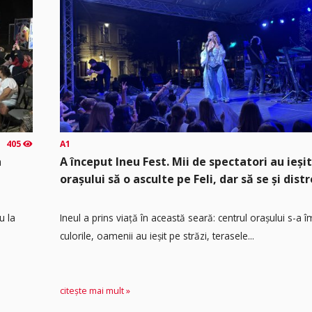
405
A1
a
A început Ineu Fest. Mii de spectatori au ieșit
orașului să o asculte pe Feli, dar să se și distr
u la
Ineul a prins viață în această seară: centrul orașului s-a 
culorile, oamenii au ieșit pe străzi, terasele...
citește mai mult »