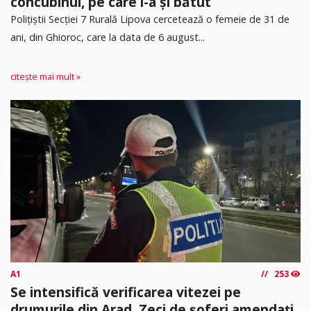
concubinul, pe care l-a și bătut
​Polițiștii Secției 7 Rurală Lipova cercetează o femeie de 31 de
ani, din Ghioroc, care la data de 6 august...
citește mai mult »
A1
253
Se intensifică verificarea vitezei pe
drumurile din Arad. Zeci de șoferi amendați