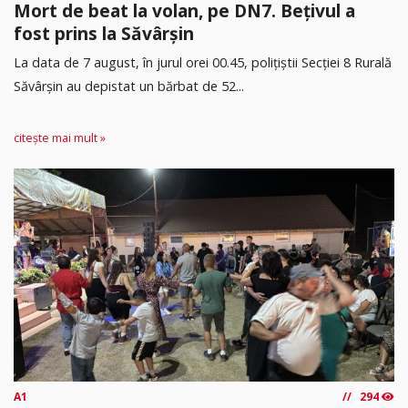
Mort de beat la volan, pe DN7. Bețivul a
fost prins la Săvârșin
​La data de 7 august, în jurul orei 00.45, polițiștii Secției 8 Rurală
Săvârșin au depistat un bărbat de 52...
citește mai mult »
A1
294