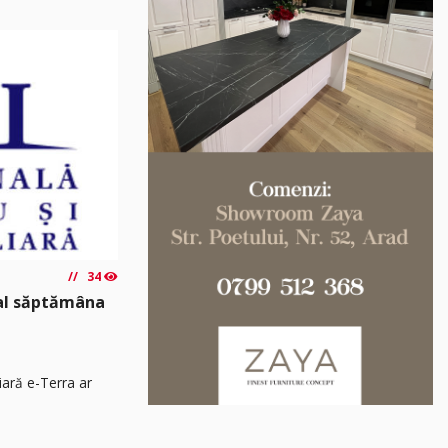
34
nal săptămâna
iară e-Terra ar