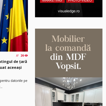
26
atingul de țară
luat aceeași
pentru datoriile pe
..