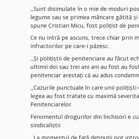
,,Sunt disimulate în o mie de moduri posi
legume sau se primea mâncare gătită şi e
spune Cristian Micu, fost poliţist de peni
Ce nu intră pe ascuns, trece chiar prin mâ
infractorilor pe care-i păzesc.
,,Şi poliţiştii de penitenciare au făcut ec
ultimii doi sau trei ani ani au fost au fos
penitenciar arestaţi că au adus condamna
,,Cazurile punctuale în care unii poliţişt
legea au fost tratate cu maximă severitate
Penitenciarelor.
Fenomentul drogurilor din închisori e c
sindicaliştii
,,La momentul de faţă deţinuţii pot intro