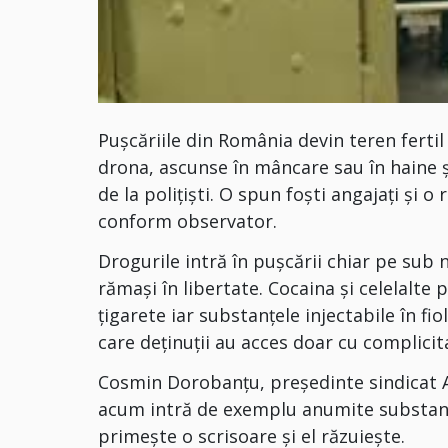
Puşcăriile din România devin teren fertil
drona, ascunse în mâncare sau în haine şi
de la poliţişti. O spun foşti angajaţi şi
conform observator.
Drogurile intră în pușcării chiar pe sub 
rămași în libertate. Cocaina și celelalte p
țigarete iar substanțele injectabile în fio
care deținuții au acces doar cu complicita
Cosmin Dorobanţu, preşedinte sindicat ANP
acum intră de exemplu anumite substanțe
primește o scrisoare și el răzuieşte.