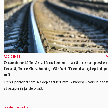
ACCIDENTE
O camionetă încărcată cu lemne s-a răsturnat peste 
ferată, între Gurahonț și Vârfuri. Trenul a așteptat p
oră
Trenul personal care s-a deplasat ieri între Gurahonț și Vârfuri a fos
să aștepte în jur de o oră...
citește mai mult »