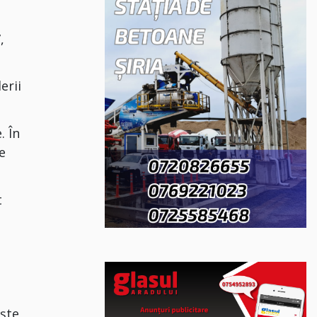
,
erii
. În
de
t
işte