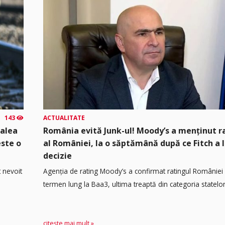
143
ACTUALITATE
calea
România evită Junk-ul! Moody’s a menținut r
este o
al României, la o săptămână după ce Fitch a 
decizie
t nevoit
Agenția de rating Moody’s a confirmat ratingul României 
termen lung la Baa3, ultima treaptă din categoria statelor.
citește mai mult »