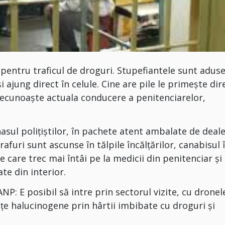
 pentru traficul de droguri. Stupefiantele sunt adus
 ajung direct în celule. Cine are pile le primeşte dir
 o recunoaşte actuala conducere a penitenciarelor,
nasul polițiștilor, în pachete atent ambalate de deale
rafuri sunt ascunse în tălpile încălțărilor, canabisul 
le care trec mai întâi pe la medicii din penitenciar și 
te din interior.
: E posibil să intre prin sectorul vizite, cu dronel
 halucinogene prin hârtii imbibate cu droguri şi