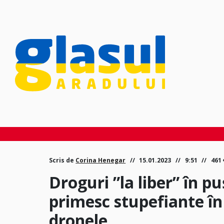
Scris de
Corina Henegar
15.01.2023
9:51
461
Droguri ”la liber” în p
primesc stupefiante în 
dronele