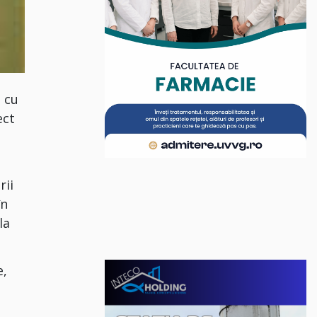
e cu
ect
rii
în
la
e,