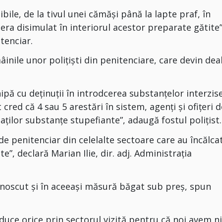
bile, de la tivul unei cămăşi până la lapte praf, în
ra disimulat în interiorul acestor preparate gătite”
tenciar.
inile unor poliţişti din penitenciare, care devin deal
hipă cu deţinuţii în introdcerea substanţelor interzise
t cred că 4 sau 5 arestări în sistem, agenţi şi ofiţeri 
ţilor substanţe stupefiante”, adaugă fostul polițist.
i de penitenciar din celelalte sectoare care au încălca
”, declară Marian Ilie, dir. adj. Administraţia
unoscut şi în aceeaşi măsură băgat sub preş, spun
duce orice prin sectorul vizită pentru că noi avem n