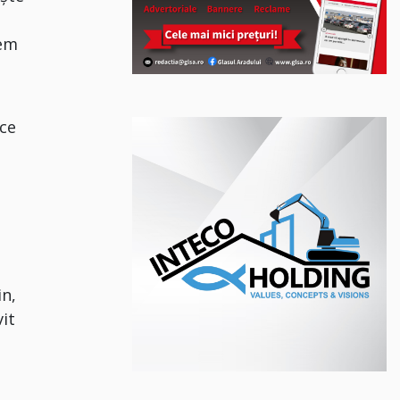
vem
ace
in,
it