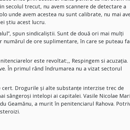
in secolul trecut, nu avem scannere de detectare a
acolo unde avem acestea nu sunt calibrate, nu mai a
ei știu acest lucru.
ul”, spun sindicaliştii. Sunt de două ori mai mulţi
iar numărul de ore suplimentare, în care se puteau f
nitenciarelor este revoltat:,, Respingem si acuzaţia.
ve. În primul rând îndrumarea nu a vizat sectorul
e cert. Drogurile şi alte substanţe interzise trec de
ai sângeroşi intelopi ai capitalei. Vasile Nicolae Mar
du Geamănu, a murit în penitenciarul Rahova. Potriv
steroizi.