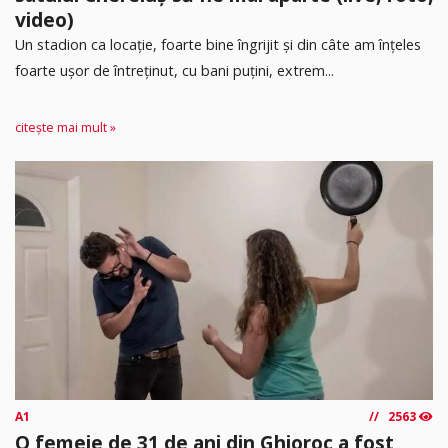
video)
Un stadion ca locație, foarte bine îngrijit și din câte am înțeles
foarte ușor de întreținut, cu bani puțini, extrem...
citește mai mult »
A1
2563
O femeie de 31 de ani din Ghioroc a fost