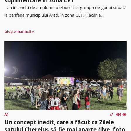
suplimentare în zona CET
Un incendiu de amploare a izbucnit la groapa de gunoi situată
la periferia municipiului Arad, în zona CET. Flăcările...
citește mai mult »
A1
491
Un concept inedit, care a făcut ca Zilele
satului Chereluș să fie mai aparte (live, foto,