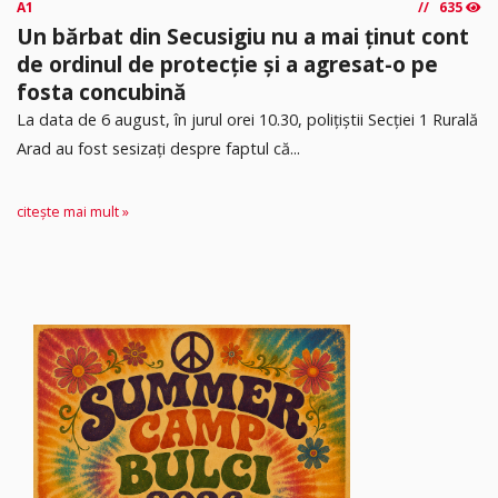
A1
635
Un bărbat din Secusigiu nu a mai ținut cont
de ordinul de protecție și a agresat-o pe
fosta concubină
​La data de 6 august, în jurul orei 10.30, polițiștii Secției 1 Rurală
Arad au fost sesizați despre faptul că...
citește mai mult »