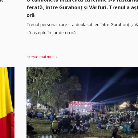
ferată, între Gurahonț și Vârfuri. Trenul a a
oră
Trenul personal care s-a deplasat ieri între Gurahonț și Vâ
să aștepte în jur de o oră...
citește mai mult »