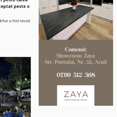
șteptat peste o
rfuri a fost nevoit