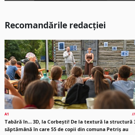
Recomandările redacției
A1
Tabără în… 3D, la Corbești! De la textură la structură 
săptămână în care 55 de copii din comuna Petriș au