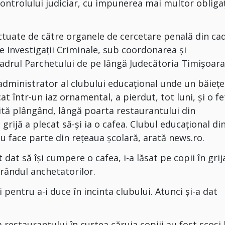
controlului judiciar, cu impunerea mai multor obligaț
ctuate de către organele de cercetare penală din ca
de Investigații Criminale, sub coordonarea și
adrul Parchetului de pe lângă Judecătoria Timișoara
 administrator al clubului educaţional unde
un băieţe
cat într-un iaz ornamental
, a pierdut, tot luni, şi o fe
sită plângând, lângă poarta restaurantului din
grijă a plecat să-și ia o cafea. Clubul educaţional di
u face parte din reţeaua şcolară, arată news.ro.
at să îşi cumpere o cafea, i-a lăsat pe copii în grij
 rândul anchetatorilor.
i pentru a-i duce în incinta clubului. Atunci şi-a dat
 restaurantului în curtea căruia copiii au fost scoşi 