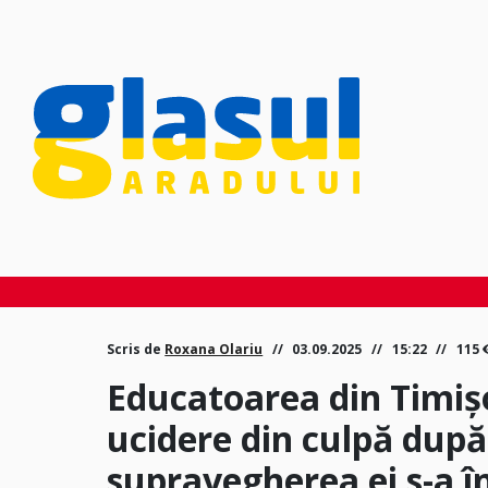
Scris de
Roxana Olariu
03.09.2025
15:22
115
Educatoarea din Timiș
ucidere din culpă după 
supravegherea ei s-a în