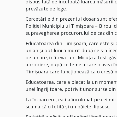
dispus față de inculpată luarea măsurii 
prevăzute de lege.
Cercetările din prezentul dosar sunt efe
Poliției Municipiului Timișoara – Biroul 
supravegherea procurorului de caz din c
Educatoarea din Timişoara, care este şi
un an şi opt luni a murit după ce s-a îne
de un an şi câteva luni. Micuţa a fost gă
apropiere, după ce femeia care o avea în 
Timişoara care funcţionează ca o creşă n
Educatoarea, care a plecat la un moment d
unei îngrijitoare, potrivit unor surse din
La întoarcere, ea i-a încolonat pe cei mic
seama că o fetiţă şi un băieţel lipsesc.
Pe fetiţă a găsit-o plângând lângă poarta