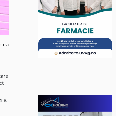
oara
care
ct
ile.