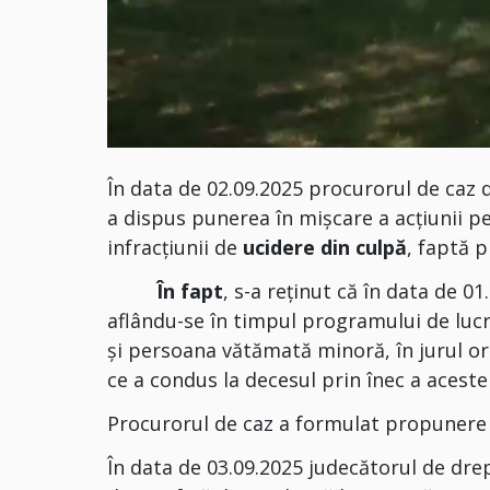
În data de 02.09.2025 procurorul de caz 
a dispus punerea în mișcare a acțiunii pe
infracțiunii de
ucidere din culpă
, faptă p
În fapt
, s-a reţinut că în data de 0
aflându-se în timpul programului de lucr
și persoana vătămată minoră, în jurul or
ce a condus la decesul prin înec a acesteia
Procurorul de caz a formulat propunere 
În data de 03.09.2025 judecătorul de drep