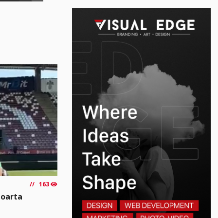
163
poarta