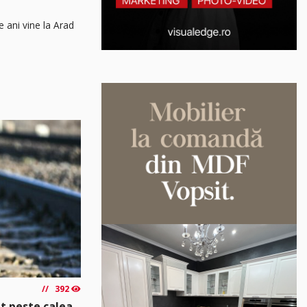
e ani vine la Arad
392
t peste calea