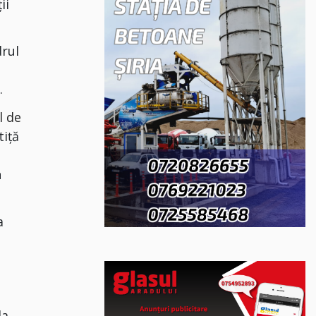
ii
drul
.
l de
tiţă
n
a
la