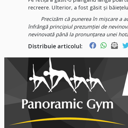
recreere. Ulterior, a fost găsit şi băieţel
Precizăm că punerea în mișcare a acțiu
înfrângă principiul prezumției de nevinov
nevinovată până la pronunțarea unei hot
Distribuie articolul: