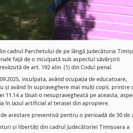
din cadrul Parchetului de pe lângă Judecătoria Timiș
nale față de o inculpată sub aspectul săvârșirii
revăzută de art. 192 alin. (1) din Codul penal.
1.09.2025, inculpata, având ocupația de educatoare,
u și având în supraveghere mai mulți copii, printre 
ei 11.14 a lăsat-o nesupravegheată pe aceasta, aspe
 în iazul artificial al terasei din apropiere.
de arestare preventivă pentru o perioadă de 30 de z
turi și libertăți din cadrul Judecătoriei Timișoara a