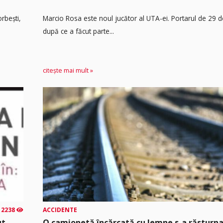
rbești,
Marcio Rosa este noul jucător al UTA-ei. Portarul de 29 d
după ce a făcut parte...
citește mai mult »
2238
ACCIDENTE
ut
O camionetă încărcată cu lemne s-a răsturna