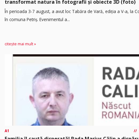
transformat natura în fotografii și obiecte 3D (foto)
În perioada 3-7 august, a avut loc Tabăra de Vară, ediția a V-a, la Co
în comuna Petriș. Evenimentul a...
citește mai mult »
A1
Familia îl caută disperată! Rada Marius Călin a dispăr