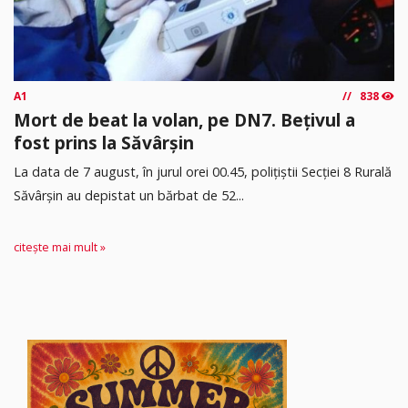
A1
838
Mort de beat la volan, pe DN7. Bețivul a
fost prins la Săvârșin
​La data de 7 august, în jurul orei 00.45, polițiștii Secției 8 Rurală
Săvârșin au depistat un bărbat de 52...
citește mai mult »