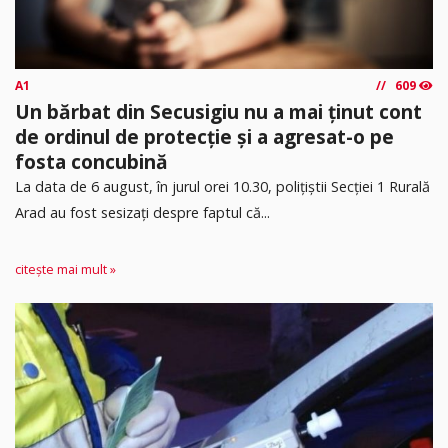
A1
609
Un bărbat din Secusigiu nu a mai ținut cont
de ordinul de protecție și a agresat-o pe
fosta concubină
​La data de 6 august, în jurul orei 10.30, polițiștii Secției 1 Rurală
Arad au fost sesizați despre faptul că...
citește mai mult »