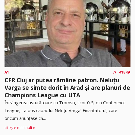
A1
418
CFR Cluj ar putea rămâne patron. Neluțu
Varga se simte dorit în Arad și are planuri de
Champions League cu UTA
Înfrângerea usturătoare cu Tromso, scor 0-5, din Conference
League, i-a pus capac lui Neluțu Varga! Finanțatorul, care
oricum anunțase că...
citește mai mult »