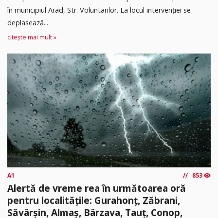
în municipiul Arad, Str. Voluntarilor. La locul intervenției se
deplasează...
citește mai mult »
A1
853
Alertă de vreme rea în următoarea oră
pentru localitățile: Gurahonț, Zăbrani,
Săvârșin, Almaș, Bârzava, Tauț, Conop,