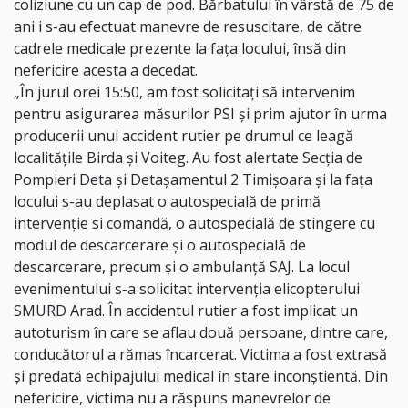
coliziune cu un cap de pod. Bărbatului în vârstă de 75 de
ani i s-au efectuat manevre de resuscitare, de către
cadrele medicale prezente la fața locului, însă din
nefericire acesta a decedat.
„În jurul orei 15:50, am fost solicitați să intervenim
pentru asigurarea măsurilor PSI și prim ajutor în urma
producerii unui accident rutier pe drumul ce leagă
localitățile Birda și Voiteg. Au fost alertate Secția de
Pompieri Deta și Detașamentul 2 Timișoara și la fața
locului s-au deplasat o autospecială de primă
intervenție si comandă, o autospecială de stingere cu
modul de descarcerare și o autospecială de
descarcerare, precum și o ambulanță SAJ. La locul
evenimentului s-a solicitat intervenția elicopterului
SMURD Arad. În accidentul rutier a fost implicat un
autoturism în care se aflau două persoane, dintre care,
conducătorul a rămas încarcerat. Victima a fost extrasă
și predată echipajului medical în stare inconștientă. Din
nefericire, victima nu a răspuns manevrelor de