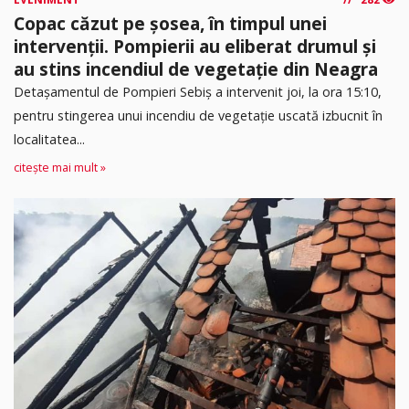
Copac căzut pe șosea, în timpul unei
intervenții. Pompierii au eliberat drumul și
au stins incendiul de vegetație din Neagra
Detașamentul de Pompieri Sebiș a intervenit joi, la ora 15:10,
pentru stingerea unui incendiu de vegetație uscată izbucnit în
localitatea...
citește mai mult »