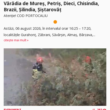
Vărădia de Mureș, Petriș, Dieci, Chisindia,
Brazii, Șilindia, Șiștarovăț
Atenție! COD PORTOCALIU
Astăzi, 06 august 2026, în intervalul orar 16:25 – 17:20,
localitățile Gurahonț, Zăbrani, Săvârșin, Almaș, Bârzava,...
citește mai mult »
EVENIMENT
282