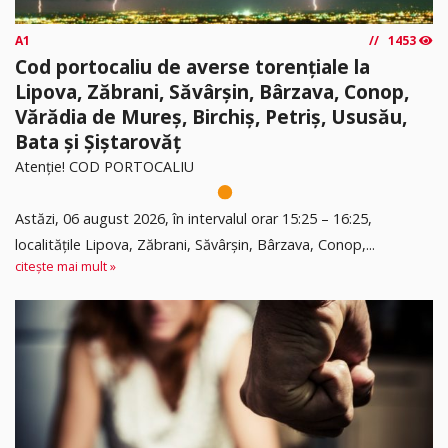
A1
1453
Cod portocaliu de averse torențiale la
Lipova, Zăbrani, Săvârșin, Bârzava, Conop,
Vărădia de Mureș, Birchiș, Petriș, Ususău,
Bata și Șiștarovăț
Atenție! COD PORTOCALIU
Astăzi, 06 august 2026, în intervalul orar 15:25 – 16:25,
localitățile Lipova, Zăbrani, Săvârșin, Bârzava, Conop,...
citește mai mult »