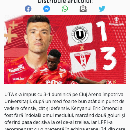
Distribuie articolul:
UTA s-a impus cu 3-1 duminică pe Cluj Arena împotriva
Universității, după un meci foarte bun atât din punct de
vedere ofensiv, cât și defensiv. Kenyanul Eric Omondi a
fost fără îndoială omul meciului, marcând două goluri și
oferind pasa decisivă la cel de-al treilea, iar LPF l-a
recompensat cu o prezență în echipa etapei 24, din care