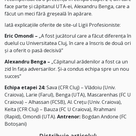
face parte și căpitanul UTA-ei, Alexandru Benga, care a
făcut un meci fără greșeală în apărare.
Iată explicațiile oferite de site-ul Ligii Profesioniste:
Eric Omondi –
„A fost jucătorul care a făcut diferenţa în
duelul cu Universitatea Cluj, în care a înscris de două ori
şi a oferit o pasă decisivă”
Alexandru Benga –
„Căpitanul arădenilor a fost ca un
zid în faţa adversarilor. Şi-a condus echipa spre un nou
succes”
Echipa etapei 24:
Sava (CFR Cluj) – Vlădoiu (Univ.
Craiova), Larie (Farul), Benga (UTA), Mascarenhas (FC U
Craiova) – Alhassan (FCSB), Al. Crețu (Univ. Craiova),
Keita (CFR Cluj) – Bauza (FC U Craiova), Rrahmani
(Rapid), Omondi (UTA).
Antrenor:
Bogdan Andone (FC
Botoșani)
Distribuie articolul: