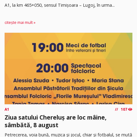
A1, la km 465+050, sensul Timişoara – Lugoj, în urma...
citește mai mult »
A1
107
Ziua satului Chereluș are loc mâine,
sâmbătă, 8 august
Petrecerea, voia bună, muzica și jocul, chiar și fotbalul, se mută