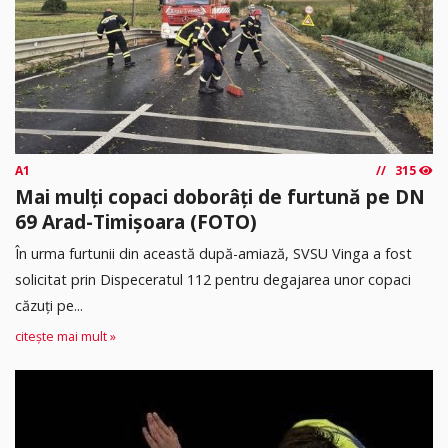
A1
315
Mai mulți copaci doborâți de furtună pe DN
69 Arad-Timișoara (FOTO)
În urma furtunii din această după-amiază, SVSU Vinga a fost
solicitat prin Dispeceratul 112 pentru degajarea unor copaci
căzuți pe...
citește mai mult »