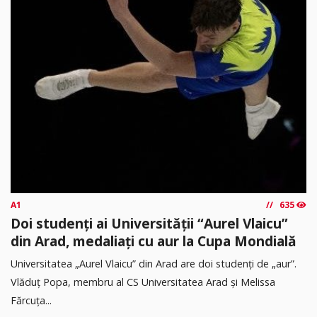
A1
635
Doi studenți ai Universității “Aurel Vlaicu”
din Arad, medaliați cu aur la Cupa Mondială
Universitatea „Aurel Vlaicu” din Arad are doi studenți de „aur”.
Vlăduț Popa, membru al CS Universitatea Arad și Melissa
Fărcuța...