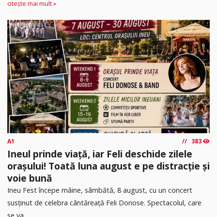
citește mai mult »
A1
383
Ineul prinde viață, iar Feli deschide zilele
orașului! Toată luna august e pe distracție și
voie bună
Ineu Fest începe mâine, sâmbătă, 8 august, cu un concert
susținut de celebra cântăreață Feli Donose. Spectacolul, care
se va...