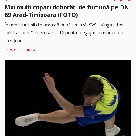
Mai mulți copaci doborâți de furtună pe DN
69 Arad-Timișoara (FOTO)
În urma furtunii din această după-amiază, SVSU Vinga a fost
solicitat prin Dispeceratul 112 pentru degajarea unor copaci
căzuți pe...
citește mai mult »