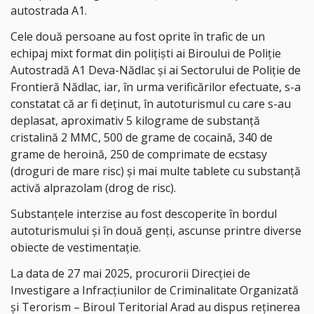
autostrada A1.
Cele două persoane au fost oprite în trafic de un
echipaj mixt format din polițiști ai Biroului de Poliție
Autostradă A1 Deva-Nădlac și ai Sectorului de Poliție de
Frontieră Nădlac, iar, în urma verificărilor efectuate, s-a
constatat că ar fi deținut, în autoturismul cu care s-au
deplasat, aproximativ 5 kilograme de substanță
cristalină 2 MMC, 500 de grame de cocaină, 340 de
grame de heroină, 250 de comprimate de ecstasy
(droguri de mare risc) și mai multe tablete cu substanță
activă alprazolam (drog de risc).
Substanțele interzise au fost descoperite în bordul
autoturismului și în două genți, ascunse printre diverse
obiecte de vestimentație.
La data de 27 mai 2025, procurorii Direcției de
Investigare a Infracțiunilor de Criminalitate Organizată
și Terorism – Biroul Teritorial Arad au dispus reținerea