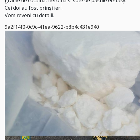
grame de cocaină, heroină și sute de pastile ecstasy.
Cei doi au fost prinși ieri.
Vom reveni cu detalii.
9a2f14f0-0c9c-41ea-9622-b8b4c431e940