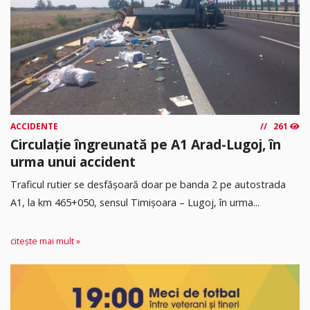
ACCIDENTE
261
Circulație îngreunată pe A1 Arad-Lugoj, în
urma unui accident
Traficul rutier se desfășoară doar pe banda 2 pe autostrada
A1, la km 465+050, sensul Timişoara – Lugoj, în urma...
citește mai mult »