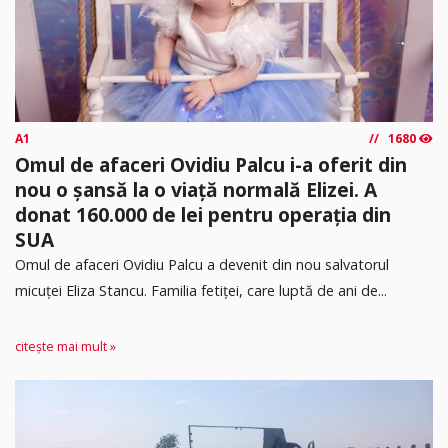
A1
1680
Omul de afaceri Ovidiu Palcu i-a oferit din
nou o șansă la o viață normală Elizei. A
donat 160.000 de lei pentru operația din
SUA
Omul de afaceri Ovidiu Palcu a devenit din nou salvatorul
micuței Eliza Stancu. Familia fetiței, care luptă de ani de...
citește mai mult »