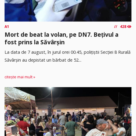
A1
428
Mort de beat la volan, pe DN7. Bețivul a
fost prins la Săvârșin
​La data de 7 august, în jurul orei 00.45, polițiștii Secției 8 Rurală
Săvârșin au depistat un bărbat de 52...
citește mai mult »