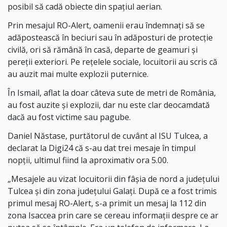
posibil să cadă obiecte din spațiul aerian.
Prin mesajul RO-Alert, oamenii erau îndemnați să se
adăpostească în beciuri sau în adăposturi de protecție
civilă, ori să rămână în casă, departe de geamuri și
pereții exteriori. Pe rețelele sociale, locuitorii au scris că
au auzit mai multe explozii puternice.
În Ismail, aflat la doar câteva sute de metri de România,
au fost auzite și explozii, dar nu este clar deocamdată
dacă au fost victime sau pagube.
Daniel Năstase, purtătorul de cuvânt al ISU Tulcea, a
declarat la Digi24 că s-au dat trei mesaje în timpul
nopții, ultimul fiind la aproximativ ora 5.00.
„Mesajele au vizat locuitorii din fâșia de nord a județului
Tulcea și din zona județului Galați. După ce a fost trimis
primul mesaj RO-Alert, s-a primit un mesaj la 112 din
zona Isaccea prin care se cereau informații despre ce ar