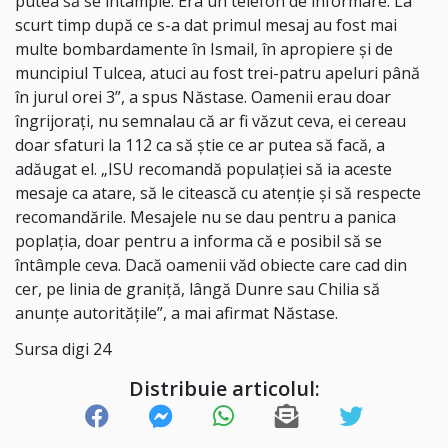
putea să se întâmple. Era un telefon de informare. La
scurt timp după ce s-a dat primul mesaj au fost mai
multe bombardamente în Ismail, în apropiere și de
muncipiul Tulcea, atuci au fost trei-patru apeluri până
în jurul orei 3”, a spus Năstase. Oamenii erau doar
îngrijorați, nu semnalau că ar fi văzut ceva, ei cereau
doar sfaturi la 112 ca să știe ce ar putea să facă, a
adăugat el. „ISU recomandă populației să ia aceste
mesaje ca atare, să le citească cu atenție și să respecte
recomandările. Mesajele nu se dau pentru a panica
poplația, doar pentru a informa că e posibil să se
întâmple ceva. Dacă oamenii văd obiecte care cad din
cer, pe linia de graniță, lângă Dunre sau Chilia să
anunțe autoritățile”, a mai afirmat Năstase.
Sursa digi 24
Distribuie articolul: