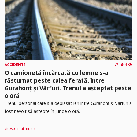
ACCIDENTE
611
O camionetă încărcată cu lemne s-a
răsturnat peste calea ferată, între
Gurahonț și Vârfuri. Trenul a așteptat peste
o oră
Trenul personal care s-a deplasat ieri între Gurahonț și Vârfuri a
fost nevoit să aștepte în jur de o oră...
citește mai mult »