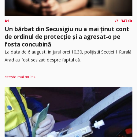
A1
347
Un bărbat din Secusigiu nu a mai ținut cont
de ordinul de protecție și a agresat-o pe
fosta concubină
​La data de 6 august, în jurul orei 10.30, polițiștii Secției 1 Rurală
Arad au fost sesizați despre faptul că...
citește mai mult »