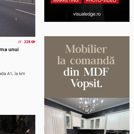
228
rma unui
rada A1, la km