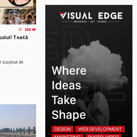
268
așului! Toată
t susținut de