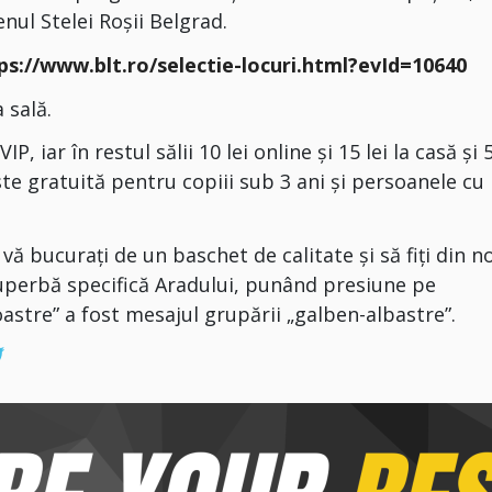
nul Stelei Roșii Belgrad.
ps://www.blt.ro/selectie-locuri.html?evId=10640
 sală.
P, iar în restul sălii 10 lei online și 15 lei la casă și 5
este gratuită pentru copiii sub 3 ani și persoanele cu
 bucurați de un baschet de calitate și să fiți din n
superbă specifică Aradului, punând presiune pe
oastre” a fost mesajul grupării „galben-albastre”.