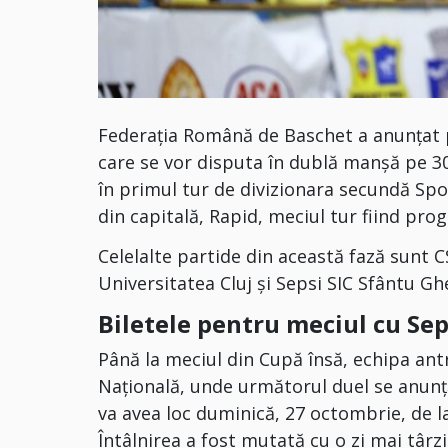
Federația Română de Baschet a anunțat pa
care se vor disputa în dublă manșă pe 3
în primul tur de divizionara secundă Spor
din capitală, Rapid, meciul tur fiind pro
Celelalte partide din această fază sunt
Universitatea Cluj și Sepsi SIC Sfântu G
Biletele pentru meciul cu Sep
Până la meciul din Cupă însă, echipa an
Națională, unde următorul duel se anunță a
va avea loc duminică, 27 octombrie, de la 
Întâlnirea a fost mutată cu o zi mai târz