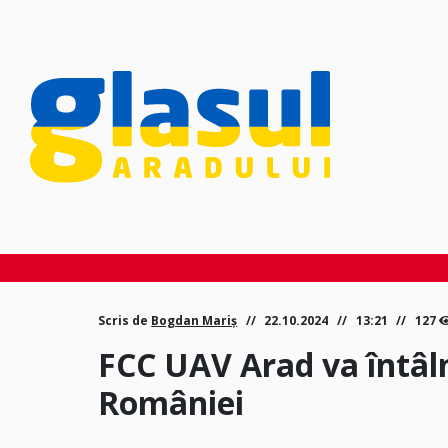
Scris de
Bogdan Mariș
22.10.2024
13:21
127
FCC UAV Arad va întâln
României