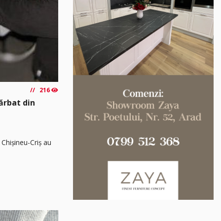
216
Bărbat din
 Chișineu-Criș au