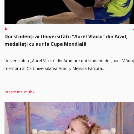
A1
Doi studenți ai Universității “Aurel Vlaicu” din Arad,
medaliați cu aur la Cupa Mondială
Universitatea „Aurel Vlaicu” din Arad are doi studenți de „aur”. Vlădu
membru al CS Universitatea Arad și Melissa Fărcuța...
citește mai mult »