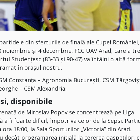
rtidele din sferturile de finală ale Cupei României,
0 noiembrie și 4 decembrie. FCC UAV Arad, care a tr
tul Studențesc (83-33 și 90-47) va întâlni o altă form
gramat în orașul nostru.
 CSM Constanța – Agronomia București, CSM Târgoviș
heorghe – CSM Alexandria.
si, disponibile
trenată de Miroslav Popov se concentrează pe Liga
 fi foarte dificil, împotriva celor de la Sepsi. Parti
ora 18:00, la Sala Sporturilor „Victoria” din Arad.
iu decât programarea inițială la cererea oaspeților, 