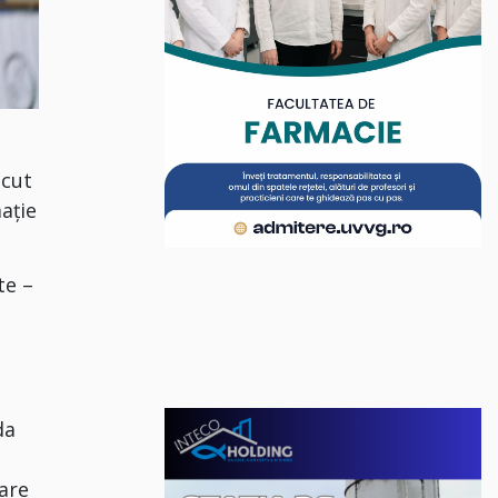
ecut
ație
te –
da
care