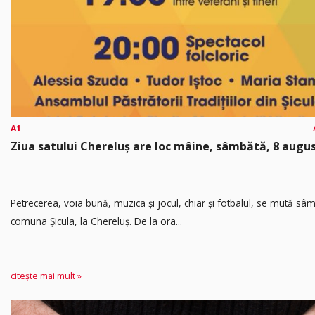
A1
Ziua satului Chereluș are loc mâine, sâmbătă, 8 augu
Petrecerea, voia bună, muzica și jocul, chiar și fotbalul, se mută sâ
comuna Șicula, la Chereluș. De la ora...
citește mai mult »