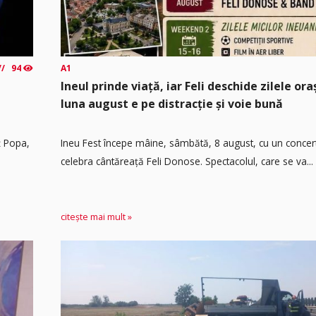
94
A1
Ineul prinde viață, iar Feli deschide zilele or
luna august e pe distracție și voie bună
ț Popa,
Ineu Fest începe mâine, sâmbătă, 8 august, cu un concer
celebra cântăreață Feli Donose. Spectacolul, care se va...
citește mai mult »