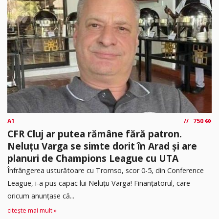
A1
750
CFR Cluj ar putea rămâne fără patron.
Neluțu Varga se simte dorit în Arad și are
planuri de Champions League cu UTA
Înfrângerea usturătoare cu Tromso, scor 0-5, din Conference
League, i-a pus capac lui Neluțu Varga! Finanțatorul, care
oricum anunțase că...
citește mai mult »