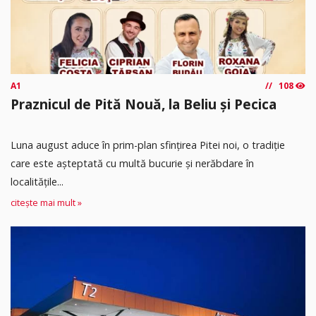
A1
108
Praznicul de Pită Nouă, la Beliu și Pecica
Luna august aduce în prim-plan sfințirea Pitei noi, o tradiție
care este așteptată cu multă bucurie și nerăbdare în
localitățile...
citește mai mult »