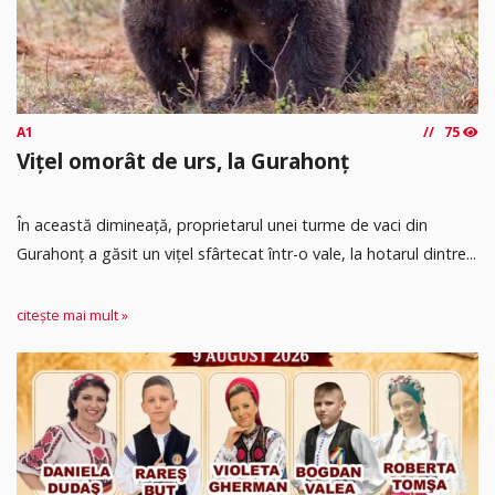
A1
75
Vițel omorât de urs, la Gurahonț
În această dimineață, proprietarul unei turme de vaci din
Gurahonț a găsit un vițel sfârtecat într-o vale, la hotarul dintre...
citește mai mult »