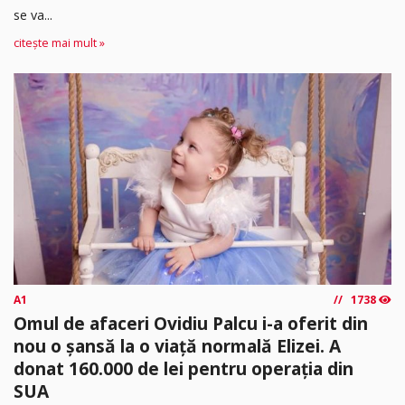
se va...
citește mai mult »
A1
1738
Omul de afaceri Ovidiu Palcu i-a oferit din
nou o șansă la o viață normală Elizei. A
donat 160.000 de lei pentru operația din
SUA