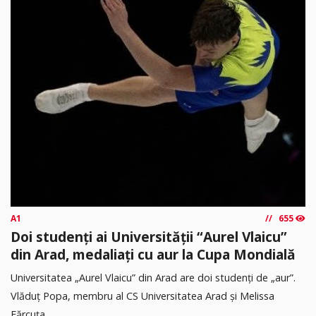
A1
655
Doi studenți ai Universității “Aurel Vlaicu”
din Arad, medaliați cu aur la Cupa Mondială
Universitatea „Aurel Vlaicu” din Arad are doi studenți de „aur”.
Vlăduț Popa, membru al CS Universitatea Arad și Melissa
Fărcuța...