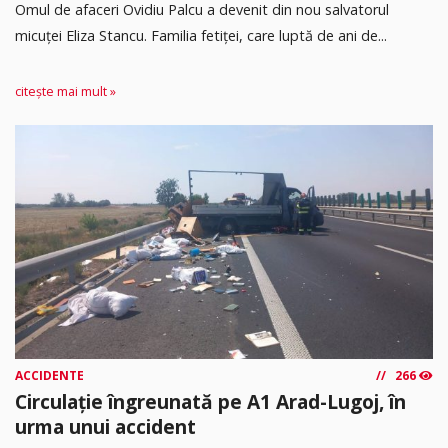
Omul de afaceri Ovidiu Palcu a devenit din nou salvatorul
micuței Eliza Stancu. Familia fetiței, care luptă de ani de...
citește mai mult »
ACCIDENTE
266
Circulație îngreunată pe A1 Arad-Lugoj, în
urma unui accident