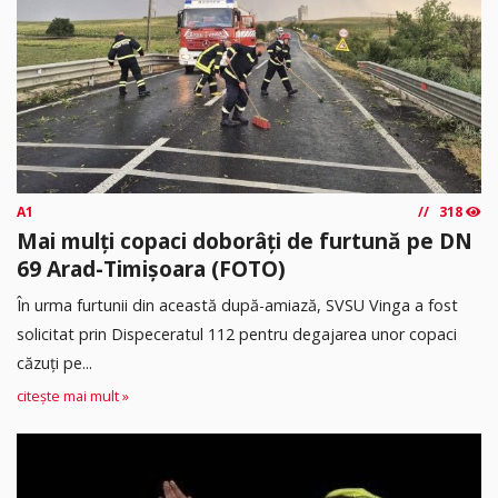
A1
318
Mai mulți copaci doborâți de furtună pe DN
69 Arad-Timișoara (FOTO)
În urma furtunii din această după-amiază, SVSU Vinga a fost
solicitat prin Dispeceratul 112 pentru degajarea unor copaci
căzuți pe...
citește mai mult »