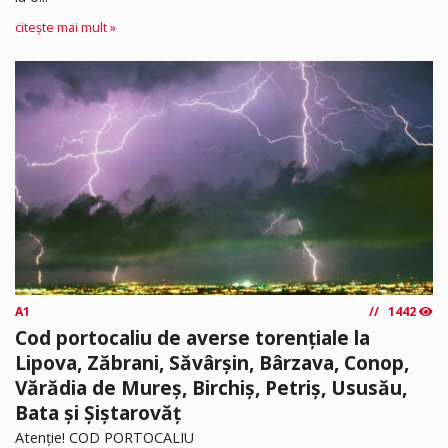
citește mai mult »
A1
1442
Cod portocaliu de averse torențiale la
Lipova, Zăbrani, Săvârșin, Bârzava, Conop,
Vărădia de Mureș, Birchiș, Petriș, Ususău,
Bata și Șiștarovăț
Atenție! COD PORTOCALIU