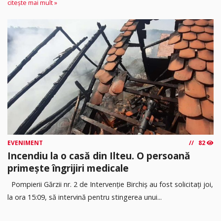
citește mai mult »
EVENIMENT
82
Incendiu la o casă din Ilteu. O persoană
primește îngrijiri medicale
Pompierii Gărzii nr. 2 de Intervenție Birchiș au fost solicitați joi,
la ora 15:09, să intervină pentru stingerea unui...