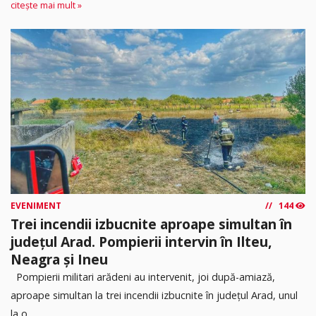
citește mai mult »
EVENIMENT
144
Trei incendii izbucnite aproape simultan în
județul Arad. Pompierii intervin în Ilteu,
Neagra și Ineu
Pompierii militari arădeni au intervenit, joi după-amiază,
aproape simultan la trei incendii izbucnite în județul Arad, unul
la o...