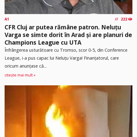
A1
222
CFR Cluj ar putea rămâne patron. Neluțu
Varga se simte dorit în Arad și are planuri de
Champions League cu UTA
Înfrângerea usturătoare cu Tromso, scor 0-5, din Conference
League, i-a pus capac lui Neluțu Varga! Finanțatorul, care
oricum anunțase că...
citește mai mult »