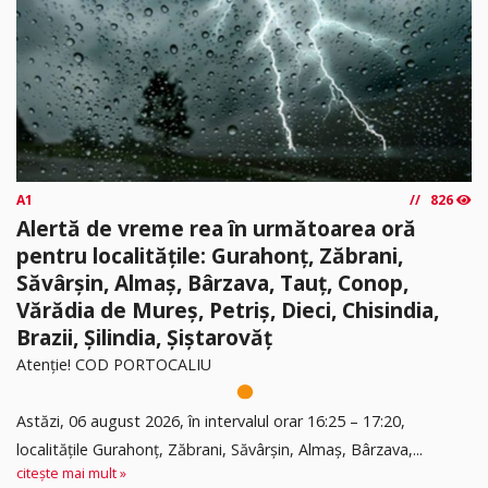
A1
826
Alertă de vreme rea în următoarea oră
pentru localitățile: Gurahonț, Zăbrani,
Săvârșin, Almaș, Bârzava, Tauț, Conop,
Vărădia de Mureș, Petriș, Dieci, Chisindia,
Brazii, Șilindia, Șiștarovăț
Atenție! COD PORTOCALIU
Astăzi, 06 august 2026, în intervalul orar 16:25 – 17:20,
localitățile Gurahonț, Zăbrani, Săvârșin, Almaș, Bârzava,...
citește mai mult »