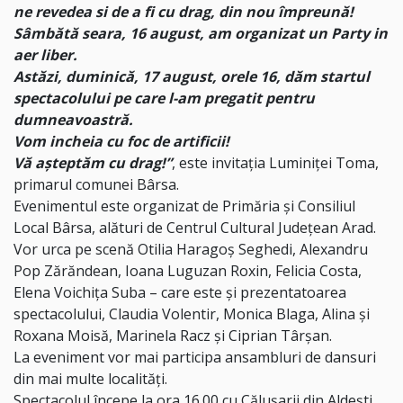
ne revedea si de a fi cu drag, din nou împreună!
Sâmbătă seara, 16 august, am organizat un Party in
aer liber.
Astăzi, duminică, 17 august, orele 16, dăm startul
spectacolului pe care l-am pregatit pentru
dumneavoastră.
Vom incheia cu foc de artificii!
Vă așteptăm cu drag!”
, este invitația Luminiței Toma,
primarul comunei Bârsa.
Evenimentul este organizat de Primăria și Consiliul
Local Bârsa, alături de Centrul Cultural Județean Arad.
Vor urca pe scenă Otilia Haragoș Seghedi, Alexandru
Pop Zărăndean, Ioana Luguzan Roxin, Felicia Costa,
Elena Voichița Suba – care este și prezentatoarea
spectacolului, Claudia Volentir, Monica Blaga, Alina și
Roxana Moisă, Marinela Racz și Ciprian Târșan.
La eveniment vor mai participa ansambluri de dansuri
din mai multe localități.
Spectacolul începe la ora 16.00 cu Călușarii din Aldești.