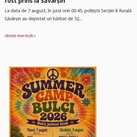
fost prins la Săvârșin
​La data de 7 august, în jurul orei 00.45, polițiștii Secției 8 Rurală
Săvârșin au depistat un bărbat de 52...
citește mai mult »