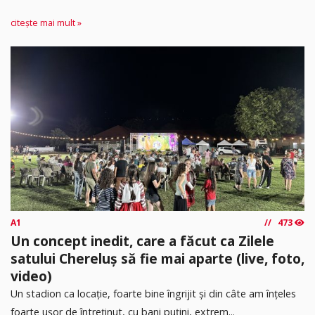
citește mai mult »
A1
473
Un concept inedit, care a făcut ca Zilele
satului Chereluș să fie mai aparte (live, foto,
video)
Un stadion ca locație, foarte bine îngrijit și din câte am înțeles
foarte ușor de întreținut, cu bani puțini, extrem...