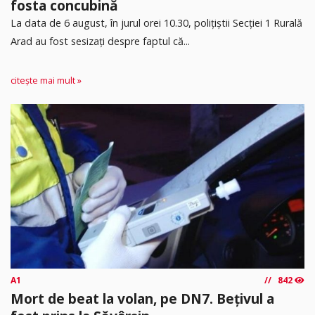
fosta concubină
​La data de 6 august, în jurul orei 10.30, polițiștii Secției 1 Rurală
Arad au fost sesizați despre faptul că...
citește mai mult »
A1
842
Mort de beat la volan, pe DN7. Bețivul a