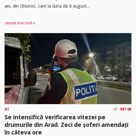
ani, din Ghioroc, care la data de 6 august...
citește mai mult »
A1
987
Se intensifică verificarea vitezei pe
drumurile din Arad. Zeci de șoferi amendați
în câteva ore