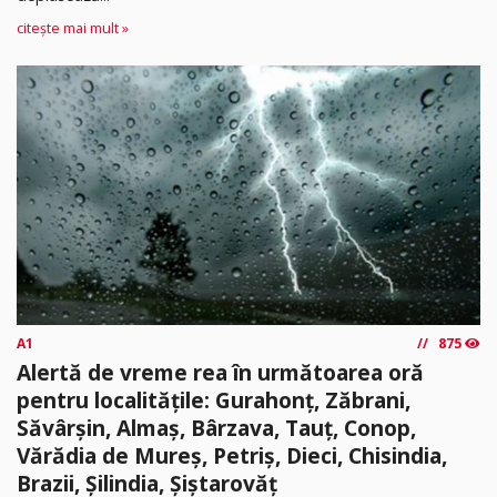
citește mai mult »
A1
875
Alertă de vreme rea în următoarea oră
pentru localitățile: Gurahonț, Zăbrani,
Săvârșin, Almaș, Bârzava, Tauț, Conop,
Vărădia de Mureș, Petriș, Dieci, Chisindia,
Brazii, Șilindia, Șiștarovăț