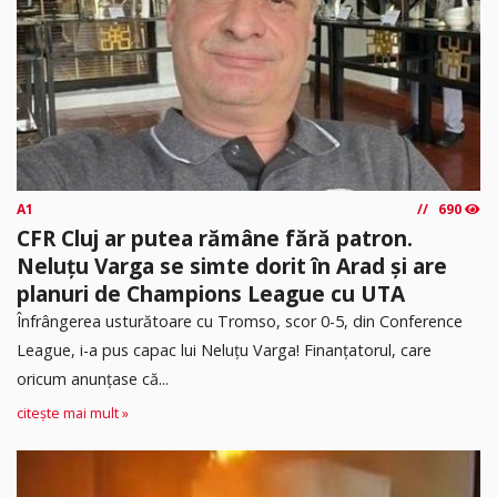
A1
690
CFR Cluj ar putea rămâne fără patron.
Neluțu Varga se simte dorit în Arad și are
planuri de Champions League cu UTA
Înfrângerea usturătoare cu Tromso, scor 0-5, din Conference
League, i-a pus capac lui Neluțu Varga! Finanțatorul, care
oricum anunțase că...
citește mai mult »