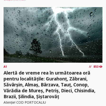
A1
853
Alertă de vreme rea în următoarea oră
pentru localitățile: Gurahonț, Zăbrani,
Săvârșin, Almaș, Bârzava, Tauț, Conop,
Vărădia de Mureș, Petriș, Dieci, Chisindia,
Brazii, Șilindia, Șiștarovăț
Atenție! COD PORTOCALIU