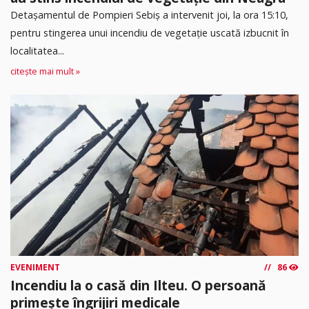
Detașamentul de Pompieri Sebiș a intervenit joi, la ora 15:10,
pentru stingerea unui incendiu de vegetație uscată izbucnit în
localitatea...
citește mai mult »
EVENIMENT
86
Incendiu la o casă din Ilteu. O persoană
primește îngrijiri medicale