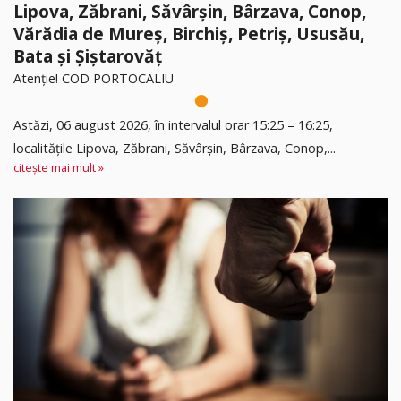
Lipova, Zăbrani, Săvârșin, Bârzava, Conop,
Vărădia de Mureș, Birchiș, Petriș, Ususău,
Bata și Șiștarovăț
Atenție! COD PORTOCALIU
Astăzi, 06 august 2026, în intervalul orar 15:25 – 16:25,
localitățile Lipova, Zăbrani, Săvârșin, Bârzava, Conop,...
citește mai mult »