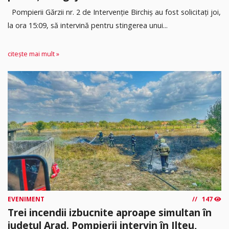
Pompierii Gărzii nr. 2 de Intervenție Birchiș au fost solicitați joi,
la ora 15:09, să intervină pentru stingerea unui...
citește mai mult »
EVENIMENT
147
Trei incendii izbucnite aproape simultan în
județul Arad. Pompierii intervin în Ilteu,