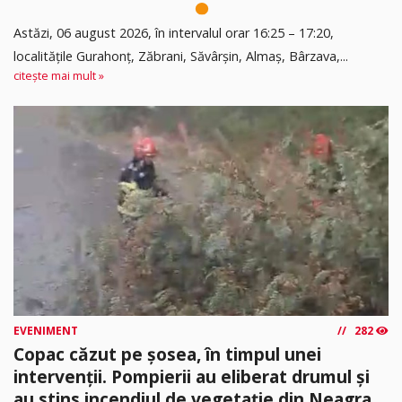
Astăzi, 06 august 2026, în intervalul orar 16:25 – 17:20,
localitățile Gurahonț, Zăbrani, Săvârșin, Almaș, Bârzava,...
citește mai mult »
EVENIMENT
282
Copac căzut pe șosea, în timpul unei
intervenții. Pompierii au eliberat drumul și
au stins incendiul de vegetație din Neagra