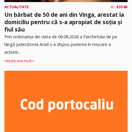
ACTUALITATE
833
Un bărbat de 50 de ani din Vinga, arestat la
domiciliu pentru că s-a apropiat de soția și
fiul său
Prin ordonanța din data de 06.08.2026 a Parchetului de pe
lângă Judecătoria Arad s-a dispus punerea în mişcare a
acţiunii...
citește mai mult »