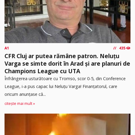
A1
435
CFR Cluj ar putea rămâne patron. Neluțu
Varga se simte dorit în Arad și are planuri de
Champions League cu UTA
Înfrângerea usturătoare cu Tromso, scor 0-5, din Conference
League, i-a pus capac lui Neluțu Varga! Finanțatorul, care
oricum anunțase că...
citește mai mult »