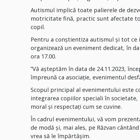
Autismul implică toate palierele de dezv
motricitate fină, practic sunt afectate t
copil.
Pentru a conștientiza autismul și tot ce 
organizează un eveniment dedicat, în da
ora 17.00.
”Vă așteptăm în data de 24.11.2023, începâ
împreună ca asociație, evenimentul desf
Scopul principal al evenimentului este c
integrarea copiilor speciali în societate, n
moral și respectați cum se cuvine.
În cadrul evenimentului, vă vom prezenta t
de modă și, mai ales, pe Răzvan cântân
vrea să le împărtășim.