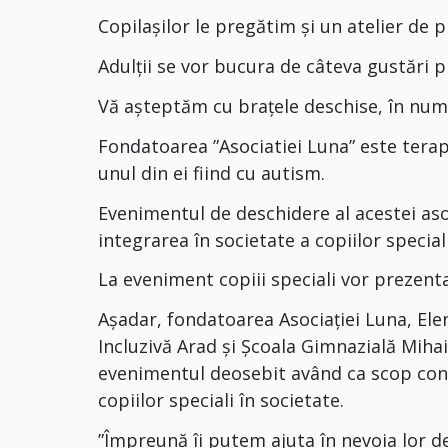
Copilașilor le pregătim și un atelier de p
Adulții se vor bucura de câteva gustări 
Vă așteptăm cu brațele deschise, în num
Fondatoarea ”Asociatiei Luna” este terap
unul din ei fiind cu autism.
Evenimentul de deschidere al acestei aso
integrarea în societate a copiilor speciali,
La eveniment copiii speciali vor prezenta
Așadar, fondatoarea Asociației Luna, Ele
Incluzivă Arad și Școala Gimnazială Mihai
evenimentul deosebit având ca scop conșt
copiilor speciali în societate.
”Împreună îi putem ajuta în nevoia lor de 