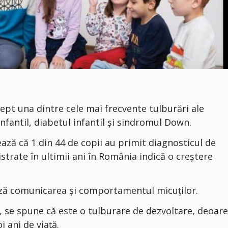
ept una dintre cele mai frecvente tulburări ale
infantil, diabetul infantil şi sindromul Down.
ează că 1 din 44 de copii au primit diagnosticul de
istrate în ultimii ani în România indică o creștere
ază comunicarea și comportamentul micuților.
ă, se spune că este o tulburare de dezvoltare, deoar
 ani de viață.