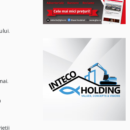
lui.
mai.
a
ieții