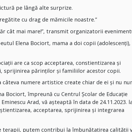
ictură pe lângă alte surprize.
pregătite cu drag de mămicile noastre.”
ăr cât mai mare!”, transmit organizatorii evenimentu
eutul Elena Bociort, mama a doi copii (adolescenți),
ciații are ca scop acceptarea, constientizarea și
 sprijinirea părinților și familiilor acestor copii.
 câteva numere artistice create chiar de ei și nu nu
na Bociort, împreună cu Centrul Școlar de Educație
 Eminescu Arad, vă așteaptă în data de 24.11.2023. l
ientizarea, acceptarea, sprijinirea și integrarea
terapii, putem contribui la îmbunătațirea calității v