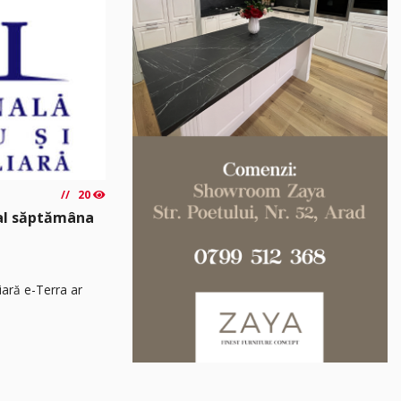
20
nal săptămâna
iară e-Terra ar