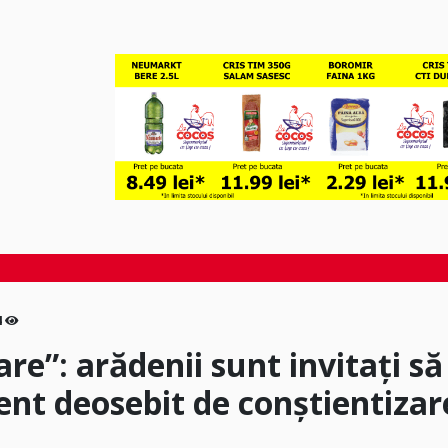
4
are”: arădenii sunt invitați să
ent deosebit de conștientizar