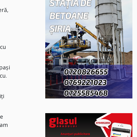
eră,
 cu
 pași
cu.
ți
ie
 am