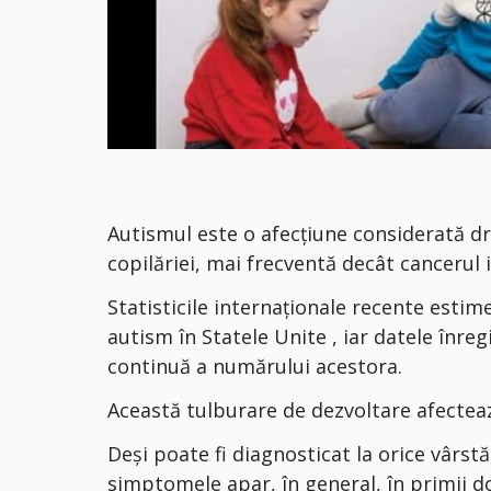
Autismul este o afecțiune considerată dr
copilăriei, mai frecventă decât cancerul 
Statisticile internaționale recente estim
autism în Statele Unite , iar datele înreg
continuă a numărului acestora.
Această tulburare de dezvoltare afecte
Deși poate fi diagnosticat la orice vârst
simptomele apar, în general, în primii doi