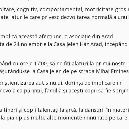
oltare, cognitiv, comportamental, motricitate grosi
oate laturile care privesc dezvoltarea normală a unui
implică această afecțiune, o asociație din Arad
ta de 24 noiembrie la Casa Jelen Ház Arad, începând
nd cu orele 17:00, să ne fiți alături la primii noștri
ășurându-se la Casa Jelen de pe strada Mihai Emines
onștientizarea autismului, dorința de implicare în
evoia ca părinții, familia și acești copii să fie sprijini
ineri și copii talentați la artă, la dansuri, în mater
d la pian plus multe alte momente minunate pe care