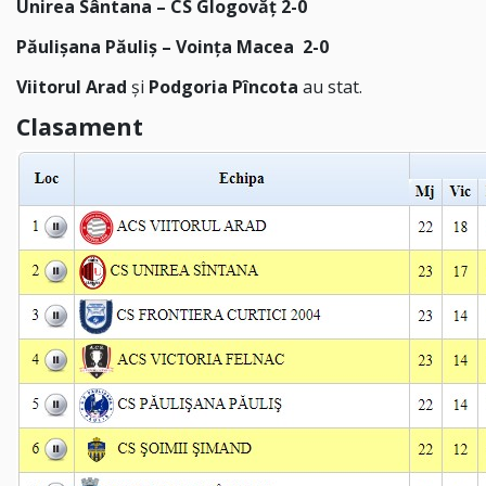
Unirea Sântana – CS Glogovăţ 2-0
Păulişana Păuliş – Voința Macea 2-0
Viitorul Arad
și
Podgoria Pîncota
au stat.
Clasament