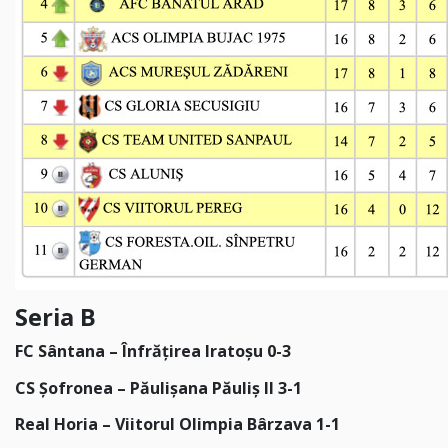
Seria B
FC Sântana – Înfrățirea Iratoșu 0-3
CS Șofronea – Păulișana Păuliș II 3-1
Real Horia – Viitorul Olimpia Bârzava 1-1