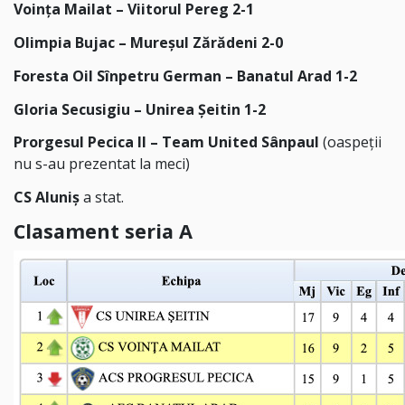
Voința Mailat – Viitorul Pereg 2-1
Olimpia Bujac – Mureșul Zărădeni 2-0
Foresta Oil Sînpetru German – Banatul Arad 1-2
Gloria Secusigiu – Unirea Șeitin 1-2
Prorgesul Pecica II – Team United Sânpaul
(oaspeții
nu s-au prezentat la meci)
CS Aluniș
a stat.
Clasament seria A