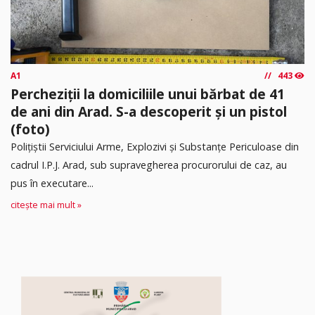
A1
443
Percheziții la domiciliile unui bărbat de 41
de ani din Arad. S-a descoperit și un pistol
(foto)
Polițiștii Serviciului Arme, Explozivi și Substanțe Periculoase din
cadrul I.P.J. Arad, sub supravegherea procurorului de caz, au
pus în executare...
citește mai mult »