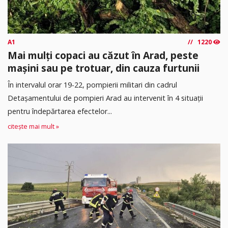
A1
1220
Mai mulți copaci au căzut în Arad, peste
mașini sau pe trotuar, din cauza furtunii
În intervalul orar 19-22, pompierii militari din cadrul
Detașamentului de pompieri Arad au intervenit în 4 situații
pentru îndepărtarea efectelor...
citește mai mult »