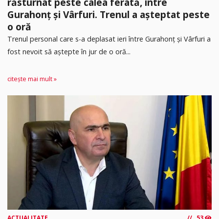
răsturnat peste calea ferată, între
Gurahonț și Vârfuri. Trenul a așteptat peste
o oră
Trenul personal care s-a deplasat ieri între Gurahonț și Vârfuri a
fost nevoit să aștepte în jur de o oră...
citește mai mult »
ACTUALITATE
53