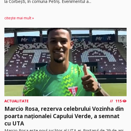
la Corbești, în comuna Petriș. Evenimentul a...
citește mai mult »
ACTUALITATE
115
Marcio Rosa, rezerva celebrului Vozinha din
poarta naționalei Capului Verde, a semnat
cu UTA
Marcio Rosa este noul jucător al UTA-ei. Portarul de 29 de ani