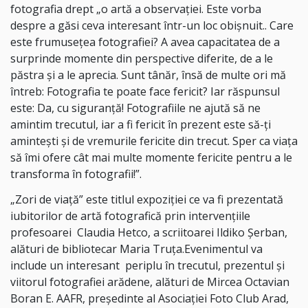
fotografia drept „o artă a observației. Este vorba
despre a găsi ceva interesant într-un loc obișnuit.. Care
este frumusețea fotografiei? A avea capacitatea de a
surprinde momente din perspective diferite, de a le
păstra și a le aprecia. Sunt tânăr, însă de multe ori mă
întreb: Fotografia te poate face fericit? Iar răspunsul
este: Da, cu siguranță! Fotografiile ne ajută să ne
amintim trecutul, iar a fi fericit în prezent este să-ți
amintești și de vremurile fericite din trecut. Sper ca viața
să îmi ofere cât mai multe momente fericite pentru a le
transforma în fotografii!”.
„Zori de viață” este titlul expoziției ce va fi prezentată
iubitorilor de artă fotografică prin intervențiile
profesoarei Claudia Hetco, a scriitoarei Ildiko Șerban,
alături de bibliotecar Maria Truța.Evenimentul va
include un interesant periplu în trecutul, prezentul și
viitorul fotografiei arădene, alături de Mircea Octavian
Boran E. AAFR, președinte al Asociației Foto Club Arad,