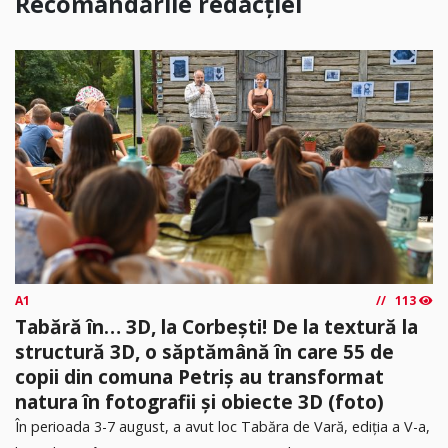
Recomandările redacției
A1
113
Tabără în… 3D, la Corbești! De la textură la
structură 3D, o săptămână în care 55 de
copii din comuna Petriș au transformat
natura în fotografii și obiecte 3D (foto)
În perioada 3-7 august, a avut loc Tabăra de Vară, ediția a V-a,