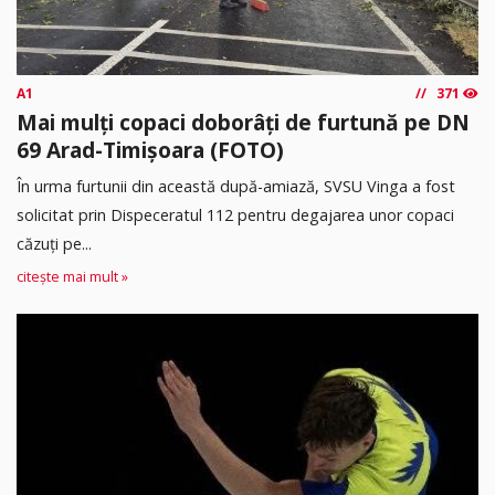
A1
371
Mai mulți copaci doborâți de furtună pe DN
69 Arad-Timișoara (FOTO)
În urma furtunii din această după-amiază, SVSU Vinga a fost
solicitat prin Dispeceratul 112 pentru degajarea unor copaci
căzuți pe...
citește mai mult »