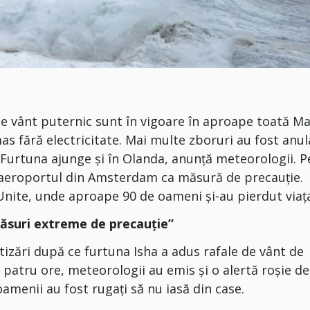
de vânt puternic sunt în vigoare în aproape toată M
as fără electricitate. Mai multe zboruri au fost anul
. Furtuna ajunge şi în Olanda, anunţă meteorologii. P
pe aeroportul din Amsterdam ca măsură de precauţie.
Unite, unde aproape 90 de oameni şi-au pierdut viaţ
măsuri extreme de precauţie”
tizări după ce furtuna Isha a adus rafale de vânt de
 patru ore, meteorologii au emis şi o alertă roşie de
oamenii au fost rugaţi să nu iasă din case.