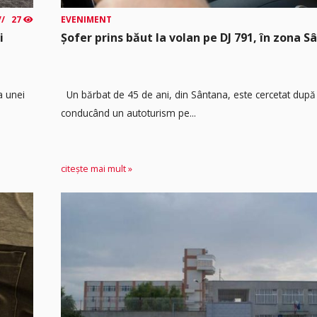
27
EVENIMENT
i
Șofer prins băut la volan pe DJ 791, în zona 
a unei
Un bărbat de 45 de ani, din Sântana, este cercetat după 
conducând un autoturism pe...
citește mai mult »