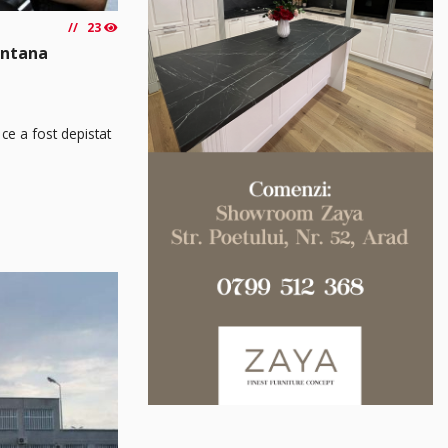
23
Sântana
ce a fost depistat