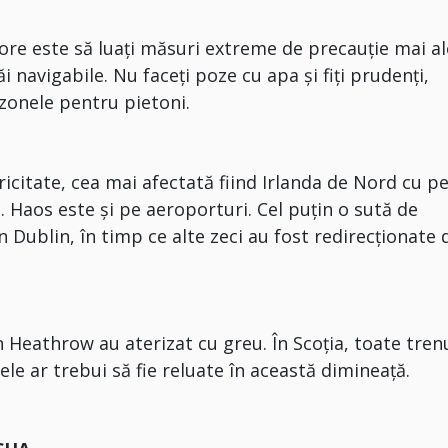
ore este să luaţi măsuri extreme de precauţie mai al
 navigabile. Nu faceţi poze cu apa şi fiţi prudenţi,
 zonele pentru pietoni.
ricitate, cea mai afectată fiind Irlanda de Nord cu p
. Haos este şi pe aeroporturi. Cel puţin o sută de
 Dublin, în timp ce alte zeci au fost redirecţionate 
n Heathrow au aterizat cu greu. În Scoţia, toate tren
le ar trebui să fie reluate în această dimineaţă.