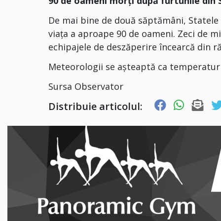
90 de oameni morţi după furtunile din
De mai bine de două săptămâni, Statele 
viaţa a aproape 90 de oameni. Zeci de mi
echipajele de deszăperire încearcă din r
Meteorologii se aşteaptă ca temperaturil
Sursa Observator
Distribuie articolul: