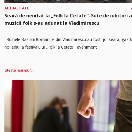
ACTUALITATE
Seară de neuitat la „Folk la Cetate”. Sute de iubitori a
muzicii folk s-au adunat la Vladimirescu
Ruinele Bazilicii Romanice din Vladimirescu au fost, joi seara, gazd
noi ediții a festivalului „Folk la Cetate”, eveniment...
citește mai mult »