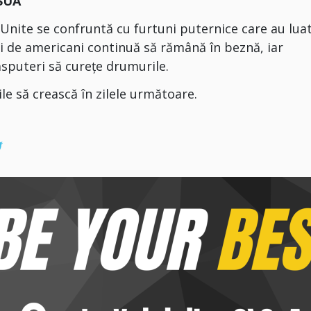
 SUA
Unite se confruntă cu furtuni puternice care au lua
i de americani continuă să rămână în beznă, iar
ăsputeri să cureţe drumurile.
e să crească în zilele următoare.