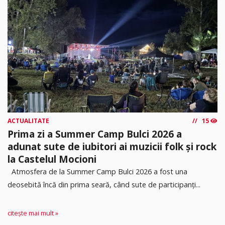
ACTUALITATE
15
Prima zi a Summer Camp Bulci 2026 a
adunat sute de iubitori ai muzicii folk și rock
la Castelul Mocioni
Atmosfera de la Summer Camp Bulci 2026 a fost una
deosebită încă din prima seară, când sute de participanți...
citește mai mult »