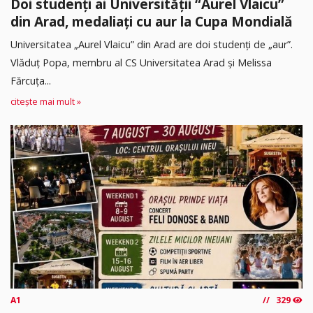
Doi studenți ai Universității “Aurel Vlaicu”
din Arad, medaliați cu aur la Cupa Mondială
Universitatea „Aurel Vlaicu” din Arad are doi studenți de „aur”.
Vlăduț Popa, membru al CS Universitatea Arad și Melissa
Fărcuța...
citește mai mult »
A1
329