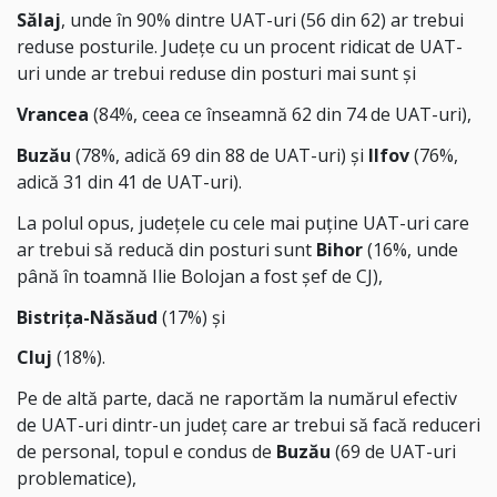
Sălaj
, unde în 90% dintre UAT-uri (56 din 62) ar trebui
reduse posturile. Județe cu un procent ridicat de UAT-
uri unde ar trebui reduse din posturi mai sunt și
Vrancea
(84%, ceea ce înseamnă 62 din 74 de UAT-uri),
Buzău
(78%, adică 69 din 88 de UAT-uri) și
Ilfov
(76%,
adică 31 din 41 de UAT-uri).
La polul opus, județele cu cele mai puține UAT-uri care
ar trebui să reducă din posturi sunt
Bihor
(16%, unde
până în toamnă Ilie Bolojan a fost șef de CJ),
Bistrița-Năsăud
(17%) și
Cluj
(18%).
Pe de altă parte, dacă ne raportăm la numărul efectiv
de UAT-uri dintr-un județ care ar trebui să facă reduceri
de personal, topul e condus de
Buzău
(69 de UAT-uri
problematice),