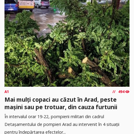
A1
494
Mai mulți copaci au căzut în Arad, peste
mașini sau pe trotuar, din cauza furtunii
În intervalul orar 19-22, pompierii militari din cadrul
Detașamentului de pompieri Arad au intervenit în 4 situații
pentru îndepărtarea efectelor...