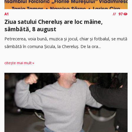
A1
97
Ziua satului Chereluș are loc mâine,
sâmbătă, 8 august
Petrecerea, voia bună, muzica și jocul, chiar și fotbalul, se mută
sâmbătă în comuna Șicula, la Chereluș. De la ora...
citește mai mult »