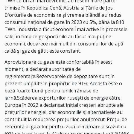
TWh cu un an mai devreme, au fost în mare parte
trimise în Republica Cehă, Austria şi Ţările de Jos.
Eforturile de economisire şi vremea blândă au redus
consumul naţional de gaze în 2023 cu 5%, până la 810
TWh. Industria a făcut economii mai active în procesele
sale, în timp ce gospodăriile au făcut mai puţine
economii, deoarece mai mult din consumul lor de apă
caldă şi gaz de gătit este constant.
Aprovizionare cu gaze este confortabilă în acest
moment, a declarat autoritatea de
reglementare.Rezervoarele de depozitare sunt în
prezent umplute în proporţie de 91%. Aceasta este o
bază foarte bună pentru lunile rămase de
iarnă.Scăderea exporturilor ruseşti de energie către
Europa în 2022 a declanşat iniţial creşteri abrupte ale
preţurilor energiei, dar economiile şi alternativele au
contribuit la reducerea preţurilor anul trecut. Preţul de
referinţă al gazelor pentru ziua următoare a scăzut cu
68% de la an la an, la 41 de euro pe megawat oră (MWh)