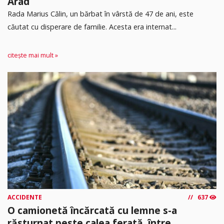
Arad
Rada Marius Călin, un bărbat în vârstă de 47 de ani, este
căutat cu disperare de familie. Acesta era internat...
citește mai mult »
ACCIDENTE
637
O camionetă încărcată cu lemne s-a
răsturnat peste calea ferată, între