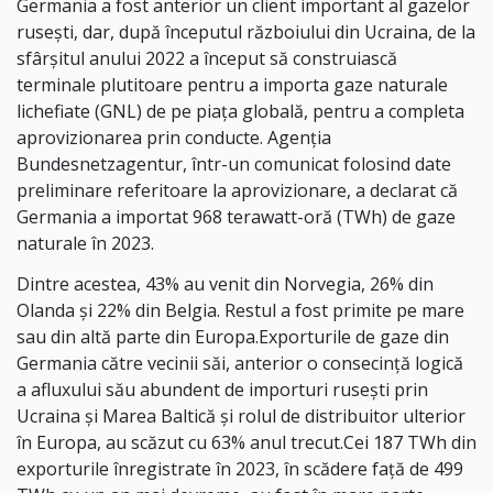
Germania a fost anterior un client important al gazelor
ruseşti, dar, după începutul războiului din Ucraina, de la
sfârşitul anului 2022 a început să construiască
terminale plutitoare pentru a importa gaze naturale
lichefiate (GNL) de pe piaţa globală, pentru a completa
aprovizionarea prin conducte. Agenţia
Bundesnetzagentur, într-un comunicat folosind date
preliminare referitoare la aprovizionare, a declarat că
Germania a importat 968 terawatt-oră (TWh) de gaze
naturale în 2023.
Dintre acestea, 43% au venit din Norvegia, 26% din
Olanda şi 22% din Belgia. Restul a fost primite pe mare
sau din altă parte din Europa.Exporturile de gaze din
Germania către vecinii săi, anterior o consecinţă logică
a afluxului său abundent de importuri ruseşti prin
Ucraina şi Marea Baltică şi rolul de distribuitor ulterior
în Europa, au scăzut cu 63% anul trecut.Cei 187 TWh din
exporturile înregistrate în 2023, în scădere faţă de 499