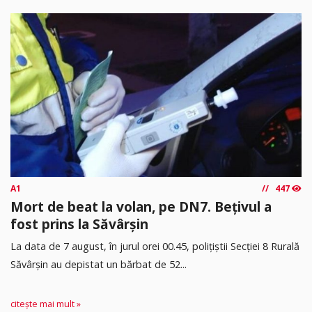
A1
447
Mort de beat la volan, pe DN7. Bețivul a
fost prins la Săvârșin
​La data de 7 august, în jurul orei 00.45, polițiștii Secției 8 Rurală
Săvârșin au depistat un bărbat de 52...
citește mai mult »