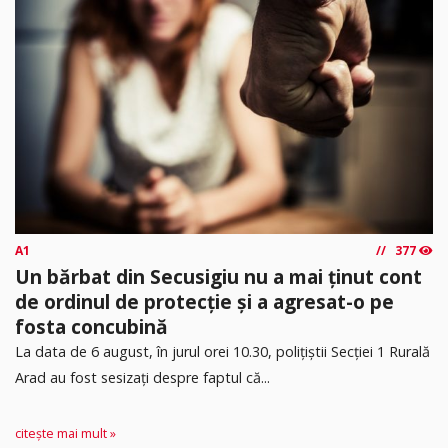
A1
377
Un bărbat din Secusigiu nu a mai ținut cont
de ordinul de protecție și a agresat-o pe
fosta concubină
​La data de 6 august, în jurul orei 10.30, polițiștii Secției 1 Rurală
Arad au fost sesizați despre faptul că...
citește mai mult »