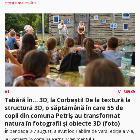
citește mai mult »
A1
369
Tabără în… 3D, la Corbești! De la textură la
structură 3D, o săptămână în care 55 de
copii din comuna Petriș au transformat
natura în fotografii și obiecte 3D (foto)
În perioada 3-7 august, a avut loc Tabăra de Vară, ediția a V-a,
la Corbești, în comuna Petriș. Evenimentul a...