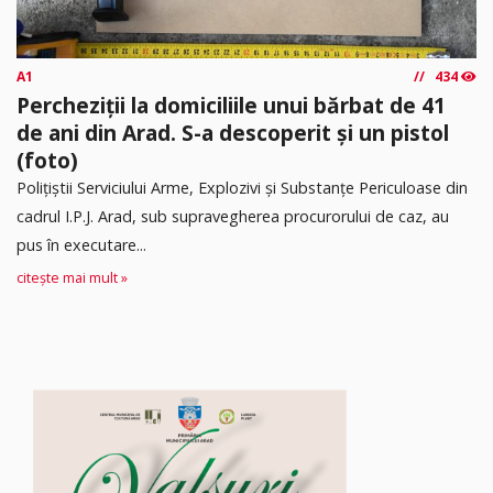
A1
434
Percheziții la domiciliile unui bărbat de 41
de ani din Arad. S-a descoperit și un pistol
(foto)
Polițiștii Serviciului Arme, Explozivi și Substanțe Periculoase din
cadrul I.P.J. Arad, sub supravegherea procurorului de caz, au
pus în executare...
citește mai mult »