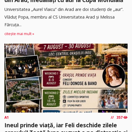
Universitatea „Aurel Vlaicu” din Arad are doi studenți de „aur”.
Vlăduț Popa, membru al CS Universitatea Arad și Melissa
Fărcuța...
citește mai mult »
A1
357
Ineul prinde viață, iar Feli deschide zilele