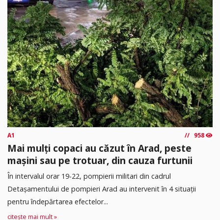
A1
958
Mai mulți copaci au căzut în Arad, peste
mașini sau pe trotuar, din cauza furtunii
În intervalul orar 19-22, pompierii militari din cadrul
Detașamentului de pompieri Arad au intervenit în 4 situații
pentru îndepărtarea efectelor...
citește mai mult »