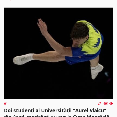
A1
491
Doi studenți ai Universității “Aurel Vlaicu”
din Arad, medaliați cu aur la Cupa Mondială