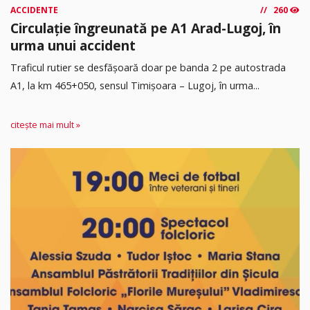
ACCIDENTE
260
Circulație îngreunată pe A1 Arad-Lugoj, în
urma unui accident
Traficul rutier se desfășoară doar pe banda 2 pe autostrada
A1, la km 465+050, sensul Timişoara – Lugoj, în urma...
citește mai mult »