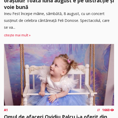
orașului! Toată luna august e pe distracție și
voie bună
Ineu Fest începe mâine, sâmbătă, 8 august, cu un concert
susținut de celebra cântăreață Feli Donose. Spectacolul, care
se va...
citește mai mult »
A1
1660
Omul de afaceri Ovidiu Palcu i-a oferit din