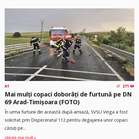
A1
271
Mai mulți copaci doborâți de furtună pe DN
69 Arad-Timișoara (FOTO)
În urma furtunii din această după-amiază, SVSU Vinga a fost
solicitat prin Dispeceratul 112 pentru degajarea unor copaci
căzuți pe...
citește mai mult »