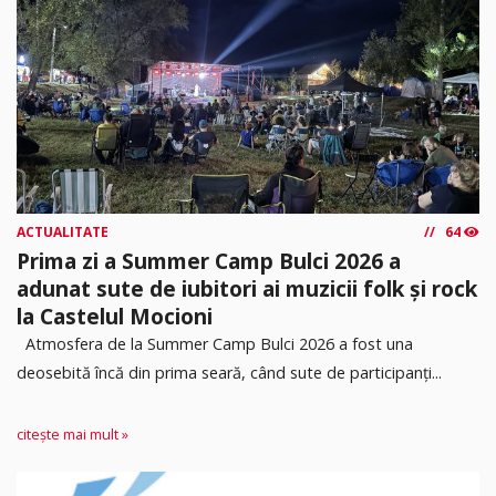
ACTUALITATE
64
Prima zi a Summer Camp Bulci 2026 a
adunat sute de iubitori ai muzicii folk și rock
la Castelul Mocioni
Atmosfera de la Summer Camp Bulci 2026 a fost una
deosebită încă din prima seară, când sute de participanți...
citește mai mult »