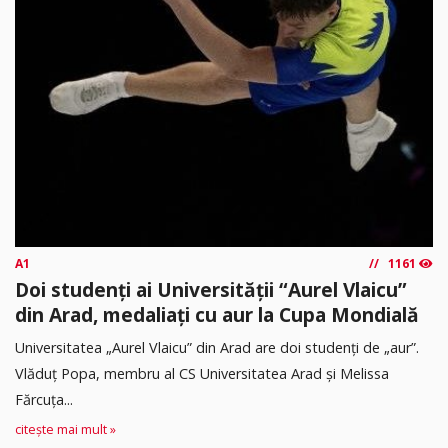
A1
1161
Doi studenți ai Universității “Aurel Vlaicu”
din Arad, medaliați cu aur la Cupa Mondială
Universitatea „Aurel Vlaicu” din Arad are doi studenți de „aur”.
Vlăduț Popa, membru al CS Universitatea Arad și Melissa
Fărcuța...
citește mai mult »