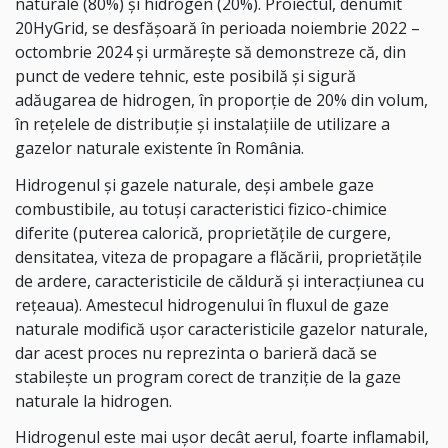
naturale (80%) şi hidrogen (20%). Proiectul, denumit
20HyGrid, se desfăşoară în perioada noiembrie 2022 –
octombrie 2024 şi urmăreşte să demonstreze că, din
punct de vedere tehnic, este posibilă şi sigură
adăugarea de hidrogen, în proporţie de 20% din volum,
în reţelele de distribuţie şi instalaţiile de utilizare a
gazelor naturale existente în România.
Hidrogenul şi gazele naturale, deşi ambele gaze
combustibile, au totuşi caracteristici fizico-chimice
diferite (puterea calorică, proprietăţile de curgere,
densitatea, viteza de propagare a flăcării, proprietăţile
de ardere, caracteristicile de căldură şi interacţiunea cu
reţeaua). Amestecul hidrogenului în fluxul de gaze
naturale modifică uşor caracteristicile gazelor naturale,
dar acest proces nu reprezinta o barieră dacă se
stabileşte un program corect de tranziţie de la gaze
naturale la hidrogen.
Hidrogenul este mai uşor decât aerul, foarte inflamabil,