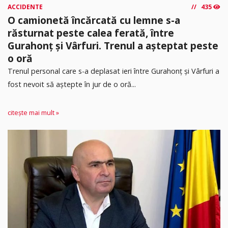
ACCIDENTE
435
O camionetă încărcată cu lemne s-a
răsturnat peste calea ferată, între
Gurahonț și Vârfuri. Trenul a așteptat peste
o oră
Trenul personal care s-a deplasat ieri între Gurahonț și Vârfuri a
fost nevoit să aștepte în jur de o oră...
citește mai mult »