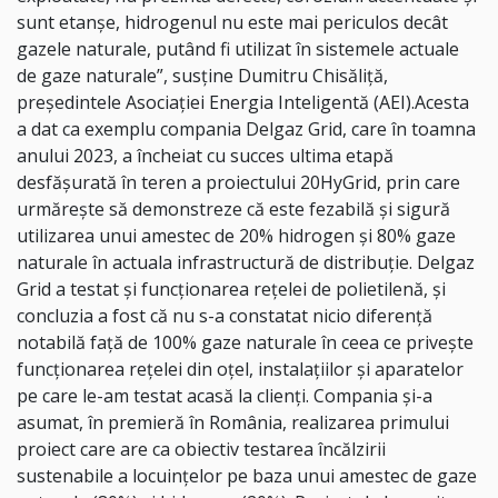
sunt etanşe, hidrogenul nu este mai periculos decât
gazele naturale, putând fi utilizat în sistemele actuale
de gaze naturale”, susţine Dumitru Chisăliţă,
preşedintele Asociaţiei Energia Inteligentă (AEI).Acesta
a dat ca exemplu compania Delgaz Grid, care în toamna
anului 2023, a încheiat cu succes ultima etapă
desfăşurată în teren a proiectului 20HyGrid, prin care
urmăreşte să demonstreze că este fezabilă şi sigură
utilizarea unui amestec de 20% hidrogen şi 80% gaze
naturale în actuala infrastructură de distribuţie. Delgaz
Grid a testat şi funcţionarea reţelei de polietilenă, şi
concluzia a fost că nu s-a constatat nicio diferenţă
notabilă faţă de 100% gaze naturale în ceea ce priveşte
funcţionarea reţelei din oţel, instalaţiilor şi aparatelor
pe care le-am testat acasă la clienţi. Compania şi-a
asumat, în premieră în România, realizarea primului
proiect care are ca obiectiv testarea încălzirii
sustenabile a locuinţelor pe baza unui amestec de gaze