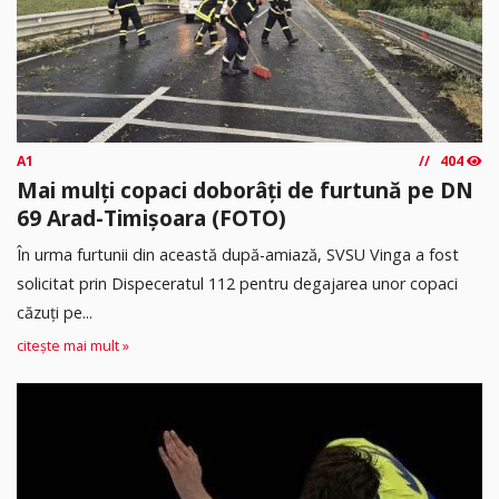
A1
404
Mai mulți copaci doborâți de furtună pe DN
69 Arad-Timișoara (FOTO)
În urma furtunii din această după-amiază, SVSU Vinga a fost
solicitat prin Dispeceratul 112 pentru degajarea unor copaci
căzuți pe...
citește mai mult »