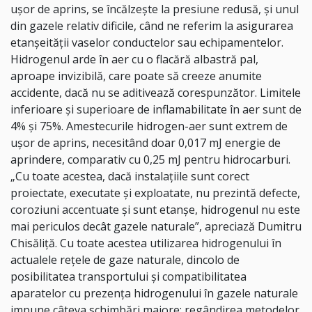
uşor de aprins, se încălzeşte la presiune redusă, şi unul
din gazele relativ dificile, când ne referim la asigurarea
etanşeităţii vaselor conductelor sau echipamentelor.
Hidrogenul arde în aer cu o flacără albastră pal,
aproape invizibilă, care poate să creeze anumite
accidente, dacă nu se aditivează corespunzător. Limitele
inferioare şi superioare de inflamabilitate în aer sunt de
4% şi 75%. Amestecurile hidrogen-aer sunt extrem de
uşor de aprins, necesitând doar 0,017 mJ energie de
aprindere, comparativ cu 0,25 mJ pentru hidrocarburi.
„Cu toate acestea, dacă instalaţiile sunt corect
proiectate, executate şi exploatate, nu prezintă defecte,
coroziuni accentuate şi sunt etanşe, hidrogenul nu este
mai periculos decât gazele naturale”, apreciază Dumitru
Chisăliţă. Cu toate acestea utilizarea hidrogenului în
actualele reţele de gaze naturale, dincolo de
posibilitatea transportului şi compatibilitatea
aparatelor cu prezenţa hidrogenului în gazele naturale
impune câteva schimbări majore: regândirea metodelor