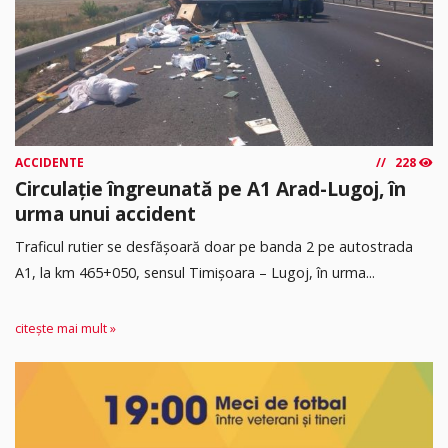
ACCIDENTE
228
Circulație îngreunată pe A1 Arad-Lugoj, în
urma unui accident
Traficul rutier se desfășoară doar pe banda 2 pe autostrada
A1, la km 465+050, sensul Timişoara – Lugoj, în urma...
citește mai mult »