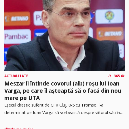
ACTUALITATE
365
Meszar îi întinde covorul (alb) roșu lui Ioan
Varga, pe care îl așteaptă să o facă din nou
mare pe UTA
Eșecul drastic suferit de CFR Cluj, 0-5 cu Tromso, l-a
determinat pe Ioan Varga să vorbească despre viitorul său în...
citește mai mult »