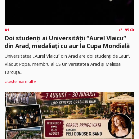
A1
95
Doi studenți ai Universității “Aurel Vlaicu”
din Arad, medaliați cu aur la Cupa Mondială
Universitatea „Aurel Vlaicu” din Arad are doi studenți de „aur”.
Vlăduț Popa, membru al CS Universitatea Arad și Melissa
Fărcuța...
citește mai mult »