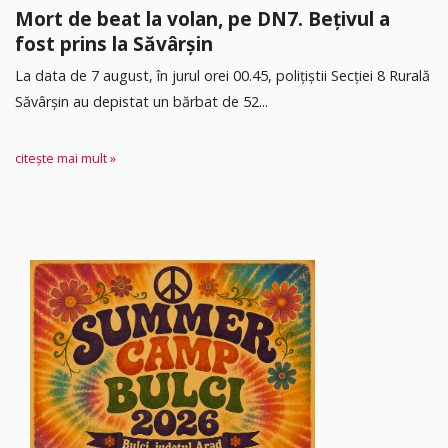
Mort de beat la volan, pe DN7. Bețivul a
fost prins la Săvârșin
​La data de 7 august, în jurul orei 00.45, polițiștii Secției 8 Rurală
Săvârșin au depistat un bărbat de 52...
citește mai mult »