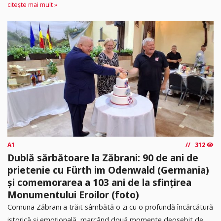
citește mai mult »
A1
312
Dublă sărbătoare la Zăbrani: 90 de ani de
prietenie cu Fürth im Odenwald (Germania)
și comemorarea a 103 ani de la sfințirea
Monumentului Eroilor (foto)
Comuna Zăbrani a trăit sâmbătă o zi cu o profundă încărcătură
istorică și emoțională, marcând două momente deosebit de