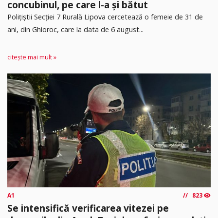
concubinul, pe care l-a și bătut
​Polițiștii Secției 7 Rurală Lipova cercetează o femeie de 31 de
ani, din Ghioroc, care la data de 6 august...
citește mai mult »
A1
823
Se intensifică verificarea vitezei pe