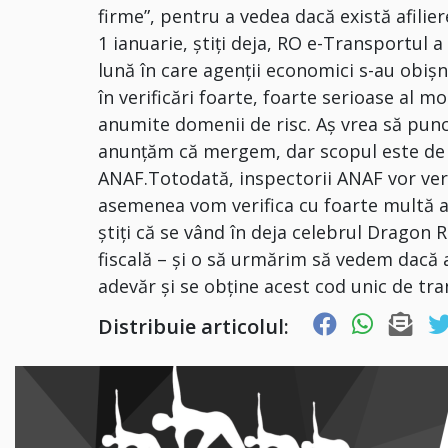
firme”, pentru a vedea dacă există afilier
1 ianuarie, ştiţi deja, RO e-Transportul a
lună în care agenţii economici s-au obiş
în verificări foarte, foarte serioase al 
anumite domenii de risc. Aş vrea să punct
anunţăm că mergem, dar scopul este de 
ANAF.Totodată, inspectorii ANAF vor veri
asemenea vom verifica cu foarte multă at
ştiţi că se vând în deja celebrul Dragon
fiscală – şi o să urmărim să vedem dacă a
adevăr şi se obţine acest cod unic de tr
Distribuie articolul: