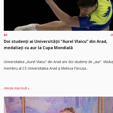
A1
Doi studenți ai Universității “Aurel Vlaicu” din Arad,
medaliați cu aur la Cupa Mondială
Universitatea „Aurel Vlaicu” din Arad are doi studenți de „aur”. Vlădu
membru al CS Universitatea Arad și Melissa Fărcuța...
citește mai mult »