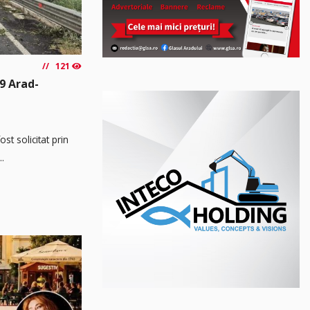
121
9 Arad-
t solicitat prin
..