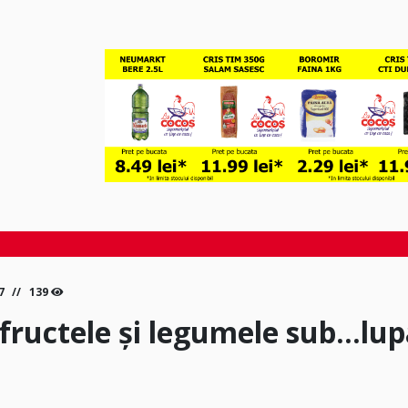
27
139
 fructele și legumele sub…lu