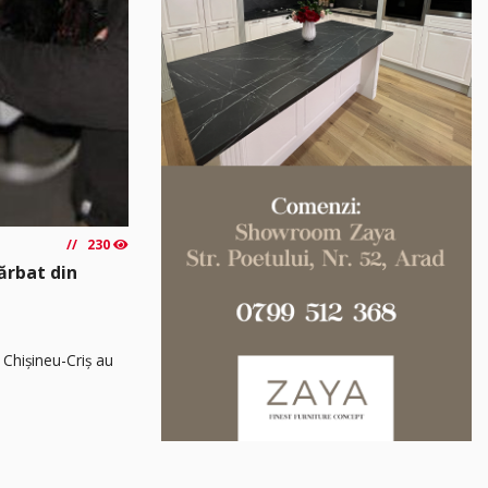
230
Bărbat din
 Chișineu-Criș au