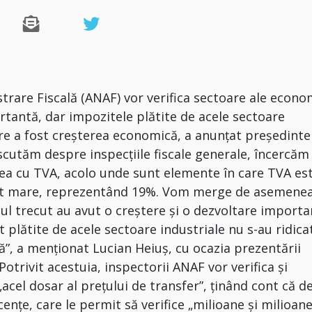
trare Fiscală (ANAF) vor verifica sectoare ale econo
rtantă, dar impozitele plătite de acele sectoare
 care a fost creşterea economică, a anunţat preşedinte
scutăm despre inspecţiile fiscale generale, încercăm
ea cu TVA, acolo unde sunt elemente în care TVA es
zit mare, reprezentând 19%. Vom merge de asemenea
ul trecut au avut o creştere şi o dezvoltare importa
plătite de acele sectoare industriale nu s-au ridicat
ă”, a menţionat Lucian Heiuş, cu ocazia prezentării
trivit acestuia, inspectorii ANAF vor verifica şi
 „acel dosar al preţului de transfer”, ţinând cont că d
cenţe, care le permit să verifice „milioane şi milioan