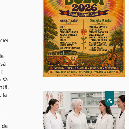
miei
le
 să
te
 să
ntă,
 la
e
e de