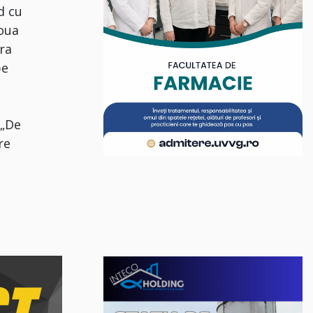
d cu
doua
tra
pe
 „De
re