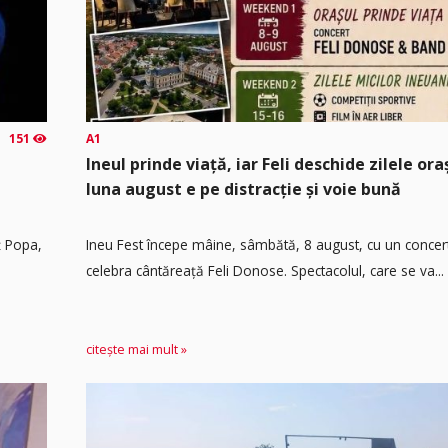
151
A1
Ineul prinde viață, iar Feli deschide zilele or
luna august e pe distracție și voie bună
ț Popa,
Ineu Fest începe mâine, sâmbătă, 8 august, cu un concer
celebra cântăreață Feli Donose. Spectacolul, care se va...
citește mai mult »