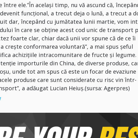
e între ele.”În acelaşi timp, nu vă ascund că, începân
 devenit funcţional, a trecut deja o lună, a trecut a 
nuit dar, începând cu jumătatea lunii martie, vom in
modului în care se obţine acest cod unic de transport 
ez foarte clar, chiar dacă unii vor spune că de ce îi
a creşte conformarea voluntară”, a mai spus şeful
fica achiziţiile intracomunitare de fructe şi legume.
enţie importurile din China, de diverse produse, ca
 Roşu, unde tot am spus că este un focar de evaziune
cele produse care sunt considerate cu risc vin într-
ansport”, a adăugat Lucian Heiuş.(sursa: Agerpres)