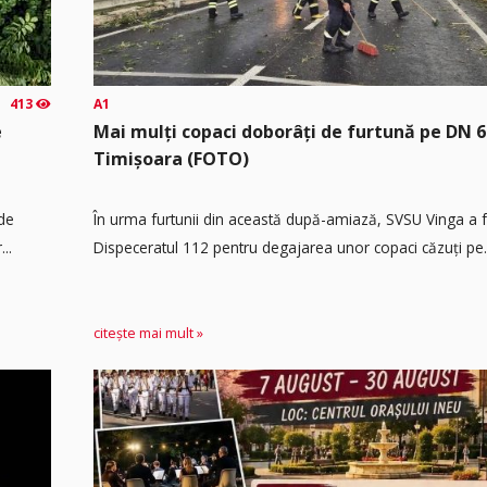
413
A1
e
Mai mulți copaci doborâți de furtună pe DN 6
Timișoara (FOTO)
 de
În urma furtunii din această după-amiază, SVSU Vinga a fos
..
Dispeceratul 112 pentru degajarea unor copaci căzuți pe.
citește mai mult »