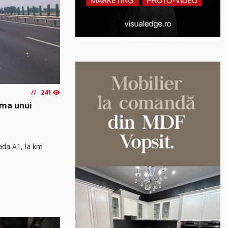
241
rma unui
rada A1, la km