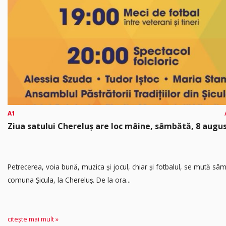
A1
Ziua satului Chereluș are loc mâine, sâmbătă, 8 augu
Petrecerea, voia bună, muzica și jocul, chiar și fotbalul, se mută sâ
comuna Șicula, la Chereluș. De la ora...
citește mai mult »