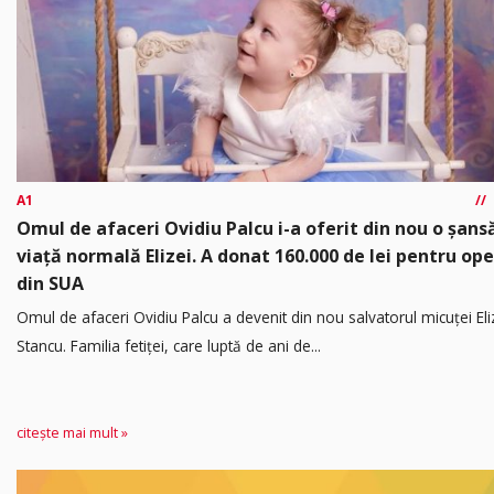
A1
Omul de afaceri Ovidiu Palcu i-a oferit din nou o șansă
viață normală Elizei. A donat 160.000 de lei pentru ope
din SUA
Omul de afaceri Ovidiu Palcu a devenit din nou salvatorul micuței Eli
Stancu. Familia fetiței, care luptă de ani de...
citește mai mult »