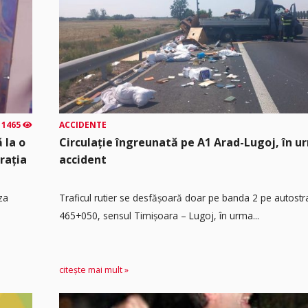
1465
ACCIDENTE
 la o
Circulație îngreunată pe A1 Arad-Lugoj, în u
rația
accident
za
Traficul rutier se desfășoară doar pe banda 2 pe autost
465+050, sensul Timişoara – Lugoj, în urma...
citește mai mult »