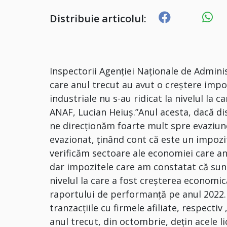
Distribuie articolul:
Inspectorii Agenţiei Naţionale de Adminis
care anul trecut au avut o creştere impo
industriale nu s-au ridicat la nivelul la
ANAF, Lucian Heiuş.”Anul acesta, dacă di
ne direcţionăm foarte mult spre evaziun
evazionat, ţinând cont că este un impo
verificăm sectoare ale economiei care an
dar impozitele care am constatat că sunt 
nivelul la care a fost creşterea economic
raportului de performanţă pe anul 2022.Po
tranzacţiile cu firmele afiliate, respectiv
anul trecut, din octombrie, deţin acele li