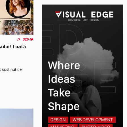
320
așului! Toată
t susținut de