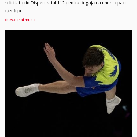
solicitat prin Dispeceratul 112 pentru degajarea unor copaci
căzuți pe...
citește mai mult »