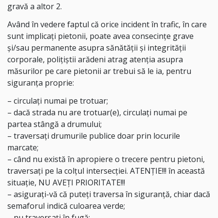
gravă a altor 2.
Având în vedere faptul că orice incident în trafic, în care
sunt implicați pietonii, poate avea consecințe grave
și/sau permanente asupra sănătății și integrității
corporale, polițiștii arădeni atrag atenția asupra
măsurilor pe care pietonii ar trebui să le ia, pentru
siguranța proprie:
– circulați numai pe trotuar;
– ⁠dacă strada nu are trotuar(e), circulați numai pe
partea stângă a drumului;
– ⁠traversați drumurile publice doar prin locurile
marcate;
– ⁠când nu există în apropiere o trecere pentru pietoni,
traversați pe la colțul intersecției. ATENȚIE!!! în această
situație, NU AVEȚI PRIORITATE!!!
– ⁠asigurați-vă că puteți traversa în siguranță, chiar dacă
semaforul indică culoarea verde;
– ⁠nu traversați în fugă;