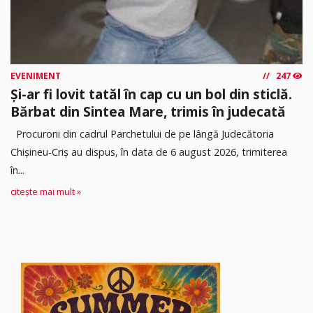
EVENIMENT
247
Și-ar fi lovit tatăl în cap cu un bol din sticlă.
Bărbat din Sintea Mare, trimis în judecată
Procurorii din cadrul Parchetului de pe lângă Judecătoria
Chișineu-Criș au dispus, în data de 6 august 2026, trimiterea
în...
citește mai mult »