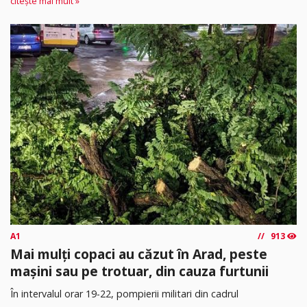
citește mai mult »
A1
913
Mai mulți copaci au căzut în Arad, peste
mașini sau pe trotuar, din cauza furtunii
În intervalul orar 19-22, pompierii militari din cadrul