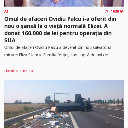
A1
1638
Omul de afaceri Ovidiu Palcu i-a oferit din
nou o șansă la o viață normală Elizei. A
donat 160.000 de lei pentru operația din
SUA
Omul de afaceri Ovidiu Palcu a devenit din nou salvatorul
micuței Eliza Stancu. Familia fetiței, care luptă de ani de...
citește mai mult »