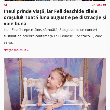
A1
352
Ineul prinde viață, iar Feli deschide zilele
orașului! Toată luna august e pe distracție și
voie bună
Ineu Fest începe mâine, sâmbătă, 8 august, cu un concert
susținut de celebra cântăreață Feli Donose. Spectacolul, care
se va...
citește mai mult »