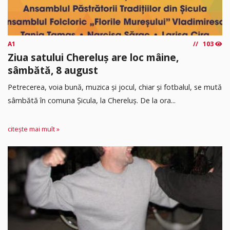
A1
103
Ziua satului Chereluș are loc mâine,
sâmbătă, 8 august
Petrecerea, voia bună, muzica și jocul, chiar și fotbalul, se mută
sâmbătă în comuna Șicula, la Chereluș. De la ora...
citește mai mult »