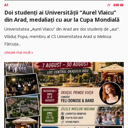
A1
448
Doi studenți ai Universității “Aurel Vlaicu”
din Arad, medaliați cu aur la Cupa Mondială
Universitatea „Aurel Vlaicu” din Arad are doi studenți de „aur”.
Vlăduț Popa, membru al CS Universitatea Arad și Melissa
Fărcuța...
citește mai mult »