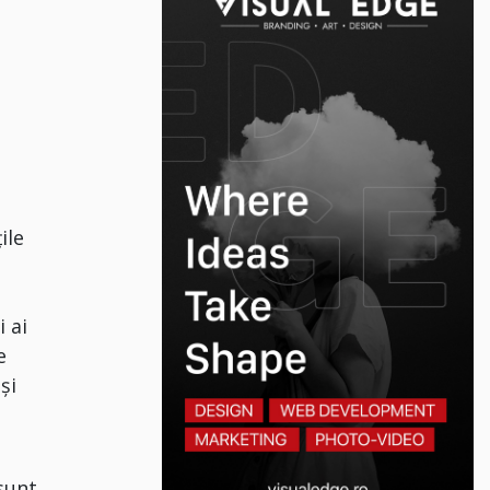
ile
i ai
e
și
 sunt