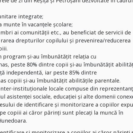
rele de zi din Reșița și Petroșani dezvoltate în cadrul
unitare integrate;
la munte în vacanţele şcolare;
bri ai comunității etc., au beneficiat de servicii de
gurarea drepturilor copilului şi prevenirea/reducerea
iii.
în program şi-au îmbunătăţit relaţia cu
mas, peste 80% dintre copii şi-au îmbunătăţit abilităţ
iaţă independentă, iar peste 85% dintre
s copiii şi-au îmbunătăţit abilităţile parentale.
 inter-instituţionale locale compuse din reprezentanţ
iul asistenţei sociale, educaţiei şi alte domenii conex
sului de identificare și monitorizare a copiilor expu
pe copiii ai căror părinţi sunt plecaţi la muncă în
 Hunedoara.
ntificare și monitorizare a copiilor ai căror părinţi