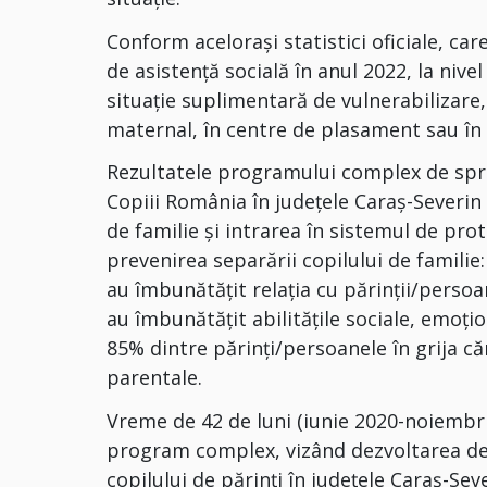
Conform aceloraşi statistici oficiale, care
de asistenţă socială în anul 2022, la nivel
situație suplimentară de vulnerabilizare, 
maternal, în centre de plasament sau în 
Rezultatele programului complex de spriji
Copiii România în județele Caraș-Severi
de familie şi intrarea în sistemul de pro
prevenirea separării copilului de familie
au îmbunătăţit relaţia cu părinţii/persoa
au îmbunătăţit abilităţile sociale, emoţi
85% dintre părinţi/persoanele în grija că
parentale.
Vreme de 42 de luni (iunie 2020-noiembri
program complex, vizând dezvoltarea de 
copilului de părinți în județele Caraș-Se