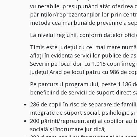
vulnerabile, presupunând atât oferirea de
părinţilor/reprezentanţilor lor prin centr
metoda cea mai bună de prevenire a separ
La nivelul regiunii, conform datelor ofici
Timiș este județul cu cel mai mare număr 
aflați în evidența serviciilor publice de a
Severin pe locul doi, cu 1.015 copii înregi
județul Arad pe locul patru cu 986 de cop
Pe parcursul programului, peste 1.186 de 
beneficiind de servicii de suport direct 
286 de copii în risc de separare de familie
integrate de suport social, psihologic şi
200 părinţi/reprezentanţi ai copiilor au
socială şi îndrumare juridică;