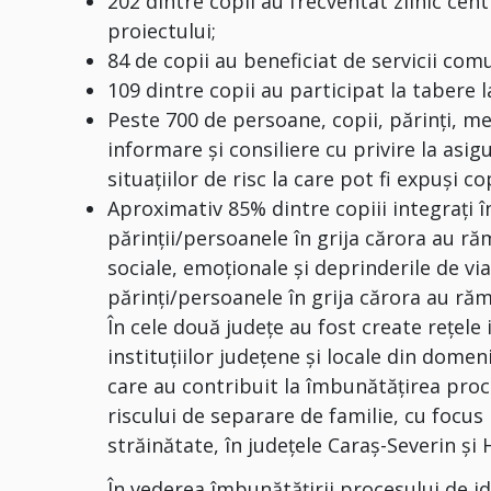
202 dintre copii au frecventat zilnic cent
proiectului;
84 de copii au beneficiat de servicii com
109 dintre copii au participat la tabere 
Peste 700 de persoane, copii, părinți, mem
informare şi consiliere cu privire la asi
situaţiilor de risc la care pot fi expuşi cop
Aproximativ 85% dintre copiii integrați 
părinţii/persoanele în grija cărora au ră
sociale, emoţionale şi deprinderile de v
părinţi/persoanele în grija cărora au răma
În cele două judeţe au fost create reţele
instituţiilor judeţene şi locale din domen
care au contribuit la îmbunătățirea proce
riscului de separare de familie, cu focus 
străinătate, în judeţele Caraș-Severin și
În vederea îmbunătăţirii procesului de ide