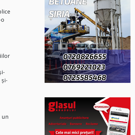
blice
-o
ilor
i-
 şi-
e
t un