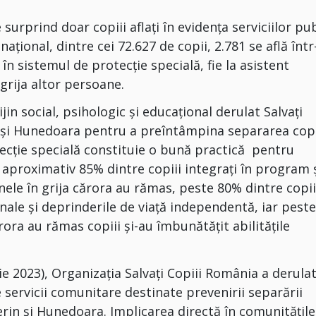
 surprind doar copiii aflaţi în evidenţa serviciilor pu
 național, dintre cei 72.627 de copii, 2.781 se află într
în sistemul de protecție specială, fie la asistent
grija altor persoane.
n social, psihologic și educațional derulat Salvați
n și Hunedoara pentru a preîntâmpina separarea copi
tecţie specială constituie o bună practică pentru
: aproximativ 85% dintre copiii integrați în program ş
nele în grija cărora au rămas, peste 80% dintre copii
onale şi deprinderile de viaţă independentă, iar pest
rora au rămas copiii şi-au îmbunătăţit abilităţile
e 2023), Organizația Salvați Copiii România a derula
servicii comunitare destinate prevenirii separării
verin și Hunedoara. Implicarea directă în comunitățile