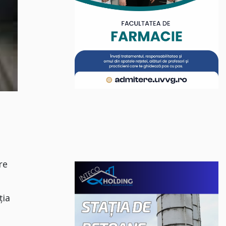
re
ția