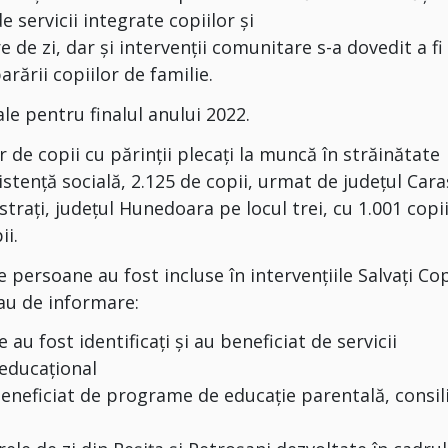
 servicii integrate copiilor şi
e de zi, dar şi intervenţii comunitare s-a dovedit a fi
ării copiilor de familie.
ale pentru finalul anului 2022.
de copii cu părinții plecați la muncă în străinătate
sistență socială, 2.125 de copii, urmat de județul Cara
strați, județul Hunedoara pe locul trei, cu 1.001 copii
ii.
persoane au fost incluse în intervenţiile Salvați Copi
sau de informare:
 au fost identificaţi şi au beneficiat de servicii
 educaţional
 beneficiat de programe de educaţie parentală, consil