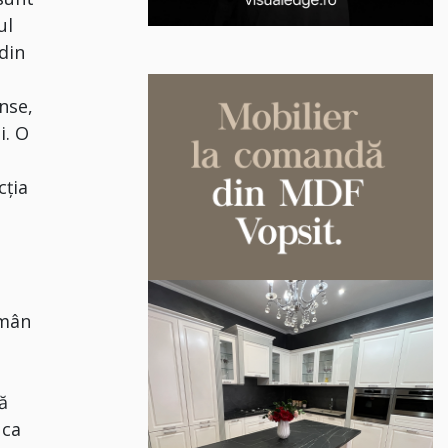
ul
din
anse,
i. O
cţia
ămân
să
 ca