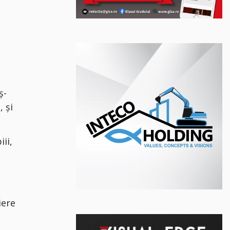
ș-
, și
ii,
iere