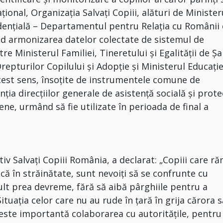
ţional, Organizaţia Salvaţi Copiii, alături de Minister
idenţială – Departamentul pentru Relaţia cu Românii 
nd armonizarea datelor colectate de sistemul de
tre Ministerul Familiei, Tineretului şi Egalităţii de Ş
epturilor Copilului şi Adopţie şi Ministerul Educaţie
est sens, însoţite de instrumentele comune de
nţia direcţiilor generale de asistenţă socială şi prote
ene, urmând să fie utilizate în perioada de final a
iv Salvați Copiii România, a declarat: „Copiii care r
ncă în străinătate, sunt nevoiți să se confrunte cu
lt prea devreme, fără să aibă pârghiile pentru a
ituația celor care nu au rude în țară în grija cărora 
este importantă colaborarea cu autoritățile, pentru