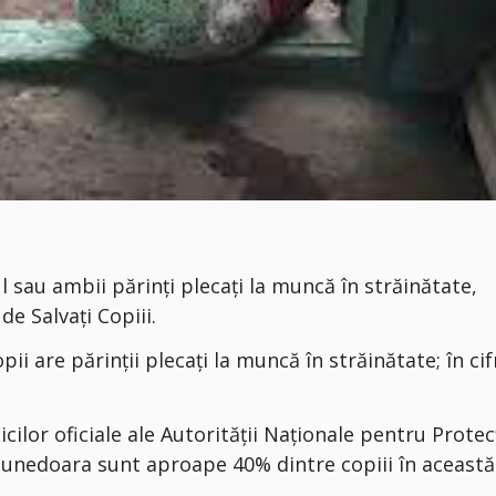
 sau ambii părinți plecați la muncă în străinătate,
e Salvați Copiii.
ii are părinţii plecaţi la muncă în străinătate; în cif
cilor oficiale ale Autorității Naționale pentru Protec
i Hunedoara sunt aproape 40% dintre copiii în această