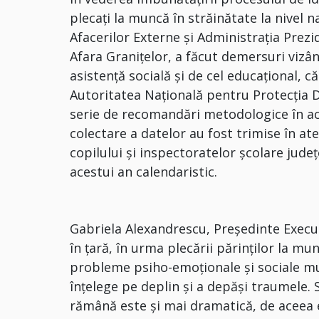
plecaţi la muncă în străinătate la nivel na
Afacerilor Externe şi Administraţia Prez
Afara Graniţelor, a făcut demersuri vizâ
asistenţă socială şi de cel educaţional, că
Autoritatea Naţională pentru Protecţia Dr
serie de recomandări metodologice în ac
colectare a datelor au fost trimise în ate
copilului şi inspectoratelor şcolare judeţ
acestui an calendaristic.
Gabriela Alexandrescu, Președinte Execut
în țară, în urma plecării părinților la mu
probleme psiho-emoționale și sociale mu
înțelege pe deplin și a depăși traumele. S
rămână este și mai dramatică, de aceea 