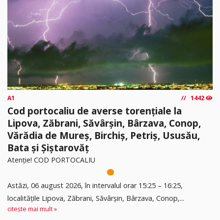
A1
1442
Cod portocaliu de averse torențiale la
Lipova, Zăbrani, Săvârșin, Bârzava, Conop,
Vărădia de Mureș, Birchiș, Petriș, Ususău,
Bata și Șiștarovăț
Atenție! COD PORTOCALIU
Astăzi, 06 august 2026, în intervalul orar 15:25 – 16:25,
localitățile Lipova, Zăbrani, Săvârșin, Bârzava, Conop,...
citește mai mult »