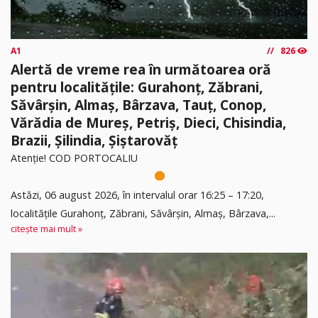
A1
826
Alertă de vreme rea în următoarea oră
pentru localitățile: Gurahonț, Zăbrani,
Săvârșin, Almaș, Bârzava, Tauț, Conop,
Vărădia de Mureș, Petriș, Dieci, Chisindia,
Brazii, Șilindia, Șiștarovăț
Atenție! COD PORTOCALIU
Astăzi, 06 august 2026, în intervalul orar 16:25 – 17:20,
localitățile Gurahonț, Zăbrani, Săvârșin, Almaș, Bârzava,...
citește mai mult »