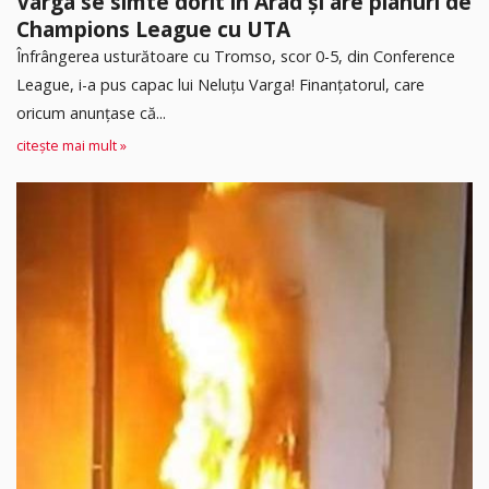
Varga se simte dorit în Arad și are planuri de
Champions League cu UTA
Înfrângerea usturătoare cu Tromso, scor 0-5, din Conference
League, i-a pus capac lui Neluțu Varga! Finanțatorul, care
oricum anunțase că...
citește mai mult »