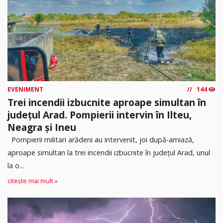
EVENIMENT
144
Trei incendii izbucnite aproape simultan în
județul Arad. Pompierii intervin în Ilteu,
Neagra și Ineu
Pompierii militari arădeni au intervenit, joi după-amiază,
aproape simultan la trei incendii izbucnite în județul Arad, unul
la o...
citește mai mult »