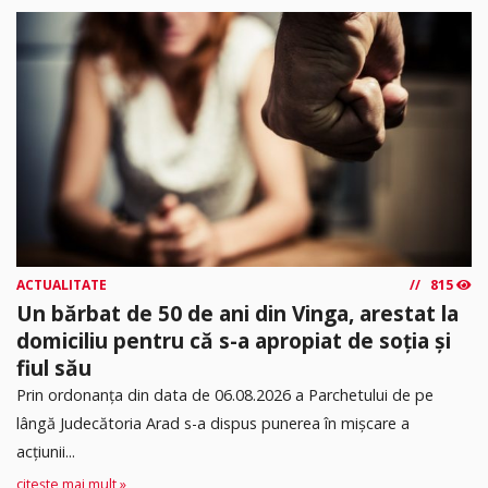
ACTUALITATE
815
Un bărbat de 50 de ani din Vinga, arestat la
domiciliu pentru că s-a apropiat de soția și
fiul său
Prin ordonanța din data de 06.08.2026 a Parchetului de pe
lângă Judecătoria Arad s-a dispus punerea în mişcare a
acţiunii...
citește mai mult »