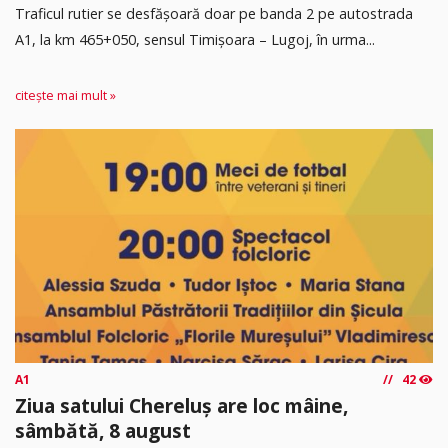
Traficul rutier se desfășoară doar pe banda 2 pe autostrada
A1, la km 465+050, sensul Timişoara – Lugoj, în urma...
citește mai mult »
A1
42
Ziua satului Chereluș are loc mâine,
sâmbătă, 8 august