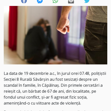
La data de 19 decembrie a.c., în jurul orei 07.48, polițiștii
Secției 8 Rurală Săvârșin au fost sesizați despre un
scandal în familie, în Căpâlnaș. Din primele cercetări a
reieșit că, un bărbat de 67 de ani, din localitate, pe
fondul unui conflict, și-ar fi agresat fizic soția,
amenințând-o cu viitoare acte de violență.