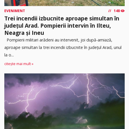
EVENIMENT
148
Trei incendii izbucnite aproape simultan în
județul Arad. Pompierii intervin în Ilteu,
Neagra și Ineu
Pompierii militari arădeni au intervenit, joi după-amiază,
aproape simultan la trei incendii izbucnite în județul Arad, unul
la o...
citește mai mult »