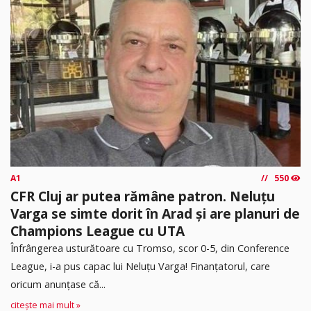
A1
550
CFR Cluj ar putea rămâne patron. Neluțu
Varga se simte dorit în Arad și are planuri de
Champions League cu UTA
Înfrângerea usturătoare cu Tromso, scor 0-5, din Conference
League, i-a pus capac lui Neluțu Varga! Finanțatorul, care
oricum anunțase că...
citește mai mult »