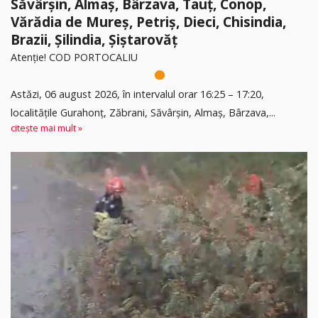
Săvârșin, Almaș, Bârzava, Tauț, Conop,
Vărădia de Mureș, Petriș, Dieci, Chisindia,
Brazii, Șilindia, Șiștarovăț
Atenție! COD PORTOCALIU
Astăzi, 06 august 2026, în intervalul orar 16:25 – 17:20,
localitățile Gurahonț, Zăbrani, Săvârșin, Almaș, Bârzava,...
citește mai mult »