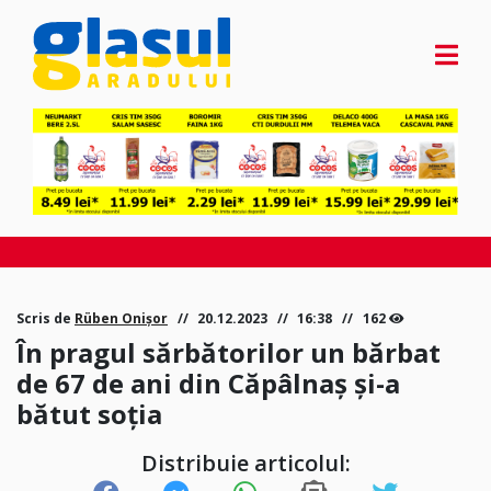
Scris de
Rüben Onișor
20.12.2023
16:38
162
În pragul sărbătorilor un bărbat
de 67 de ani din Căpâlnaș și-a
bătut soția
Distribuie articolul: