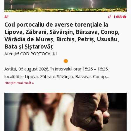
A1
1463
Cod portocaliu de averse torențiale la
Lipova, Zăbrani, Săvârșin, Bârzava, Conop,
Vărădia de Mureș, Birchiș, Petriș, Ususău,
Bata și Șiștarovăț
Atenție! COD PORTOCALIU
Astăzi, 06 august 2026, în intervalul orar 15:25 – 16:25,
localitățile Lipova, Zăbrani, Săvârșin, Bârzava, Conop,...
citește mai mult »