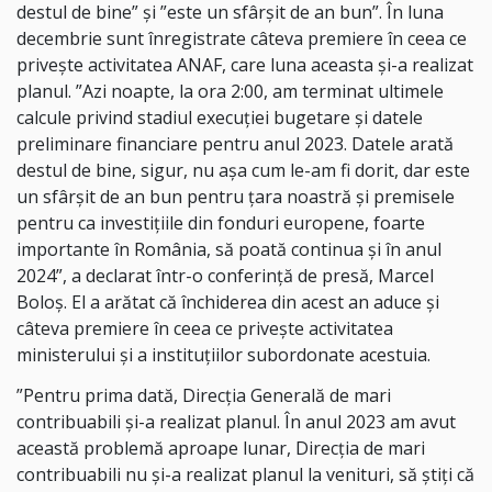
destul de bine” şi ”este un sfârşit de an bun”. În luna
decembrie sunt înregistrate câteva premiere în ceea ce
priveşte activitatea ANAF, care luna aceasta şi-a realizat
planul. ”Azi noapte, la ora 2:00, am terminat ultimele
calcule privind stadiul execuţiei bugetare şi datele
preliminare financiare pentru anul 2023. Datele arată
destul de bine, sigur, nu aşa cum le-am fi dorit, dar este
un sfârşit de an bun pentru ţara noastră şi premisele
pentru ca investiţiile din fonduri europene, foarte
importante în România, să poată continua şi în anul
2024”, a declarat într-o conferinţă de presă, Marcel
Boloş. El a arătat că închiderea din acest an aduce şi
câteva premiere în ceea ce priveşte activitatea
ministerului şi a instituţiilor subordonate acestuia.
”Pentru prima dată, Direcţia Generală de mari
contribuabili şi-a realizat planul. În anul 2023 am avut
această problemă aproape lunar, Direcţia de mari
contribuabili nu şi-a realizat planul la venituri, să ştiţi că