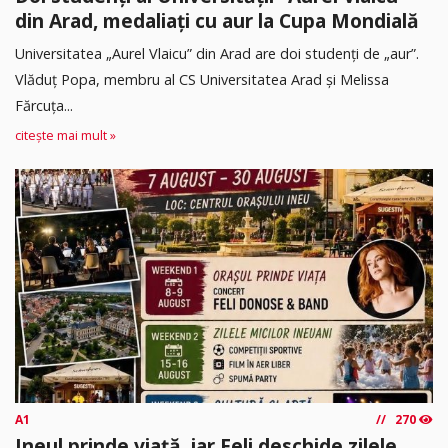
din Arad, medaliați cu aur la Cupa Mondială
Universitatea „Aurel Vlaicu” din Arad are doi studenți de „aur”.
Vlăduț Popa, membru al CS Universitatea Arad și Melissa
Fărcuța...
citește mai mult »
A1
270
Ineul prinde viață, iar Feli deschide zilele