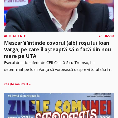
ACTUALITATE
365
Meszar îi întinde covorul (alb) roșu lui Ioan
Varga, pe care îl așteaptă să o facă din nou
mare pe UTA
Eșecul drastic suferit de CFR Cluj, 0-5 cu Tromso, l-a
determinat pe Ioan Varga să vorbească despre viitorul său în...
citește mai mult »