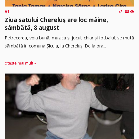
A1
88
Ziua satului Chereluș are loc mâine,
sâmbătă, 8 august
Petrecerea, voia bună, muzica și jocul, chiar și fotbalul, se mută
sâmbătă în comuna Șicula, la Chereluș. De la ora...
citește mai mult »