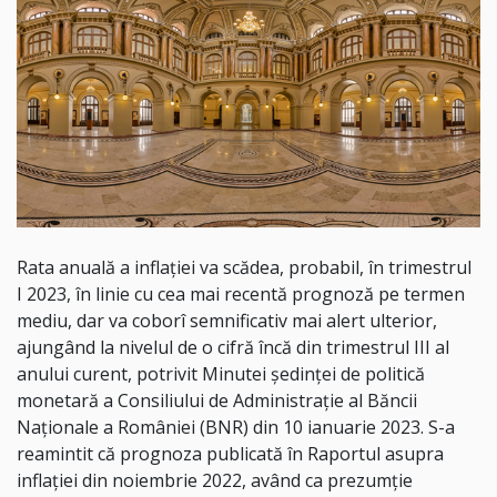
Rata anuală a inflaţiei va scădea, probabil, în trimestrul
I 2023, în linie cu cea mai recentă prognoză pe termen
mediu, dar va coborî semnificativ mai alert ulterior,
ajungând la nivelul de o cifră încă din trimestrul III al
anului curent, potrivit Minutei şedinţei de politică
monetară a Consiliului de Administraţie al Băncii
Naţionale a României (BNR) din 10 ianuarie 2023. S-a
reamintit că prognoza publicată în Raportul asupra
inflaţiei din noiembrie 2022, având ca prezumţie