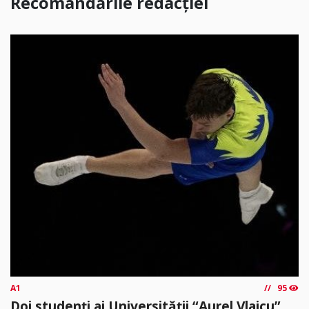
Recomandările redacției
A1
95
Doi studenți ai Universității “Aurel Vlaicu”