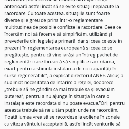
anterioară astfel încât să se evite situaţii neplăcute la
racordare. Cu toate acestea, situaţiile sunt foarte
diverse şi e greu de prins într-o reglementare
multitudinea de posibile conflicte la racordare. Ceea ce
încercăm noi să facem e să simplificăm, utilizând şi
prevederile din legislaţia primară, dar şi ceea ce este în
prezent în reglementarea europeană şi ceea ce se
pregăteşte, pentru că vine iarăşi un întreg pachet de
reglementări care încearcă să simplifice racordarea,
exact pentru a stimula instalarea de noi capacităţi în
surse regenerabile”, a explicat directorul ANRE. Alicuş a
subliniat necesitatea de întărire a reţelei, deoarece
„trebuie să ne gândim că mai trebuie să şi evacuăm
puterea”, pentru a nu ajunge în situaţia în care o
instalaţie este racordată şi nu poate evacua.”Ori, pentru
aceasta trebuie să ne uităm puţin unde ne racordăm.
Toată lumea vrea să se racordeze la eoliene în zonele
cu viteza vântului acceptabilă, astfel încât veniturile să