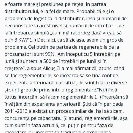
e foarte mare şi presiunea pe reţea, în partea
distribuitorului, e la fel de mare. Probabil că e şi o
problemă de logistică la distribuitor, însă şi numărul de
necunoscute la acest nivel şi numărul de întrebări….de
la întrebarea simplă „cum mă racordez dacă vreau să
pun 3 KW?”(…) Deci aici, ca să zic aşa, avem un gros de
probleme. Cel puţin pe partea de regenerabile de la
prosumatori sunt 99% . Am început cu 5 întrebări pe
lună şi suntem la 500 de întrebări pe lună şi în
creştere”, a spus Alicuş.El a mai afirmat că, atunci când
se fac reglementările, se încearcă să se ţină cont de
experienţa anterioară, dar situaţiile sunt foarte diverse
şi sunt greu de prins într-o reglementare.”Noi însă
totuşi încercăm să facem reglementările (…) încercăm să
învăţăm din experienţa anterioară. Ştiţi că în perioada
2011-2013 a existat un proces similar de, hai să zicem,
concurenţă pe capacitate…Şi atunci, reglementările, aşa
cum sunt în faza actuală, cel puţin pentru faza de
racordare, au încercat să traducă din experienţa