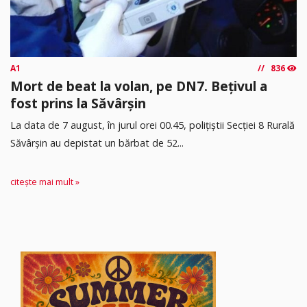
A1
836
Mort de beat la volan, pe DN7. Bețivul a
fost prins la Săvârșin
​La data de 7 august, în jurul orei 00.45, polițiștii Secției 8 Rurală
Săvârșin au depistat un bărbat de 52...
citește mai mult »