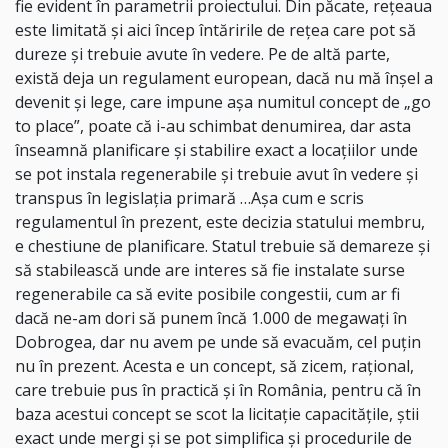
fie evident în parametrii proiectului. Din păcate, reţeaua
este limitată şi aici încep întăririle de reţea care pot să
dureze şi trebuie avute în vedere. Pe de altă parte,
există deja un regulament european, dacă nu mă înşel a
devenit şi lege, care impune aşa numitul concept de „go
to place”, poate că i-au schimbat denumirea, dar asta
înseamnă planificare şi stabilire exact a locaţiilor unde
se pot instala regenerabile şi trebuie avut în vedere şi
transpus în legislaţia primară …Aşa cum e scris
regulamentul în prezent, este decizia statului membru,
e chestiune de planificare. Statul trebuie să demareze şi
să stabilească unde are interes să fie instalate surse
regenerabile ca să evite posibile congestii, cum ar fi
dacă ne-am dori să punem încă 1.000 de megawaţi în
Dobrogea, dar nu avem pe unde să evacuăm, cel puţin
nu în prezent. Acesta e un concept, să zicem, raţional,
care trebuie pus în practică şi în România, pentru că în
baza acestui concept se scot la licitaţie capacităţile, ştii
exact unde mergi şi se pot simplifica şi procedurile de