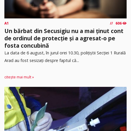
A1
606
Un bărbat din Secusigiu nu a mai ținut cont
de ordinul de protecție și a agresat-o pe
fosta concubină
​La data de 6 august, în jurul orei 10.30, polițiștii Secției 1 Rurală
Arad au fost sesizați despre faptul că...
citește mai mult »