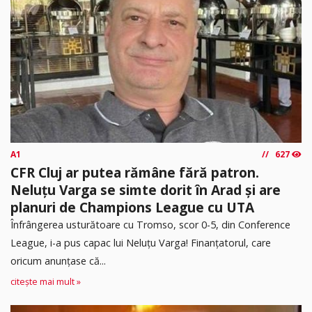
A1
627
CFR Cluj ar putea rămâne fără patron.
Neluțu Varga se simte dorit în Arad și are
planuri de Champions League cu UTA
Înfrângerea usturătoare cu Tromso, scor 0-5, din Conference
League, i-a pus capac lui Neluțu Varga! Finanțatorul, care
oricum anunțase că...
citește mai mult »