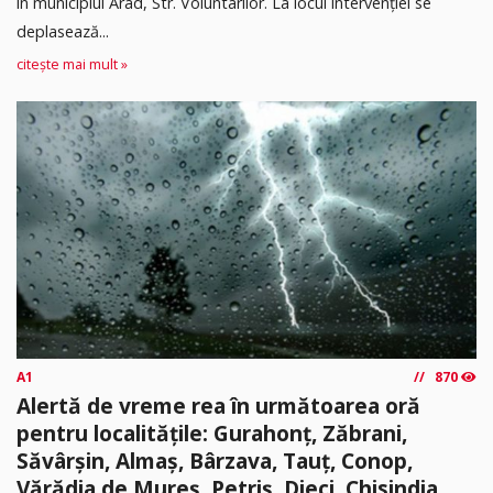
în municipiul Arad, Str. Voluntarilor. La locul intervenției se
deplasează...
citește mai mult »
A1
870
Alertă de vreme rea în următoarea oră
pentru localitățile: Gurahonț, Zăbrani,
Săvârșin, Almaș, Bârzava, Tauț, Conop,
Vărădia de Mureș, Petriș, Dieci, Chisindia,