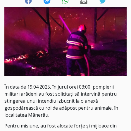
În data de 19.04.2025, în jurul orei 03:00, pompierii
militari arădeni au fost solicitați să intervină pentru
stingerea unui incendiu izbucnit la o anexă
gospodărească cu rol de adăpost pentru animale, în
localitatea Mânerău.
Pentru misiune, au fost alocate forțe și mijloace din