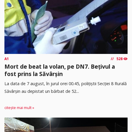
A1
528
Mort de beat la volan, pe DN7. Bețivul a
fost prins la Săvârșin
​La data de 7 august, în jurul orei 00.45, polițiștii Secției 8 Rurală
Săvârșin au depistat un bărbat de 52...
citește mai mult »