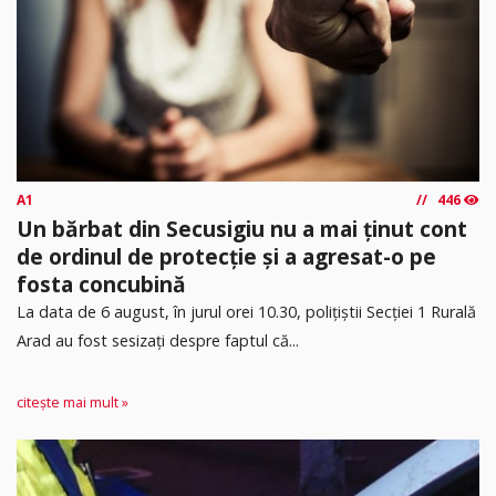
A1
446
Un bărbat din Secusigiu nu a mai ținut cont
de ordinul de protecție și a agresat-o pe
fosta concubină
​La data de 6 august, în jurul orei 10.30, polițiștii Secției 1 Rurală
Arad au fost sesizați despre faptul că...
citește mai mult »