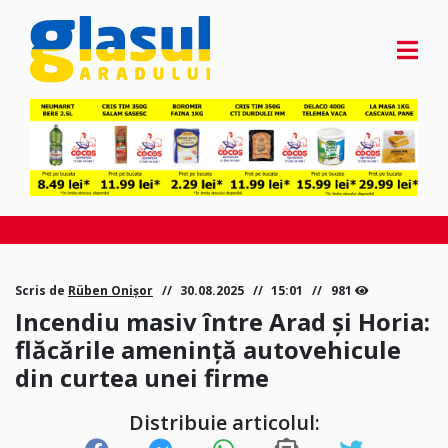
Scris de
Rüben Onișor
30.08.2025
15:01
981
Incendiu masiv între Arad și Horia:
flăcările amenință autovehicule
din curtea unei firme
Distribuie articolul: