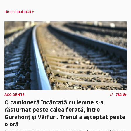
citește mai mult »
ACCIDENTE
782
O camionetă încărcată cu lemne s-a
răsturnat peste calea ferată, între
Gurahonț și Vârfuri. Trenul a așteptat peste
o oră