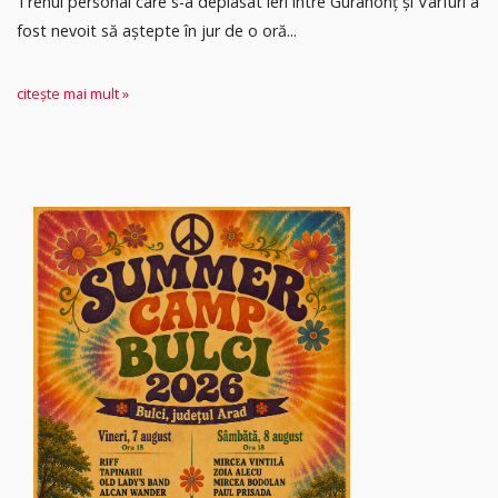
Trenul personal care s-a deplasat ieri între Gurahonț și Vârfuri a
fost nevoit să aștepte în jur de o oră...
citește mai mult »