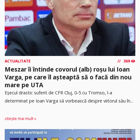
ACTUALITATE
369
Meszar îi întinde covorul (alb) roșu lui Ioan
Varga, pe care îl așteaptă să o facă din nou
mare pe UTA
Eșecul drastic suferit de CFR Cluj, 0-5 cu Tromso, l-a
determinat pe Ioan Varga să vorbească despre viitorul său în...
citește mai mult »