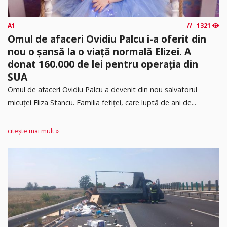
A1
1321
Omul de afaceri Ovidiu Palcu i-a oferit din
nou o șansă la o viață normală Elizei. A
donat 160.000 de lei pentru operația din
SUA
Omul de afaceri Ovidiu Palcu a devenit din nou salvatorul
micuței Eliza Stancu. Familia fetiței, care luptă de ani de...
citește mai mult »