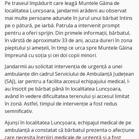
Pe traseul împădurit care leagă Muntele Găina de
localitatea Luncșoara, jandarmii arădeni au observat
mai multe persoane adunate în jurul unui bărbat întins
pe o pătură, pe iarbă. Patrula a intervenit prompt
pentru a oferi sprijin. Din primele informații, bărbatul,
în vârstă de aproximativ 33 de ani, acuza dureri în zona
pieptului și amețeli, în timp ce urca spre Muntele Găina
împreună cu soția și cei doi copii minori.
Jandarmii au solicitat intervenția de urgență a unei
ambulanțe din cadrul Serviciului de Ambulanță Județean
(SAJ), iar pentru a facilita accesul echipajului medical, l-
au însoțit pe bărbat până în localitatea Luncșoara,
având în vedere dificultatea terenului și accesul limitat
în zonă. Astfel, timpul de intervenție a fost redus
semnificativ.
Ajunși în localitatea Luncșoara, echipajul medical de pe
ambulanță a constatat că bărbatul prezenta o afecțiune
care necesita îngrijiri medicale de urgență și a fost