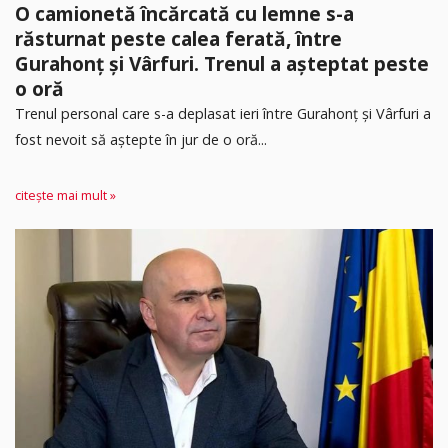
O camionetă încărcată cu lemne s-a
răsturnat peste calea ferată, între
Gurahonț și Vârfuri. Trenul a așteptat peste
o oră
Trenul personal care s-a deplasat ieri între Gurahonț și Vârfuri a
fost nevoit să aștepte în jur de o oră...
citește mai mult »