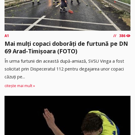
A1
386
Mai mulți copaci doborâți de furtună pe DN
69 Arad-Timișoara (FOTO)
În urma furtunii din această după-amiază, SVSU Vinga a fost
solicitat prin Dispeceratul 112 pentru degajarea unor copaci
căzuți pe...
citește mai mult »