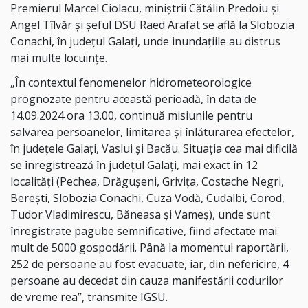
Premierul Marcel Ciolacu, miniştrii Cătălin Predoiu şi
Angel Tîlvăr şi şeful DSU Raed Arafat se află la Slobozia
Conachi, în judeţul Galaţi, unde inundaţiile au distrus
mai multe locuinţe.
„În contextul fenomenelor hidrometeorologice
prognozate pentru această perioadă, în data de
14.09.2024 ora 13.00, continuă misiunile pentru
salvarea persoanelor, limitarea şi înlăturarea efectelor,
în judeţele Galaţi, Vaslui şi Bacău. Situaţia cea mai dificilă
se înregistrează în judeţul Galaţi, mai exact în 12
localităţi (Pechea, Drăguşeni, Griviţa, Costache Negri,
Bereşti, Slobozia Conachi, Cuza Vodă, Cudalbi, Corod,
Tudor Vladimirescu, Băneasa şi Vameş), unde sunt
înregistrate pagube semnificative, fiind afectate mai
mult de 5000 gospodării. Până la momentul raportării,
252 de persoane au fost evacuate, iar, din nefericire, 4
persoane au decedat din cauza manifestării codurilor
de vreme rea”, transmite IGSU.