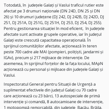
Totodată, în judeţele Galaţi şi Vaslui traficul rutier este
afectat pe 3 drumuri naţionale (DN 24D, DN 25 şi DN
26) şi 10 drumuri judeţene (DJ 242, DJ 242B, DJ 242D, DJ
251, DJ 251A, DJ 251G, DJ 251H, DJ 253, DJ 254, DJ 255).
Pentru gestionarea situaţiei în mod eficient, în judeţele
afectate sunt activate grupele operative, iar în judeţul
Galaţi este crescută capacitatea operaţională. În
sprijinul comunităţilor afectate, acţionează în teren
peste 700 cadre ale MAI (pompieri, poliţişti, jandarmi şi
IGAv), precum şi 217 mijloace de intervenţie. De
asemenea, în sprijinul forţelor de la faţa locului, MApN
acţionează cu personal şi mijloace din judeţele Galaţi şi
Vaslui.
Inspectoratul General pentru Situaţii de Urgenţă a
suplimentat efectivele din judeţul Galaţi cu 70 cadre
care acţionează cu 23 bărci, 13 autospeciale de primă
intervenţie şi comandă, 8 autocamioane de intervenţie,
1 motopompă remorcabilă, din judeţele Bacău, Brăila,