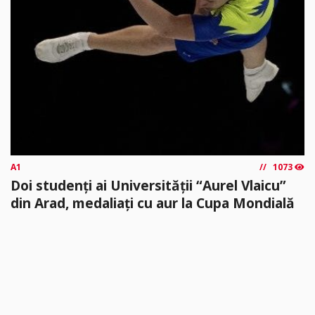
A1
1073
Doi studenți ai Universității “Aurel Vlaicu”
din Arad, medaliați cu aur la Cupa Mondială
Universitatea „Aurel Vlaicu” din Arad are doi studenți de „aur”.
Vlăduț Popa, membru al CS Universitatea Arad și Melissa
Fărcuța...
citește mai mult »