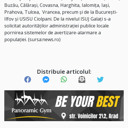
Buzău, Călăraşi, Covasna, Harghita, Ialomiţa, Iaşi,
Prahova, Tulcea, Vrancea, precum şi de la Bucureşti-
Ilfov şi USISU Ciolpani. De la nivelul ISUJ Galaţi s-a
solicitat autorităţilor administraţiei publice locale
pornirea sistemelor de avertizare-alarmare a
populaţiei. (sursa:news.ro)
Distribuie articolul: