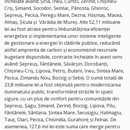
încheiate având: Şiria, Ineu, Curtici, Zerind, Chişineu-
Criş, Şimand, Socodor, Semlac, Pâncota, Ghioroc,
Şepreuş, Pecica, Peregu Mare, Dezna, Hăşmaş, Macea,
Almaş, Şicula și Vărădia de Mureş. Alte 52,11 milioane
lei au fost atrase pentru îmbunătățirea eficienței
energetice și implementarea unor sisteme inteligente
de gestionare a energiei în clădirile publice, reducând
astfel amprenta de carbon și economisind resursele
bugetare disponibile, contracte încheiate în acest sens
având: Şepreuş, Fântânele, Săvârşin, Dorobanţi,
Chişineu-Criş, Lipova, Petriş, Buteni, Ineu, Sintea Mare,
Pecica, Zimandu Nou, Bocsig și Sebiş. O sumă totală de
23,8 milioane lei a fost obținută pentru modernizarea
iluminatului public, transformând străzile în spații
sigure, cu un plus de confort pentru comunitățile din
Şepreuş, Şagu, Şimand, Zerind, Bocsig, Lipova, Pilu,
Fântânele, Sântana, Şintea Mare, Secusigiu, Halmagiu,
Tauţ, Olari, Pecica, Chisindia, Gurahonţ și Felnac. De
asemenea, 127,6 mii lei este suma care merge pentru