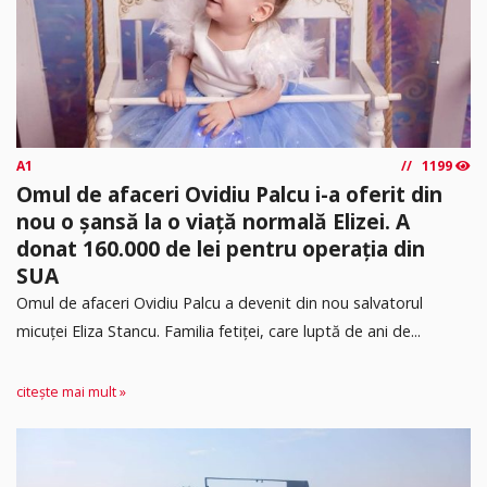
A1
1199
Omul de afaceri Ovidiu Palcu i-a oferit din
nou o șansă la o viață normală Elizei. A
donat 160.000 de lei pentru operația din
SUA
Omul de afaceri Ovidiu Palcu a devenit din nou salvatorul
micuței Eliza Stancu. Familia fetiței, care luptă de ani de...
citește mai mult »