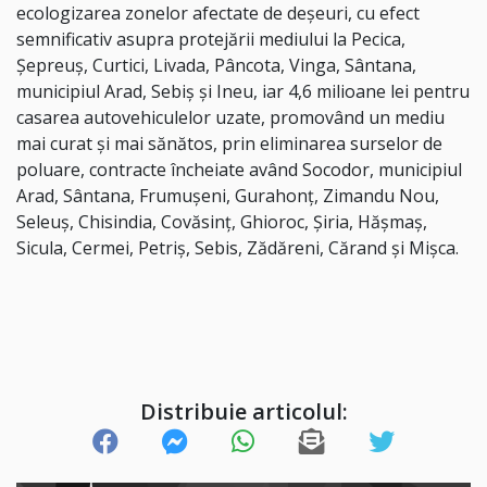
ecologizarea zonelor afectate de deșeuri, cu efect
semnificativ asupra protejării mediului la Pecica,
Şepreuş, Curtici, Livada, Pâncota, Vinga, Sântana,
municipiul Arad, Sebiş și Ineu, iar 4,6 milioane lei pentru
casarea autovehiculelor uzate, promovând un mediu
mai curat și mai sănătos, prin eliminarea surselor de
poluare, contracte încheiate având Socodor, municipiul
Arad, Sântana, Frumuşeni, Gurahonţ, Zimandu Nou,
Seleuş, Chisindia, Covăsinţ, Ghioroc, Şiria, Hăşmaş,
Sicula, Cermei, Petriş, Sebis, Zădăreni, Cărand și Mişca.
Distribuie articolul: