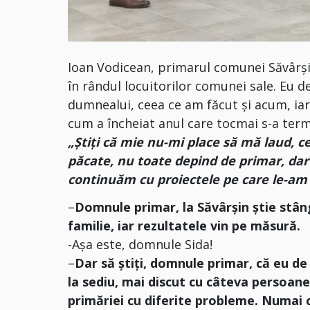
Ioan Vodicean, primarul comunei Săvârși
în rândul locuitorilor comunei sale. Eu de
dumnealui, ceea ce am făcut și acum, iar
cum a încheiat anul care tocmai s-a term
„Știți că mie nu-mi place să mă laud, c
păcate, nu toate depind de primar, dar e
continuăm cu proiectele pe care le-am
–
Domnule primar, la Săvârșin știe stâng
familie, iar rezultatele vin pe măsură.
-Așa este, domnule Sida!
–
Dar să știți, domnule primar, că eu de
la sediu, mai discut cu câteva persoane 
primăriei cu diferite probleme. Numai 