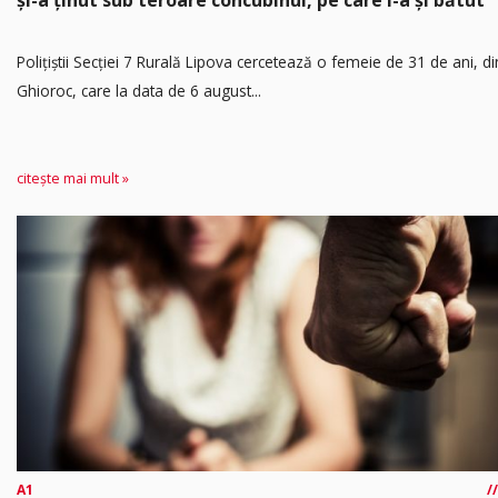
​Polițiștii Secției 7 Rurală Lipova cercetează o femeie de 31 de ani, di
Ghioroc, care la data de 6 august...
citește mai mult »
A1