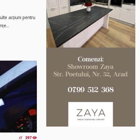
multe acțiuni pentru
țe...
397