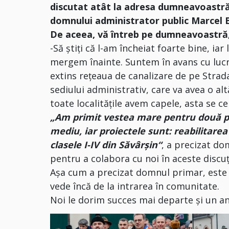
discutat atât la adresa dumneavoastră c
domnului administrator public Marcel B
De aceea, vă întreb pe dumneavoastră, 
-Să știți că l-am încheiat foarte bine, ia
mergem înainte. Suntem în avans cu lucr
extins rețeaua de canalizare de pe Stra
sediului administrativ, care va avea o alt
toate localitățile avem capele, asta se c
„Am primit vestea mare pentru două p
mediu, iar proiectele sunt: reabilitarea 
clasele I-IV din Săvârșin“
, a precizat do
pentru a colabora cu noi în aceste discuți
Așa cum a precizat domnul primar, este o
vede încă de la intrarea în comunitate.
Noi le dorim succes mai departe și un a