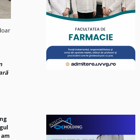
doar
n
vară
ung
agul
e am