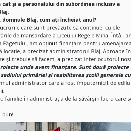
at și a personalului din subordinea inclusiv a
laj.
domnule Blaj, cum ați încheiat anul?
r lucrurile care sunt prevăzute să continue, cu ele
ările de mansardare a Liceului Regele Mihai Întâi, a
da Făgetului, am obținut finanțare pentru amenajare
ă locație, a precizat administratorul Blaj. Aproape în
ere și trebuie să facem, a precizat interlocutorul nos
roiecte unde avem finanțare. Sunt două proiecte
sediului primăriei și reabilitarea școlii generale cu
mnul administrator care a fost împuternicit de edilul
i.
 familie în administrația de la Săvârșin lucru care s
n bun!