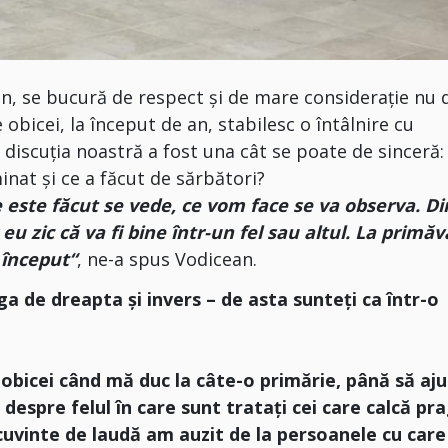
n, se bucură de respect și de mare considerație nu 
 obicei, la început de an, stabilesc o întâlnire cu
 discuția noastră a fost una cât se poate de sinceră:
inat și ce a făcut de sărbători?
e este făcut se vede, ce vom face se va observa. Di
u zic că va fi bine într-un fel sau altul. La primă
 început“
, ne-a spus Vodicean.
a de dreapta și invers – de asta sunteți ca într-o
 obicei când mă duc la câte-o primărie, până să aj
despre felul în care sunt tratați cei care calcă pr
cuvinte de laudă am auzit de la persoanele cu car