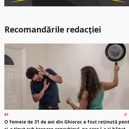
Recomandările redacției
A1
O femeie de 31 de ani din Ghioroc a fost reținută pen
și-a ținut sub teroare concubinul, pe care l-a și bătut