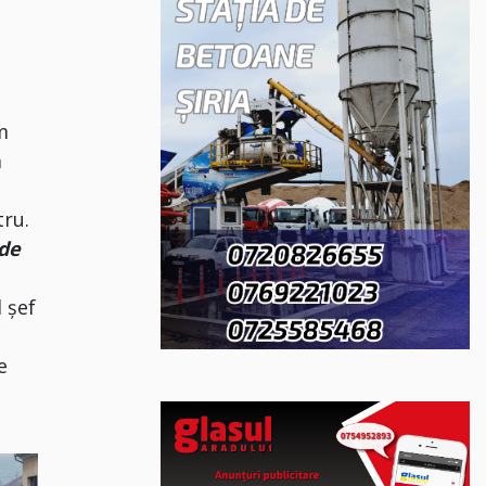
m
a
tru.
 de
 șef
e