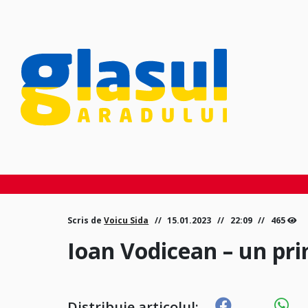
Scris de
Voicu Sida
15.01.2023
22:09
465
Ioan Vodicean – un pr
Distribuie articolul: