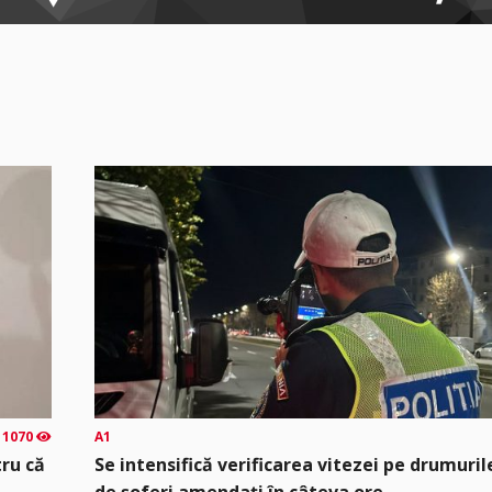
1070
A1
tru că
Se intensifică verificarea vitezei pe drumuril
de șoferi amendați în câteva ore