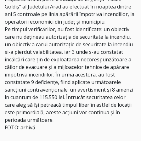
Goldiș” al Județului Arad au efectuat în noaptea dintre
ani 5 controale pe linia apărării împotriva incendiilor, la
operatorii economici din județ și municipiu.
Pe timpul verificărilor, au fost identificate: un obiectiv
care nu dețineau autorizația de securitate la incendiu,
un obiectiv a cărui autorizație de securitate la incendiu
și-a pierdut valabilitatea, iar 3 unde s-au constatat
încălcări care țin de exploatarea necorespunzătoare a
căilor de evacuare și a mijloacelor tehnice de apărare
împotriva incendiilor. În urma acestora, au fost
constatate 9 deficiențe, fiind aplicate următoarele
sancțiuni contravenționale: un avertisment și 8 amenzi
în cuantum de 115.550 lei. Întrucât securitatea celor
care aleg să își petreacă timpul liber în astfel de locații
este primordială, aceste acțiuni vor continua și în
perioada următoare.
FOTO: arhivă