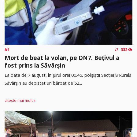
A1
332
Mort de beat la volan, pe DN7. Bețivul a
fost prins la Săvârșin
​La data de 7 august, în jurul orei 00.45, polițiștii Secției 8 Rurală
Săvârșin au depistat un bărbat de 52...
citește mai mult »