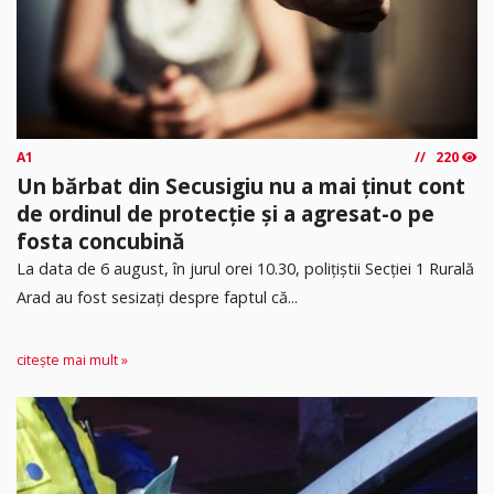
A1
220
Un bărbat din Secusigiu nu a mai ținut cont
de ordinul de protecție și a agresat-o pe
fosta concubină
​La data de 6 august, în jurul orei 10.30, polițiștii Secției 1 Rurală
Arad au fost sesizați despre faptul că...
citește mai mult »