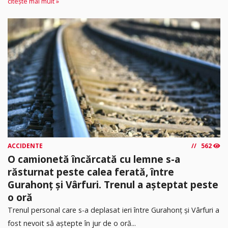
citește mai mult »
ACCIDENTE
562
O camionetă încărcată cu lemne s-a
răsturnat peste calea ferată, între
Gurahonț și Vârfuri. Trenul a așteptat peste
o oră
Trenul personal care s-a deplasat ieri între Gurahonț și Vârfuri a
fost nevoit să aștepte în jur de o oră...